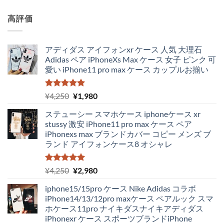
高評価
アディダス アイフォンxr ケース 人気 大理石
Adidas ペア iPhoneXs Max ケース 女子 ピンク 可
愛い iPhone11 pro max ケース カップルお揃い
5段階中
元
現
¥
4,250
¥
1,980
5.00
の評価
の
在
ステューシー スマホケース iphoneケース xr
価
の
stussy 激安 iPhone11 pro max ケース ペア
格
価
iPhonexs max ブランドカバー コピー メンズ ブ
は
格
ランド アイフォンケース8 オシャレ
¥4,250
は
で
¥1,980
し
で
5段階中
元
現
¥
4,250
¥
2,980
5.00
の評価
た。
す。
の
在
iphone15/15pro ケース Nike Adidas コラボ
価
の
iPhone14/13/12pro maxケース ペアルック スマ
格
価
ホケース11pro ナイキダスナイキアディダス
は
格
iPhonexr ケース スポーツブランドiPhone
¥4,250
は