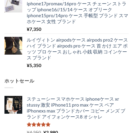
iphone17promax/16pro ケース チェーン ストラ
ップ iphone16//15/14 ケース オブリーク
iphone15pro/14pro ケース 手帳型 ブランド スマ
ホケース 女性 ブランド
¥
7,350
ルイヴィトン airpodsケース airpods pro2 ケース
ハイ ブランド airpods pro ケース 首 かけ エア ポ
ッツ プロ ケース おしゃれ 小銭 収納 コインケー
ス ブランド
¥
5,350
ホットセール
ステューシー スマホケース iphoneケース xr
stussy 激安 iPhone11 pro max ケース ペア
iPhonexs max ブランドカバー コピー メンズ ブ
ランド アイフォンケース8 オシャレ
5段階中
元
現
¥
4,250
¥
2,980