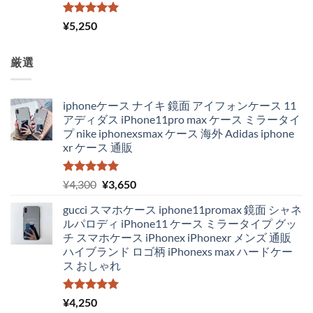
5段階中
¥
5,250
5.00
の評価
厳選
iphoneケース ナイキ 鏡面 アイフォンケース 11
アディダス iPhone11pro max ケース ミラータイ
プ nike iphonexsmax ケース 海外 Adidas iphone
xr ケース 通販
5段階中
元
現
¥
4,300
¥
3,650
5.00
の評価
の
在
gucci スマホケース iphone11promax 鏡面 シャネ
価
の
ルパロディ iPhone11 ケース ミラータイプ グッ
格
価
チ スマホケース iPhonex iPhonexr メンズ 通販
は
格
ハイブランド ロゴ柄 iPhonexs max ハードケー
¥4,300
は
ス おしゃれ
で
¥3,650
し
で
た。
す。
5段階中
¥
4,250
5.00
の評価