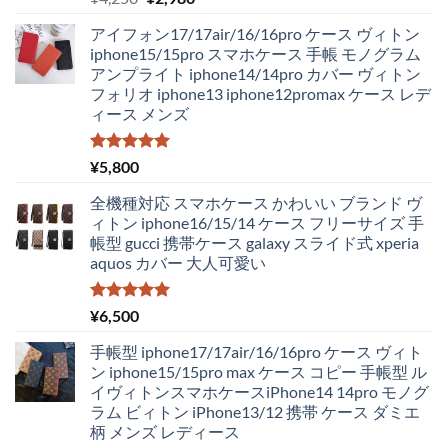
5.00
の評価
の
在
アイフォン17/17air/16/16pro ケース ヴィトン
価
の
iphone15/15pro スマホケース 手帳 モノグラム
格
価
アンプライト iphone14/14pro カバー ヴィトン
は
格
フォリオ iphone13 iphone12promax ケース レデ
¥4,250
は
ィース メンズ
で
¥2,980
し
で
た。
す。
5段階中
¥
5,800
5.00
の評価
全機種対応 スマホケース かわいい ブランド ヴ
ィトン iphone16/15/14 ケース フリーサイズ 手
帳型 gucci 携帯ケース galaxy スライド式 xperia
aquos カバー 大人可愛い
5段階中
¥
6,500
5.00
の評価
手帳型 iphone17/17air/16/16pro ケース ヴィト
ン iphone15/15pro max ケース コピー 手帳型 ル
イヴィトンスマホケースiPhone14 14pro モノグ
ラム ビィトン iPhone13/12 携帯 ケース ダミエ
柄 メンズ レディース