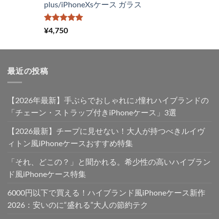
plus/iPhoneXsケース ガラス
で
¥2,980
し
で
た。
す。
5段階中
¥
4,750
5.00
の評価
最近の投稿
【2026年最新】手ぶらでおしゃれに♪憧れハイブランドの
「チェーン・ストラップ付きiPhoneケース」3選
【2026最新】チープに見せない！大人が持つべきルイヴ
ィトン風iPhoneケースおすすめ特集
「それ、どこの？」と聞かれる。希少性の高いハイブラン
ド風iPhoneケース特集
6000円以下で買える！ハイブランド風iPhoneケース新作
2026：安いのに“盛れる”大人の節約テク