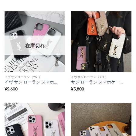
在庫切れ
イヴサンローラン（YSL）
イヴサンローラン（YSL）
イヴ サン ローラン スマホケース iphone16/16pro ヒョウ柄 YSLロゴ iphone15promax ケース ブランド コピー 激安 iphone14/13 ケース 大人 可愛い iphone お 揃い ケース
サン ローラン スマホケース iphone17/17pro/16/15pro ショルダー iphone14promax ケース 背面 収納 おしゃれ iphone13pro/12 ケース iphone ケース 人気 ブランド 女子
¥
5,600
¥
5,800