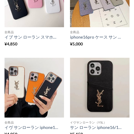
全商品
全商品
イブ サン ローラン スマホケース iphone16/15pro YSLロゴ iphone16plus/14 ケース 大人 かわいい iphone13pro/12pro ケース 韓国 iphone ハード ケース お揃い
iphone16pro ケース サン ローラン キラキラ の スマホケース iphone15/14 かわいい ブランド iphone14promax/13pro/12pro ケース 人気 女子
¥
4,850
¥
5,000
全商品
イヴサンローラン（YSL）
イヴ サンローラン iphone16pro ケース クロコダイル柄 iphone15promax/14/14pro ケース YSL風 iphone13/12promax ケース 人気 女性 30 代
サン ローラン iphone16/16pro ケース YSL iphone15pro/14 ケース カード収納 背面 iphone13promax/12/12pro ケース ペア 大人 iphone ケース レザー 高級