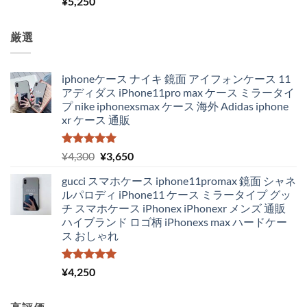
¥
5,250
5.00
の評価
厳選
iphoneケース ナイキ 鏡面 アイフォンケース 11
アディダス iPhone11pro max ケース ミラータイ
プ nike iphonexsmax ケース 海外 Adidas iphone
xr ケース 通販
5段階中
元
現
¥
4,300
¥
3,650
5.00
の評価
の
在
gucci スマホケース iphone11promax 鏡面 シャネ
価
の
ルパロディ iPhone11 ケース ミラータイプ グッ
格
価
チ スマホケース iPhonex iPhonexr メンズ 通販
は
格
ハイブランド ロゴ柄 iPhonexs max ハードケー
¥4,300
は
ス おしゃれ
で
¥3,650
し
で
た。
す。
5段階中
¥
4,250
5.00
の評価