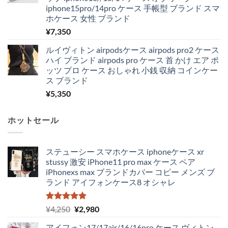
iphone15pro/14pro ケース 手帳型 ブランド スマ
ホケース 女性 ブランド
¥
7,350
ルイヴィトン airpodsケース airpods pro2 ケース
ハイ ブランド airpods pro ケース 首 かけ エア ポ
ッツ プロ ケース おしゃれ 小銭 収納 コインケー
ス ブランド
¥
5,350
ホットセール
ステューシー スマホケース iphoneケース xr
stussy 激安 iPhone11 pro max ケース ペア
iPhonexs max ブランドカバー コピー メンズ ブ
ランド アイフォンケース8 オシャレ
5段階中
元
現
¥
4,250
¥
2,980
5.00
の評価
の
在
アイフォン17/17air/16/16pro ケース ヴィトン