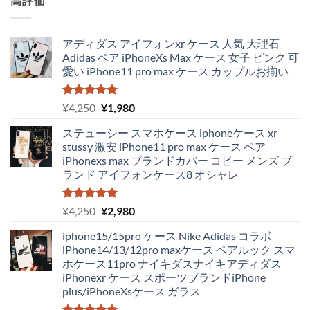
高評価
アディダス アイフォンxr ケース 人気 大理石
Adidas ペア iPhoneXs Max ケース 女子 ピンク 可
愛い iPhone11 pro max ケース カップルお揃い
5段階中
元
現
¥
4,250
¥
1,980
5.00
の評価
の
在
ステューシー スマホケース iphoneケース xr
価
の
stussy 激安 iPhone11 pro max ケース ペア
格
価
iPhonexs max ブランドカバー コピー メンズ ブ
は
格
ランド アイフォンケース8 オシャレ
¥4,250
は
で
¥1,980
し
で
5段階中
元
現
¥
4,250
¥
2,980
5.00
の評価
た。
す。
の
在
iphone15/15pro ケース Nike Adidas コラボ
価
の
iPhone14/13/12pro maxケース ペアルック スマ
格
価
ホケース11pro ナイキダスナイキアディダス
は
格
iPhonexr ケース スポーツブランドiPhone
¥4,250
は
plus/iPhoneXsケース ガラス
で
¥2,980