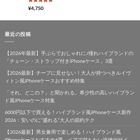
し
で
た。
す。
5段階中
¥
4,750
5.00
の評価
最近の投稿
【2026年最新】手ぶらでおしゃれに♪憧れハイブランドの
「チェーン・ストラップ付きiPhoneケース」3選
【2026最新】チープに見せない！大人が持つべきルイヴ
ィトン風iPhoneケースおすすめ特集
「それ、どこの？」と聞かれる。希少性の高いハイブラン
ド風iPhoneケース特集
6000円以下で買える！ハイブランド風iPhoneケース新作
2026：安いのに“盛れる”大人の節約テク
【2026最新】男女兼用で楽しめる！ハイブランド風
iPhoneケースおすすめ6選。ペアで持ちたい洗練デザイ