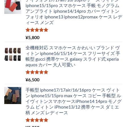
価
の
iphone15/15pro スマホケース 手帳 モノグラム
格
価
アンプライト iphone14/14pro カバー ヴィトン
は
格
フォリオ iphone13 iphone12promax ケース レデ
¥4,250
は
ィース メンズ
で
¥2,980
し
で
た。
す。
5段階中
¥
5,800
5.00
の評価
全機種対応 スマホケース かわいい ブランド ヴ
ィトン iphone16/15/14 ケース フリーサイズ 手
帳型 gucci 携帯ケース galaxy スライド式 xperia
aquos カバー 大人可愛い
5段階中
¥
6,500
5.00
の評価
手帳型 iphone17/17air/16/16pro ケース ヴィト
ン iphone15/15pro max ケース コピー 手帳型 ル
イヴィトンスマホケースiPhone14 14pro モノグ
ラム ビィトン iPhone13/12 携帯 ケース ダミエ
柄 メンズ レディース
5段階中