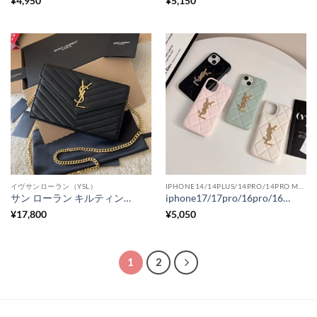
¥
4,950
¥
5,150
イヴサンローラン（YSL）
IPHONE14/14PLUS/14PRO/14PRO MAX
サン ローラン キルティング ショルダー バッグ チェーンバッグ ブランド n級品 斜 めがけ バッグ レディース 人気
iphone17/17pro/16pro/16promaxケース レザー 高級 サンローラン iphone15/14/13proケース パステルカラー yslパロディ iphone14promax ケース 人気 ブランド 女子
¥
17,800
¥
5,050
1
2