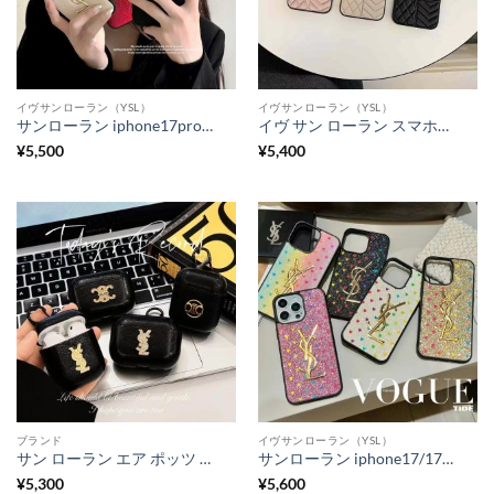
イヴサンローラン（YSL）
イヴサンローラン（YSL）
サンローラン iphone17promax ケース 革 YSL iphone17pro/16 ケース 大人 女子 ブランド アイフォン16pro/15/14 ケース シンプル おしゃれ
イヴ サン ローラン スマホケース iphone16/16pro ysl風 iphone15/14 ケース 人気 女子 キルティング iphone ケース ブランド iphone13/12 ケース 大人 可愛い
¥
5,500
¥
5,400
ブランド
イヴサンローラン（YSL）
サン ローラン エア ポッツ ケース 革 airpods4 ケース ブランド airpods pro ケース セリーヌ airpods 第 三 世代 ケース 黒 おしゃれ
サンローラン iphone17/17pro/16/16romax ケース キラキラ スマホケース かわいい 韓国 galaxy s24 ケース ギャラクシー s23/s22 ケース おしゃれ YSLロゴ iphone15/14 ケース 人気 女子
¥
5,300
¥
5,600