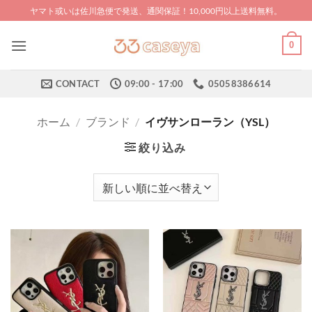
Skip
ヤマト或いは佐川急便で発送、通関保証！10,000円以上送料無料。
to
content
0
CONTACT
09:00 - 17:00
05058386614
ホーム
/
ブランド
/
イヴサンローラン（YSL）
絞り込み