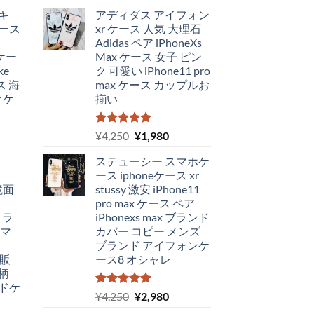
イキ
アディダス アイフォン
ース
xr ケース 人気 大理石
Adidas ペア iPhoneXs
 ケー
Max ケース 女子 ピン
ke
ク 可愛い iPhone11 pro
ス 海
max ケース カップルお
r ケ
揃い
5段階中
元
現
¥
4,250
¥
1,980
5.00
の評価
の
在
ステューシー スマホケ
価
の
ース iphoneケース xr
格
価
 鏡面
stussy 激安 iPhone11
は
格
pro max ケース ペア
¥4,250
は
ミラ
iPhonexs max ブランド
で
¥1,980
スマ
カバー コピー メンズ
650
し
で
ブランド アイフォンケ
た。
す。
通販
ース8 オシャレ
。
柄
ハードケ
5段階中
元
現
¥
4,250
¥
2,980
5.00
の評価
の
在