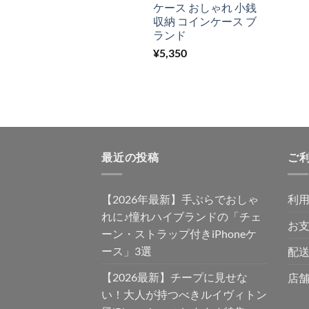
ケース おしゃれ 小銭
収納 コインケース ブ
ランド
¥
5,350
最近の投稿
ご
【2026年最新】手ぶらでおしゃ
利
れに♪憧れハイブランドの「チェ
お
ーン・ストラップ付きiPhoneケ
ース」3選
配送
【2026最新】チープに見せな
店
い！大人が持つべきルイヴィトン