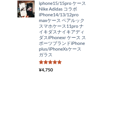
iphone15/15pro ケース
価
の
Nike Adidas コラボ
格
価
iPhone14/13/12pro
は
格
maxケース ペアルック
¥4,250
は
スマホケース11pro ナ
で
¥2,980
イキダスナイキアディ
し
で
ダスiPhonexr ケース ス
た。
す。
ポーツブランドiPhone
plus/iPhoneXsケース
ガラス
5段階中
¥
4,750
5.00
の評価