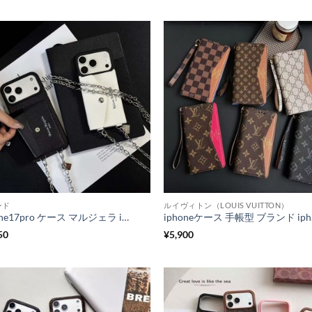
ンド
ルイヴィトン（LOUIS VUITTON）
iphone17pro ケース マルジェラ iphone17/17promaxケース チェーン付き iphone16/16pro ケース カード 入れ 付き スマホショルダーケース Maison Margiela iphone15pro/14 ケース ブランド 流行り
iphoneケ
50
¥
5,900