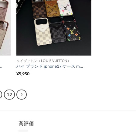
ルイヴィトン（LOUIS VUITTON）
hone17pro/17promaxケース シンプル おしゃれ iphone16/16pro ケース ペア 大人 ブランド iphone15pro/14proケース 頑丈
ハイ ブランド iphone17 ケース magsafe ルイ ヴィトン マグネット カード ケース iphone17pro/16proケース おしゃれ メンズ galaxy s25/s24 ケース ブランド カード 入れ 付き スマホケース
¥
5,950
12
高評価