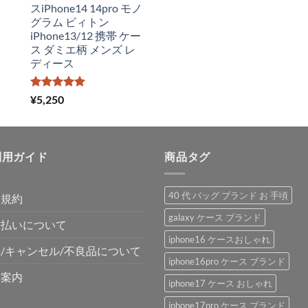
スiPhone14 14pro モノ
グラム ビィトン
iPhone13/12 携帯 ケー
ス ダミエ柄 メンズ レ
ディース
5段階中
¥
5,250
5.00
の評価
利用ガイド
商品タグ
40 代 バッグ ブランド お 手頃
用規約
galaxy ケース ブランド
支払いについて
iphone16 ケースおしゃれ
/キャンセル/不良品について
iphone16pro ケース ブランド
舗案内
iphone17 ケース おしゃれ
iphone17pro ケース ブランド