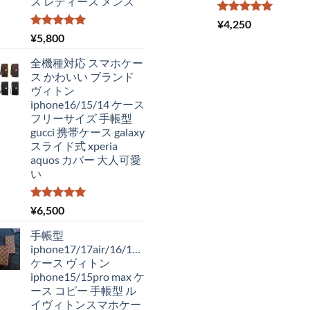
ス レディース メンズ
5段階中
¥
4,250
5.00
の評価
5段階中
¥
5,800
5.00
の評価
全機種対応 スマホケー
ス かわいい ブランド
ヴィトン
iphone16/15/14 ケース
フリーサイズ 手帳型
gucci 携帯ケース galaxy
スライド式 xperia
aquos カバー 大人可愛
い
5段階中
¥
6,500
5.00
の評価
手帳型
iphone17/17air/16/16pro
ケース ヴィトン
iphone15/15pro max ケ
ース コピー 手帳型 ル
イヴィトンスマホケー