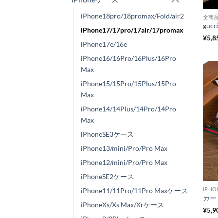
iPhone18pro/18promax/Fold/air2
全商
iPhone17/17pro/17air/17promax
¥
5,8
iPhone17e/16e
iPhone16/16Pro/16Plus/16Pro
Max
iPhone15/15Pro/15Plus/15Pro
Max
iPhone14/14Plus/14Pro/14Pro
Max
iPhoneSE3ケース
iPhone13/mini/Pro/Pro Max
iPhone12/mini/Pro/Pro Max
iPhoneSE2ケース
IPHO
iPhone11/11Pro/11Pro Maxケース
iPhoneXs/Xs Max/Xrケース
¥
5,9