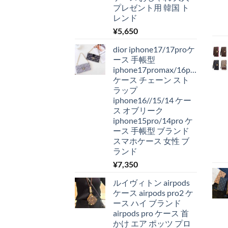
プレゼント用 韓国 ト
レンド
¥
5,650
dior iphone17/17proケ
ース 手帳型
iphone17promax/16pro
ケース チェーン スト
ラップ
iphone16//15/14 ケー
ス オブリーク
iphone15pro/14pro ケ
ース 手帳型 ブランド
スマホケース 女性 ブ
ランド
¥
7,350
ルイヴィトン airpods
ケース airpods pro2 ケ
ース ハイ ブランド
airpods pro ケース 首
かけ エア ポッツ プロ