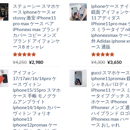
ステューシー スマホケ
iphoneケース ナ
ース iphoneケース xr
鏡面 アイフォンケ
stussy 激安 iPhone11
11 アディダス
pro max ケース ペア
iPhone11pro max
iPhonexs max ブランド
ス ミラータイプ ni
カバー コピー メンズ
iphonexsmax ケー
ブランド アイフォンケ
外 Adidas iphone x
ース8 オシャレ
ース 通販
5段階中
元
現
5段階中
元
現
¥
4,250
¥
2,980
¥
4,300
¥
3,650
5.00
の評価
5.00
の評価
の
在
の
在
アイフォン
gucci スマホケース
価
の
価
の
17/17air/16/16pro ケ
iphone11promax
格
価
格
価
ース ヴィトン
シャネルパロディ
は
格
は
格
iphone15/15pro スマホ
iPhone11 ケース 
¥4,250
は
¥4,300
は
ケース 手帳 モノグラ
ータイプ グッチ 
で
¥2,980
で
¥3,
ムアンプライト
ホケース iPhonex
し
で
し
で
iphone14/14pro カバー
iPhonexr メンズ 
た。
す。
た。
す
ヴィトン フォリオ
ハイブランド ロゴ
iphone13
iPhonexs max 
iphone12promax ケー
ース おしゃれ