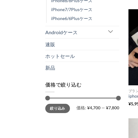
iPhone8/8Plusケース
iPhone7/7Plusケース
iPhone6/6Plusケース
Androidケース
速販
ホットセール
新品
価格で絞り込む
ブラ
¥
5,9
最
最
価格:
¥4,700
—
¥7,800
絞り込み
低
高
価
価
格
格