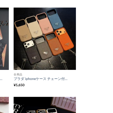
全商品
ース 手帳型 ブランド iphone17/17pro 手帳 型 携帯 ケース ルイヴィトン iphone16pro/16promax ケース かっこいい 手帳 型 スマホケース gucci風 iphone15pro/14 ケース お揃い おしゃれ
プラダ iphoneケース チェーン付き iphone17pro/17promaxケース ブランド おしゃれ iphone16/16proケース 流行り prada スマホケース iphone15/14 人気 女子 携帯ケース ハイブランド
¥
5,650