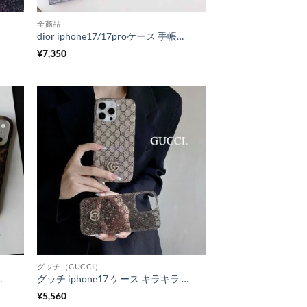
全商品
dior iphone17/17proケース 手帳型 iphone17promax/16pro ケース チェーン ストラップ iphone16//15/14 ケース オブリーク iphone15pro/14pro ケース 手帳型 ブランド スマホケース 女性 ブランド
¥
7,350
グッチ（GUCCI）
ro ケース gucciパロディ iphone15/14 スマホケース スタンド機能
グッチ iphone17 ケース キラキラ iphone17pro/17promaxケース 半透明 gucciコピー iphone16/16pro ケース 女子 人気 iphone15pro/14pro ケース インスタ映え おしゃれ
¥
5,560