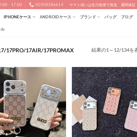
9:00 - 17:00
05058386614
ヤマト或いは佐川急便で発送、通関保証！1
IPHONEケース
ANDROIDケース
ブランド
バッグ
ブログ
ール
結果の1～12/134
7/17PRO/17AIR/17PROMAX