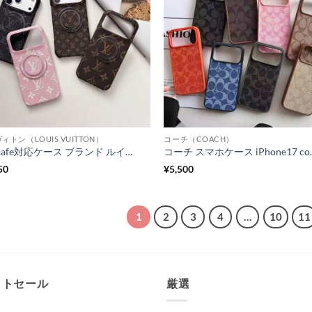
ィトン（LOUIS VUITTON）
コーチ（COACH）
magsafe対応ケース ブランド ルイヴィトン iphone17pro/17promaxケース おしゃれ 大人 ヴィトン iphone16/16pro スマホ ケース マグセーフケース iphone15/14 ケース お揃い ハイブランド
コーチ スマホケース iPhone17 coach ip
50
¥
5,500
1
2
3
4
…
10
11
ットセール
厳選