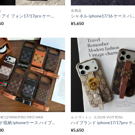
品
全商品
gucci アイ フォン17/17pro ケース iphone17promax/16proケース キラキラ ブランド スマホケース カメラ 保護 iphone16/15 ケース ビーズ ストラップ キラキラ ストーン iphone14/14pro ケース iphoneケース 女子 人気 ブランド
シャネル iphone17/16 ケース パロディ iphone17pro/16pro ケース 刺繍 ブランド スマホケース ハイ ブランド レディース iphone15promax/14pro ケース 布 iphone13/12 ケース おしゃれ 大人 プレゼント用 韓国 トレンド
50
¥
5,650
NE12/MINI/PRO/PRO MAX
ルイヴィトン（LOUIS VUITTON）
カード収納 iphoneケース ハイブランド iphone17pro/17promaxケース ルイヴィトン iphone16/16proケース ミラー付き gucci パロディ iphone15/14 ケース スマホショルダー ハイブランド 人気
ハイブランド iphone17/17pro ケース ベルト付き ルイヴィトン iphone17promaxケース 大人 おしゃれ iphone16/16p
00
¥
5,650