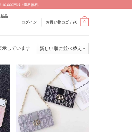
0,000円以上送料無料。
新品
0
ログイン
お買い物カゴ /
¥
0
新
を表示しています
し
い
順