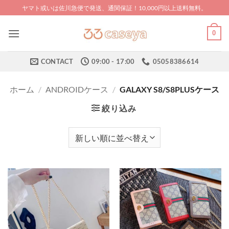
Skip
ヤマト或いは佐川急便で発送、通関保証！10,000円以上送料無料。
to
content
0
CONTACT
09:00 - 17:00
05058386614
ホーム
/
ANDROIDケース
/
GALAXY S8/S8PLUSケース
絞り込み