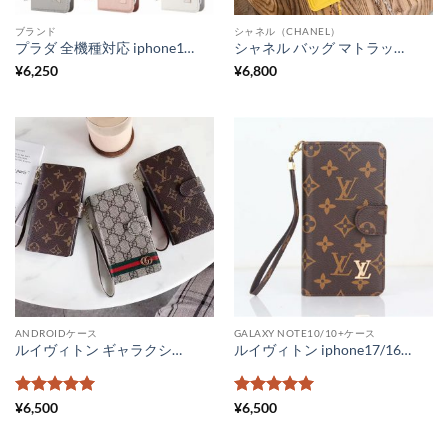
ブランド
シャネル（CHANEL）
プラダ 全機種対応 iphone17/16 スマホケース 手帳型 Prada galaxyケース ブランドパロディ 携帯 ケース アンドロイド 革 xperia aceケース かわいい スマホカバー 手帳 スライド式 おしゃれ
シャネル バッグ マトラッセ 新品 スマホポーチ ブランド レディース 全機種対応 スマホケース chanel パロディ風 スマホ財布ショルダー おしゃれ シャネル風 ポケットポーチ 大人
¥
6,250
¥
6,800
ANDROIDケース
GALAXY NOTE10/10+ケース
ルイヴィトン ギャラクシーシリーズ ブランド アンドロイドワン ケース かわいい スマホケース エクスペリア aquos 携帯カバー 6.7インチ以下全機種対応
ルイヴィトン iphone17/16/15 ケース 手帳型 グッチ android スライド式スマホケース ヴィトンスマホケースギャラクシー アイフォン コピー 全機種対応 激安
5段階中
5
の
5段階中
5
の
¥
6,500
¥
6,500
評価
評価