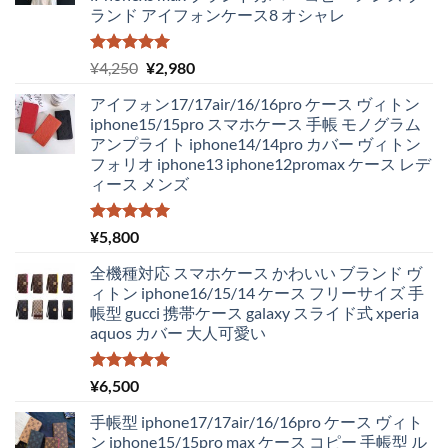
ランド アイフォンケース8 オシャレ
5段階中
元
現
¥
4,250
¥
2,980
5.00
の評価
の
在
アイフォン17/17air/16/16pro ケース ヴィトン
価
の
iphone15/15pro スマホケース 手帳 モノグラム
格
価
アンプライト iphone14/14pro カバー ヴィトン
は
格
フォリオ iphone13 iphone12promax ケース レデ
¥4,250
は
ィース メンズ
で
¥2,980
し
で
た。
す。
5段階中
¥
5,800
5.00
の評価
全機種対応 スマホケース かわいい ブランド ヴ
ィトン iphone16/15/14 ケース フリーサイズ 手
帳型 gucci 携帯ケース galaxy スライド式 xperia
aquos カバー 大人可愛い
5段階中
¥
6,500
5.00
の評価
手帳型 iphone17/17air/16/16pro ケース ヴィト
ン iphone15/15pro max ケース コピー 手帳型 ル