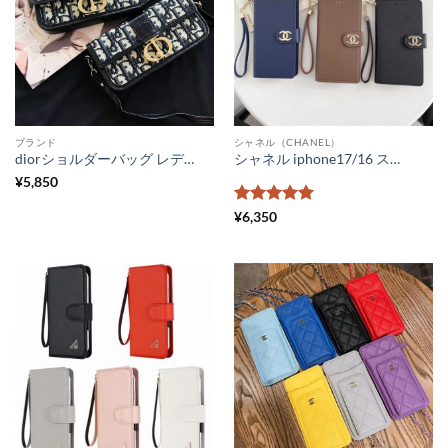
ブランド
シャネル（CHANEL）
diorショルダーバッグ レディース スマホポーチ ハイブランド おしゃれ ディオール ミニバッグ 流行 ポシェットポーチ 小物入れ 全機種対応スマホカバー かわいい
シャネル iphone17/16 スマホケース 手帳型 アンドロイド CHANEL 全機種対応 スマホ保護カバー シンプル ギャラクシーケース ブランド xperiaケース シャネル コピー フリーサイズ 携帯ケース 手帳 カップル
¥
5,850
5段階中
5
の
¥
6,350
評価