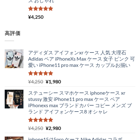
ス おしゃれ
で
¥3,650
し
で
た。
す。
5段階中
¥
4,250
5.00
の評価
高評価
アディダス アイフォンxr ケース 人気 大理石
Adidas ペア iPhoneXs Max ケース 女子 ピンク 可
愛い iPhone11 pro max ケース カップルお揃い
5段階中
元
現
¥
4,250
¥
1,980
5.00
の評価
の
在
ステューシー スマホケース iphoneケース xr
価
の
stussy 激安 iPhone11 pro max ケース ペア
格
価
iPhonexs max ブランドカバー コピー メンズ ブ
は
格
ランド アイフォンケース8 オシャレ
¥4,250
は
で
¥1,980
し
で
5段階中
元
現
¥
4,250
¥
2,980
5.00
の評価
た。
す。
の
在
iphone15/15pro ケース Nike Adidas コラボ