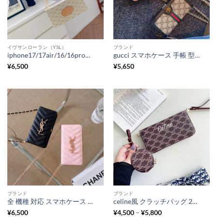
イヴサンローラン（YSL）
ブランド
iphone17/17air/16/16proケース サンローラン iphone15/14 手帳 型 ケース ハイ ブランド ysl スマホケース 手帳 型 アンドロイド 全機種対応 韓国 Galaxy/Xperiaケース斜めがけ
gucci スマホケース 手帳 型 全機種対応 人気 iphone17/17pro/16/16pro ケース チェーン ギャラクシーs21+ s10 携帯カバー AQUOS sense4 sense3 手帳型ケース カード収納 xperiaケース おしゃれ ちょっとしたプレゼント
¥
6,500
¥
5,650
ブランド
ブランド
全 機種 対応 スマホケース ハイ ブランド ysl iphone17/17pro/16/16proケース 手帳型 チェーン付き androidケース galaxys21+/s20 サンローラン風 スマホケース エクスペリア バッグ風 オシャレ プレゼント
celine風 クラッチバッグ 2way スマホポーチ 人気 メンズ レディース セリーヌ 財布 芸能人 ワイヤレス イヤホン 収納 ケース 革 エアーポッズケース 韓国 ハイ ブランド お 手頃 プレゼント
価
¥
6,500
¥
4,500
–
¥
5,800