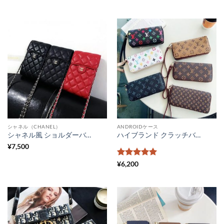
格
帯:
¥4,500
–
¥5,800
シャネル（CHANEL）
ANDROIDケース
シャネル風 ショルダーバッグ マトラッセ スマホポーチ レディース 革 CHANEL 全機種対応 スマホ保護カバー ミニバッグ ハイブランド パロディ スマホポシェット 財布 斜めがけ
ハイブランド クラッチバッグ パロディ風 ルイヴィトン バッグ 人気 ストラップ付き GUCCI スマホポーチ 財布 セカンドバッグ メンズ 革 バーバリー風 全機種対応 スマホカバー 大人 高級
¥
7,500
5段階中
5
の
¥
6,200
評価