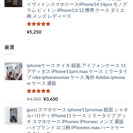
イヴィトンスマホケースiPhone14 14pro モノグ
ラム ビィトン iPhone13/12 携帯 ケース ダミエ
柄 メンズ レディース
5段階中
¥
5,250
5.00
の評価
厳選
iphoneケース ナイキ 鏡面 アイフォンケース 11
アディダス iPhone11pro max ケース ミラータイ
プ nike iphonexsmax ケース 海外 Adidas iphone
xr ケース 通販
5段階中
元
現
¥
4,300
¥
3,650
5.00
の評価
の
在
gucci スマホケース iphone11promax 鏡面 シャネ
価
の
ルパロディ iPhone11 ケース ミラータイプ グッ
格
価
チ スマホケース iPhonex iPhonexr メンズ 通販
は
格
ハイブランド ロゴ柄 iPhonexs max ハードケー
¥4,300
は