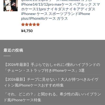
価
の
iPhone14/13/12pro maxケース ペアルック スマ
格
価
ホケース11pro ナイキダスナイキアディダス
は
格
iPhonexr ケース スポーツブランドiPhone
¥4,250
は
plus/iPhoneXsケース ガラス
で
¥2,980
し
で
た。
す。
5段階中
¥
4,750
5.00
の評価
最近の投稿
【2026年最新】手ぶらでおしゃれに♪憧れハイブランドの
「チェーン・ストラップ付きiPhoneケース」3選
【2026最新】チープに見せない！大人が持つべきルイヴ
ィトン風iPhoneケースおすすめ特集
「それ、どこの？」と聞かれる。希少性の高いハイブラン
ド風iPhoneケース特集