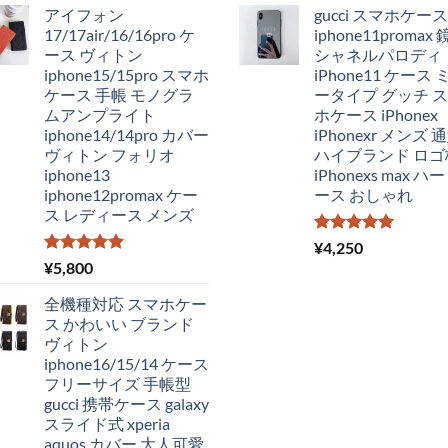
アイフォン
gucci スマホケース
価
の
価
の
17/17air/16/16pro ケ
iphone11promax
格
価
格
価
ース ヴィトン
シャネルパロディ
は
格
は
格
iphone15/15pro スマホ
iPhone11 ケース 
¥4,250
は
¥4,300
は
ケース 手帳 モノグラ
ータイプ グッチ 
で
¥2,980
で
¥3,
ムアンプライト
ホケース iPhonex
し
で
し
で
iphone14/14pro カバー
iPhonexr メンズ 
た。
す。
た。
す
ヴィトン フォリオ
ハイブランド ロゴ
iphone13
iPhonexs max 
iphone12promax ケー
ース おしゃれ
ス レディース メンズ
5段階中
¥
4,250
5.00
の評価
5段階中
¥
5,800
5.00
の評価
全機種対応 スマホケー
ス かわいい ブランド
ヴィトン
iphone16/15/14 ケース
フリーサイズ 手帳型
gucci 携帯ケース galaxy
スライド式 xperia
aquos カバー 大人可愛