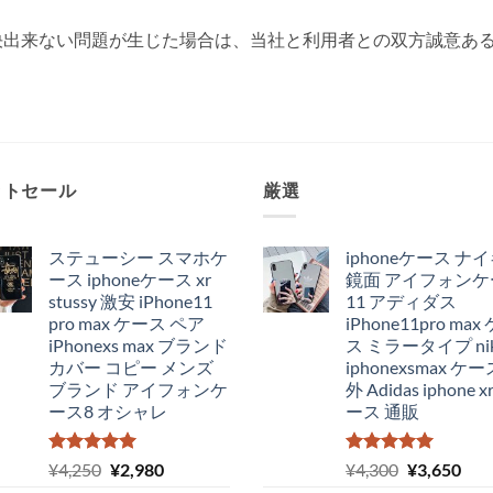
決出来ない問題が生じた場合は、当社と利用者との双方誠意あ
ットセール
厳選
ステューシー スマホケ
iphoneケース ナ
ース iphoneケース xr
鏡面 アイフォンケ
stussy 激安 iPhone11
11 アディダス
pro max ケース ペア
iPhone11pro max
iPhonexs max ブランド
ス ミラータイプ ni
カバー コピー メンズ
iphonexsmax ケー
ブランド アイフォンケ
外 Adidas iphone x
ース8 オシャレ
ース 通販
5段階中
元
現
5段階中
元
現
¥
4,250
¥
2,980
¥
4,300
¥
3,650
5.00
の評価
5.00
の評価
の
在
の
在