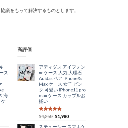
る協議をもって解決するものとします。
高評価
イキ
アディダス アイフォン
ース
xr ケース 人気 大理石
Adidas ペア iPhoneXs
 ケー
Max ケース 女子 ピン
ke
ク 可愛い iPhone11 pro
ス 海
max ケース カップルお
r ケ
揃い
5段階中
元
現
¥
4,250
¥
1,980
5.00
の評価
の
在
ステューシー スマホケ
価
の