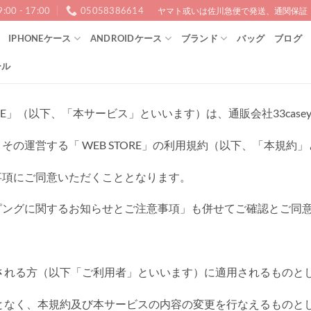
9:00 - 17:00
05058386614
ヤマト或いは佐川急便で発送、通関保証！1
IPHONEケース
ANDROIDケース
ブランド
バッグ
ブログ
ール
STORE」（以下、「本サービス」といいます）は、通販会社33ca
の運営する「 WEB STORE」の利用規約（以下、「本規約
事項にご同意いただくこととなります。
ピングに関するお知らせとご注意事項」も併せてご確認とご同
用される方（以下「ご利用者」といいます）に適用されるものと
ことなく、本規約及び本サービスの内容の変更を行なえるものと