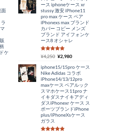
ース iphoneケース xr
格
価
 鏡面
stussy 激安 iPhone11
は
格
pro max ケース ペア
¥4,250
は
ミラ
iPhonexs max ブランド
で
¥1,980
スマ
カバー コピー メンズ
650
し
で
ブランド アイフォンケ
た。
す。
通販
ース8 オシャレ
。
柄
ハードケ
5段階中
元
現
¥
4,250
¥
2,980
5.00
の評価
の
在
iphone15/15pro ケース
価
の
Nike Adidas コラボ
格
価
iPhone14/13/12pro
は
格
maxケース ペアルック
¥4,250
は
スマホケース11pro ナ
で
¥2,980
イキダスナイキアディ
し
で
ダスiPhonexr ケース ス
た。
す。
ポーツブランドiPhone
plus/iPhoneXsケース
ガラス