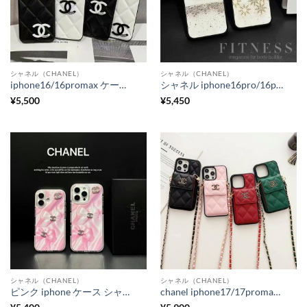
シャネル（CHANEL）
シャネル（CHANEL）
iphone16/16promax ケース ハイブランド シャネル 携帯ケース chanelパロディ iphone15/15pro ケース シンプル おしゃれ iphone14/13 保護カバー ペア 大人
シャネル iphone16pro/16promax ケース おしゃれ スマホカバー ガラス chanel風 iphone15/15プロ ケース 流行り iphone14/13 ケース ブランド コピー 安全
¥
5,500
¥
5,450
シャネル（CHANEL）
シャネル（CHANEL）
ピンク iphone ケース シャネル iphone16/16pro ケース 大人可愛い iphone15/14/13 ケース 女子 人気 chanelパロディ iphone ケース インスタ映え
chanel iphone17/17promax/16pro ケース ショルダー iphon16/16plus スマホ ショルダー ブランドコピー シャネル iphone15/14 ケース カード 収納 おしゃれ 大人 女子 スマホケース