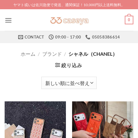
Skip
ヤマト或いは佐川急便で発送、通関保証！10,000円以上送料無料。
to
content
0
CONTACT
09:00 - 17:00
05058386614
ホーム
/
ブランド
/
シャネル（CHANEL）
絞り込み