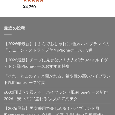
し
で
た。
す。
5段階中
¥
4,750
5.00
の評価
最近の投稿
【2026年最新】手ぶらでおしゃれに♪憧れハイブランドの
「チェーン・ストラップ付きiPhoneケース」3選
【2026最新】チープに見せない！大人が持つべきルイヴ
ィトン風iPhoneケースおすすめ特集
「それ、どこの？」と聞かれる。希少性の高いハイブラン
ド風iPhoneケース特集
6000円以下で買える！ハイブランド風iPhoneケース新作
2026：安いのに“盛れる”大人の節約テク
【2026最新】男女兼用で楽しめる！ハイブランド風
iPhoneケースおすすめ6選。ペアで持ちたい洗練デザイ