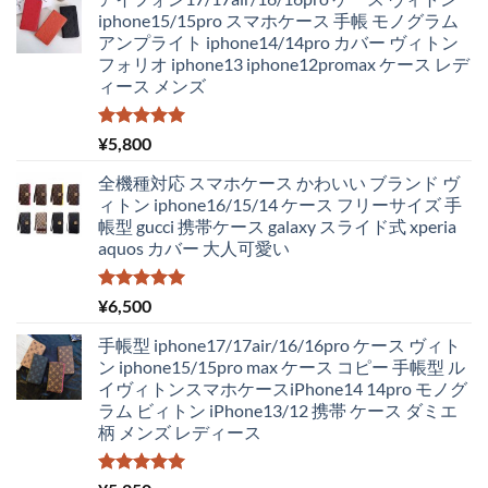
価
の
iphone15/15pro スマホケース 手帳 モノグラム
格
価
アンプライト iphone14/14pro カバー ヴィトン
は
格
フォリオ iphone13 iphone12promax ケース レデ
¥4,250
は
ィース メンズ
で
¥2,980
し
で
た。
す。
5段階中
¥
5,800
5.00
の評価
全機種対応 スマホケース かわいい ブランド ヴ
ィトン iphone16/15/14 ケース フリーサイズ 手
帳型 gucci 携帯ケース galaxy スライド式 xperia
aquos カバー 大人可愛い
5段階中
¥
6,500
5.00
の評価
手帳型 iphone17/17air/16/16pro ケース ヴィト
ン iphone15/15pro max ケース コピー 手帳型 ル
イヴィトンスマホケースiPhone14 14pro モノグ
ラム ビィトン iPhone13/12 携帯 ケース ダミエ
柄 メンズ レディース
5段階中