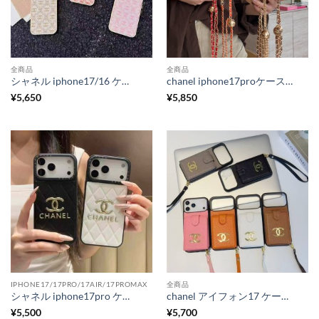
全商品
全商品
シャネル iphone17/16 ケース パロディ iphone17pro/16pro ケース 刺繍 ブランド スマホケース ハイ ブランド レディース iphone15promax/14pro ケース 布 iphone13/12 ケース おしゃれ 大人 プレゼント用 韓国 トレンド
chanel iphone17proケース ショルダー シャネル 携帯 ケース カード 入れ iphone17promax/16pro/16 携帯ケース 人気 女子 iphone15/14 スマホケース 背面 収納
¥
5,650
¥
5,850
IPHONE17/17PRO/17AIR/17PROMAX
全商品
シャネル iphone17pro ケース ハイブランド iphone air/iphone17 ケース おしゃれ ブランド iphone16/16pro ケース お揃い iphone15/14pro ケース パロディ 安全
chanel アイフォン17 ケース シャネル iphoen17pro/17air ケース カード ケース 付き iphone ケース ハイブランド iphone16pro/15pro ケース 革 高級 iphone16promaxケース ストラップ付き
¥
5,500
¥
5,700