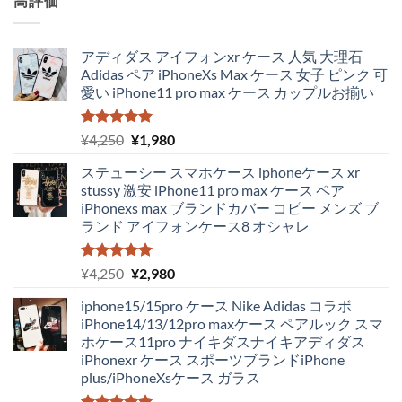
高評価
アディダス アイフォンxr ケース 人気 大理石
Adidas ペア iPhoneXs Max ケース 女子 ピンク 可
愛い iPhone11 pro max ケース カップルお揃い
5段階中
元
現
¥
4,250
¥
1,980
5.00
の評価
の
在
ステューシー スマホケース iphoneケース xr
価
の
stussy 激安 iPhone11 pro max ケース ペア
格
価
iPhonexs max ブランドカバー コピー メンズ ブ
は
格
ランド アイフォンケース8 オシャレ
¥4,250
は
で
¥1,980
し
で
5段階中
元
現
¥
4,250
¥
2,980
5.00
の評価
た。
す。
の
在
iphone15/15pro ケース Nike Adidas コラボ
価
の
iPhone14/13/12pro maxケース ペアルック スマ
格
価
ホケース11pro ナイキダスナイキアディダス
は
格
iPhonexr ケース スポーツブランドiPhone
¥4,250
は
plus/iPhoneXsケース ガラス
で
¥2,980