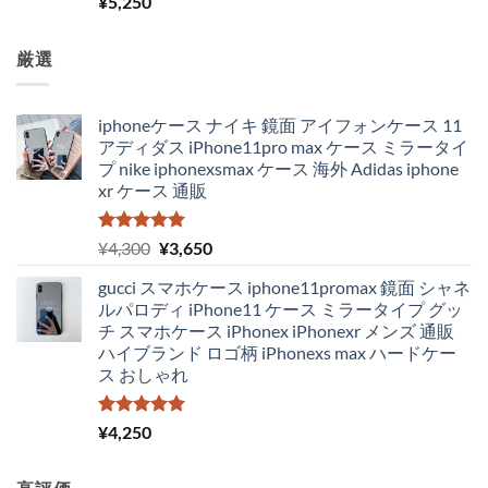
¥
5,250
5.00
の評価
厳選
iphoneケース ナイキ 鏡面 アイフォンケース 11
アディダス iPhone11pro max ケース ミラータイ
プ nike iphonexsmax ケース 海外 Adidas iphone
xr ケース 通販
5段階中
元
現
¥
4,300
¥
3,650
5.00
の評価
の
在
gucci スマホケース iphone11promax 鏡面 シャネ
価
の
ルパロディ iPhone11 ケース ミラータイプ グッ
格
価
チ スマホケース iPhonex iPhonexr メンズ 通販
は
格
ハイブランド ロゴ柄 iPhonexs max ハードケー
¥4,300
は
ス おしゃれ
で
¥3,650
し
で
た。
す。
5段階中
¥
4,250
5.00
の評価