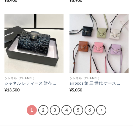
¥
5,400
¥
5,900
シャネル（CHANEL）
シャネル（CHANEL）
シャネル レディース 財布 カメリア 二 つ折り 財布 ブランド chanel の 財布 可愛い 女性 に プレゼント
airpods 第 三 世代 ケース ブランド gucci風 airpods1/2 ケース ショルダー イヤホンケース 可愛い グッチホースビット ヘッドフォン ケース 革 イヤホンポーチ
¥
13,500
¥
5,050
1
2
3
4
5
6