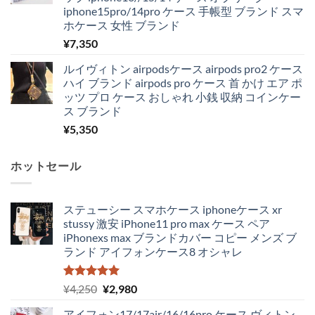
iphone15pro/14pro ケース 手帳型 ブランド スマ
ホケース 女性 ブランド
¥
7,350
ルイヴィトン airpodsケース airpods pro2 ケース
ハイ ブランド airpods pro ケース 首 かけ エア ポ
ッツ プロ ケース おしゃれ 小銭 収納 コインケー
ス ブランド
¥
5,350
ホットセール
ステューシー スマホケース iphoneケース xr
stussy 激安 iPhone11 pro max ケース ペア
iPhonexs max ブランドカバー コピー メンズ ブ
ランド アイフォンケース8 オシャレ
5段階中
元
現
¥
4,250
¥
2,980
5.00
の評価
の
在
アイフォン17/17air/16/16pro ケース ヴィトン