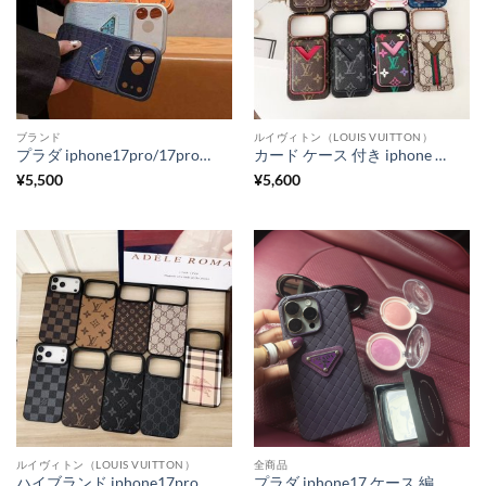
ブランド
ルイヴィトン（LOUIS VUITTON）
プラダ iphone17pro/17promax ケース クロコダイル prada スマホケース iphone16/16pro ブランド おしゃれ アイフォン15/14 ケース お揃い カップル
カード ケース 付き iphone ケース ルイヴィトン iphone17pro/17promax ケース magsafe カード ケース iphone16pro/15pro ケース 財布代わり iphone ケース 人気 ブランド
¥
5,500
¥
5,600
ルイヴィトン（LOUIS VUITTON）
全商品
ハイブランド iphone17pro/17promax ケース ルイヴィトン iphone17 ケース おしゃれ メンズ gucci iphone16/16pro ケース お揃い アイフォン15/14/13ケース 人気 ブランド
プラダ iphone17 ケース 編み込み iphone17pro/17promax ケース 海外セレブ prada風 スマホケース iphone16/16pro 人気 ブランド iphone15/14 ケース シンプル おしゃれ