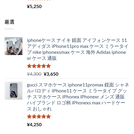
5段階中
¥
5,250
5.00
の評価
厳選
iphoneケース ナイキ 鏡面 アイフォンケース 11
アディダス iPhone11pro max ケース ミラータイ
プ nike iphonexsmax ケース 海外 Adidas iphone
xr ケース 通販
5段階中
元
現
¥
4,300
¥
3,650
5.00
の評価
の
在
gucci スマホケース iphone11promax 鏡面 シャネ
価
の
ルパロディ iPhone11 ケース ミラータイプ グッ
格
価
チ スマホケース iPhonex iPhonexr メンズ 通販
は
格
ハイブランド ロゴ柄 iPhonexs max ハードケー
¥4,300
は
ス おしゃれ
で
¥3,650
し
で
た。
す。
5段階中
¥
4,250
5.00
の評価