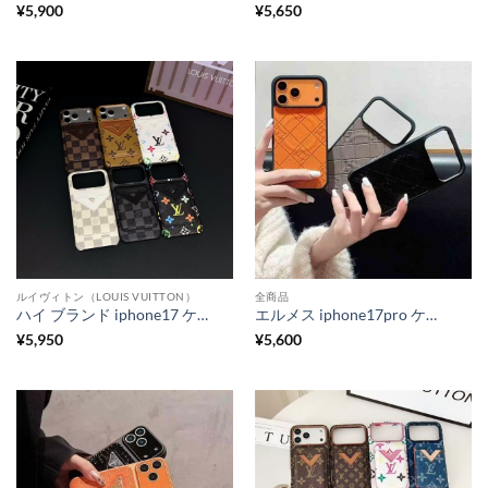
¥
5,900
¥
5,650
ルイヴィトン（LOUIS VUITTON）
全商品
ハイ ブランド iphone17 ケース magsafe ルイ ヴィトン マグネット カード ケース iphone17pro/16proケース おしゃれ メンズ galaxy s25/s24 ケース ブランド カード 入れ 付き スマホケース
エルメス iphone17pro ケース magsafe 対応 ケース おしゃれ iphone17/16/16promaxケース ハイブランド ペア アイフォン15/14 ケース レザー ブランド
¥
5,950
¥
5,600