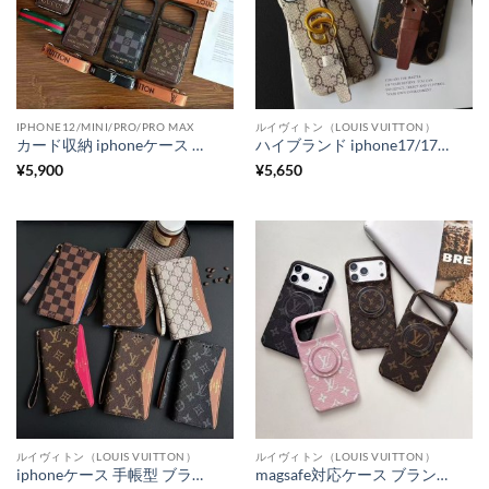
IPHONE12/MINI/PRO/PRO MAX
ルイヴィトン（LOUIS VUITTON）
カード収納 iphoneケース ハイブランド iphone17pro/17promaxケース ルイヴィトン iphone16/16proケース ミラー付き gucci パロディ iphone15/14 ケース スマホショルダー ハイブランド 人気
ハイブランド iphone17/17pro ケース ベルト付き ルイヴィトン iphone17promaxケース 大人 おしゃれ iphone16/16pro ケース gucciパロディ iphone15/14 スマホケース スタンド機能
¥
5,900
¥
5,650
ルイヴィトン（LOUIS VUITTON）
ルイヴィトン（LOUIS VUITTON）
iphoneケース 手帳型 ブランド iphone17/17pro 手帳 型 携帯 ケース ルイヴィトン iphone16pro/16promax ケース かっこいい 手帳 型 スマホケース gucci風 iphone15pro/14 ケース お揃い おしゃれ
magsafe対応ケース ブランド ルイヴィトン iphone17pro/17promaxケース おしゃれ 大人 ヴィトン iphone16/16pro スマホ ケース マグセーフケース iphone15/14 ケース お揃い ハイブランド