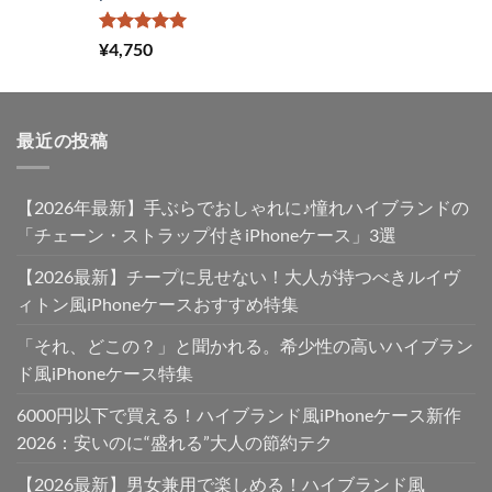
で
¥2,980
し
で
た。
す。
5段階中
¥
4,750
5.00
の評価
最近の投稿
【2026年最新】手ぶらでおしゃれに♪憧れハイブランドの
「チェーン・ストラップ付きiPhoneケース」3選
【2026最新】チープに見せない！大人が持つべきルイヴ
ィトン風iPhoneケースおすすめ特集
「それ、どこの？」と聞かれる。希少性の高いハイブラン
ド風iPhoneケース特集
6000円以下で買える！ハイブランド風iPhoneケース新作
2026：安いのに“盛れる”大人の節約テク
【2026最新】男女兼用で楽しめる！ハイブランド風