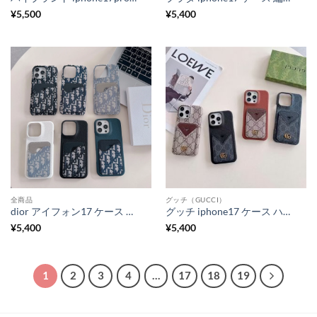
¥
5,500
¥
5,400
全商品
グッチ（GUCCI）
dior アイフォン17 ケース ブランド iphone17air/17pro ケース カード収納 ディオール iphone16pro/16promax ケース おしゃれ iphone15/14 ケース ペア 大人 ブランド
グッチ iphone17 ケース ハイブランド iphone17pro/17air ケース カード収納 iphone16/16promax ケース おしゃれ メンズ gucci風 アイフォン15/14 ケース ブランドコピー 安全
¥
5,400
¥
5,400
1
2
3
4
…
17
18
19