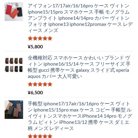
の
在
アイフォン17/17air/16/16pro ケース ヴィトン
価
の
iphone15/15pro スマホケース 手帳 モノグラム
格
価
アンプライト iphone14/14pro カバー ヴィトン
は
格
フォリオ iphone13 iphone12promax ケース レデ
¥4,250
は
ィース メンズ
で
¥2,980
し
で
た。
す。
5段階中
¥
5,800
5.00
の評価
全機種対応 スマホケース かわいい ブランド ヴ
ィトン iphone16/15/14 ケース フリーサイズ 手
帳型 gucci 携帯ケース galaxy スライド式 xperia
aquos カバー 大人可愛い
5段階中
¥
6,500
5.00
の評価
手帳型 iphone17/17air/16/16pro ケース ヴィト
ン iphone15/15pro max ケース コピー 手帳型 ル
イヴィトンスマホケースiPhone14 14pro モノグ
ラム ビィトン iPhone13/12 携帯 ケース ダミエ
柄 メンズ レディース