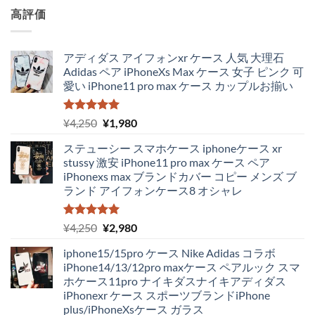
高評価
アディダス アイフォンxr ケース 人気 大理石
Adidas ペア iPhoneXs Max ケース 女子 ピンク 可
愛い iPhone11 pro max ケース カップルお揃い
5段階中
元
現
¥
4,250
¥
1,980
5.00
の評価
の
在
ステューシー スマホケース iphoneケース xr
価
の
stussy 激安 iPhone11 pro max ケース ペア
格
価
iPhonexs max ブランドカバー コピー メンズ ブ
は
格
ランド アイフォンケース8 オシャレ
¥4,250
は
で
¥1,980
し
で
5段階中
元
現
¥
4,250
¥
2,980
5.00
の評価
た。
す。
の
在
iphone15/15pro ケース Nike Adidas コラボ
価
の
iPhone14/13/12pro maxケース ペアルック スマ
格
価
ホケース11pro ナイキダスナイキアディダス
は
格
iPhonexr ケース スポーツブランドiPhone
¥4,250
は
plus/iPhoneXsケース ガラス