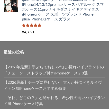
価
の
iPhone14/13/12pro maxケース ペアルック スマ
格
価
ホケース11pro ナイキダスナイキアディダス
は
格
iPhonexr ケース スポーツブランドiPhone
¥4,250
は
plus/iPhoneXsケース ガラス
で
¥2,980
し
で
た。
す。
5段階中
¥
4,750
5.00
の評価
最近の投稿
【2026年最新】手ぶらでおしゃれに♪憧れハイブランドの
「チェーン・ストラップ付きiPhoneケース」3選
【2026最新】チープに見せない！大人が持つべきルイヴ
ィトン風iPhoneケースおすすめ特集
「それ、どこの？」と聞かれる。希少性の高いハイブラン
ド風iPhoneケース特集