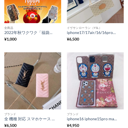
全商品
イヴサンローラン（YSL）
2022年秋ワクワク「福袋」キャンペーン開催！オシャレなハイブランドスマホケースは1000円だけで買える！
iphone17/17air/16/16proケース サンローラン iphone15/14 手帳 型 ケース ハイ ブランド ysl スマホケース 手帳 型 アンドロイド 全機種対応 韓国 Galaxy/Xperiaケース斜めがけ
¥
1,000
¥
6,500
ブランド
ブランド
全 機種 対応 スマホケース ハイ ブランド ysl iphone17/17pro/16/16proケース 手帳型 チェーン付き androidケース galaxys21+/s20 サンローラン風 スマホケース エクスペリア バッグ風 オシャレ プレゼント
iphone16 iphone15pro max 携帯ケース グッチ ドラえもん iphone14pro max カバー かわいい gucci iphone14/13 携帯ケース パロディ モバイルケース 限定 iphone12pro ケース 安い
¥
6,500
¥
4,950