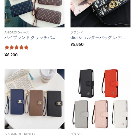
ANDROIDケース
ブランド
ハイブランド クラッチバッグ パロディ風 ルイヴィトン バッグ 人気 ストラップ付き GUCCI スマホポーチ 財布 セカンドバッグ メンズ 革 バーバリー風 全機種対応 スマホカバー 大人 高級
diorショルダーバッグ レディース スマホポーチ ハイブランド おしゃれ ディオール ミニバッグ 流行 ポシェットポーチ 小物入れ 全機種対応スマホカバー かわいい
¥
5,850
5段階中
5
の
¥
6,200
評価
シャネル（CHANEL）
ブランド