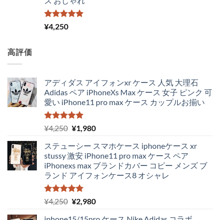
ス おしゃれ
で
¥3,650
し
で
た。
す。
5段階中
¥
4,250
5.00
の評価
高評価
アディダス アイフォンxr ケース 人気 大理石
Adidas ペア iPhoneXs Max ケース 女子 ピンク 可
愛い iPhone11 pro max ケース カップルお揃い
5段階中
元
現
¥
4,250
¥
1,980
5.00
の評価
の
在
ステューシー スマホケース iphoneケース xr
価
の
stussy 激安 iPhone11 pro max ケース ペア
格
価
iPhonexs max ブランドカバー コピー メンズ ブ
は
格
ランド アイフォンケース8 オシャレ
¥4,250
は
で
¥1,980
し
で
5段階中
元
現
¥
4,250
¥
2,980
5.00
の評価
た。
す。
の
在
iphone15/15pro ケース Nike Adidas コラボ