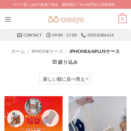
Skip
ヤマト或いは佐川急便で発送、通関保証！10,000円以上送料無料。
to
content
0
CONTACT
09:00 - 17:00
05058386614
ホーム
/
IPHONEケース
/
IPHONE6/6PLUSケース
絞り込み