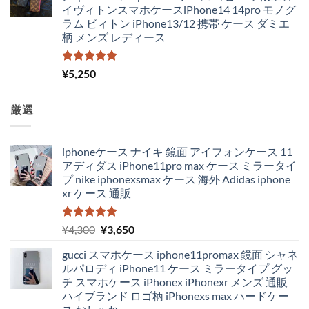
イヴィトンスマホケースiPhone14 14pro モノグ
ラム ビィトン iPhone13/12 携帯 ケース ダミエ
柄 メンズ レディース
5段階中
¥
5,250
5.00
の評価
厳選
iphoneケース ナイキ 鏡面 アイフォンケース 11
アディダス iPhone11pro max ケース ミラータイ
プ nike iphonexsmax ケース 海外 Adidas iphone
xr ケース 通販
5段階中
元
現
¥
4,300
¥
3,650
5.00
の評価
の
在
gucci スマホケース iphone11promax 鏡面 シャネ
価
の
ルパロディ iPhone11 ケース ミラータイプ グッ
格
価
チ スマホケース iPhonex iPhonexr メンズ 通販
は
格
ハイブランド ロゴ柄 iPhonexs max ハードケー
¥4,300
は