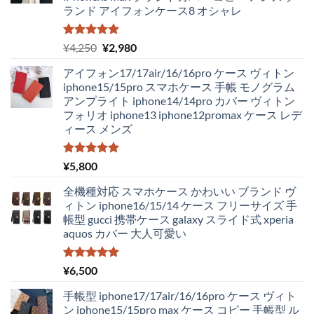
ランド アイフォンケース8 オシャレ
5段階中
元
現
¥
4,250
¥
2,980
5.00
の評価
の
在
アイフォン17/17air/16/16pro ケース ヴィトン
価
の
iphone15/15pro スマホケース 手帳 モノグラム
格
価
アンプライト iphone14/14pro カバー ヴィトン
は
格
フォリオ iphone13 iphone12promax ケース レデ
¥4,250
は
ィース メンズ
で
¥2,980
し
で
た。
す。
5段階中
¥
5,800
5.00
の評価
全機種対応 スマホケース かわいい ブランド ヴ
ィトン iphone16/15/14 ケース フリーサイズ 手
帳型 gucci 携帯ケース galaxy スライド式 xperia
aquos カバー 大人可愛い
5段階中
¥
6,500
5.00
の評価
手帳型 iphone17/17air/16/16pro ケース ヴィト
ン iphone15/15pro max ケース コピー 手帳型 ル