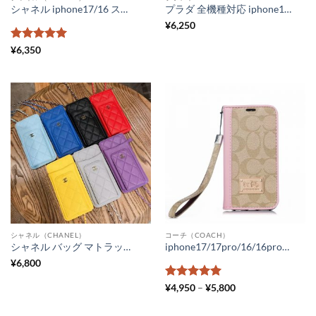
シャネル iphone17/16 スマホケース 手帳型 アンドロイド CHANEL 全機種対応 スマホ保護カバー シンプル ギャラクシーケース ブランド xperiaケース シャネル コピー フリーサイズ 携帯ケース 手帳 カップル
プラダ 全機種対応 iphone17/16 スマホケース 手帳型 Prada galaxyケース ブランドパロディ 携帯 ケース アンドロイド 革 xperia aceケース かわいい スマホカバー 手帳 スライド式 おしゃれ
¥
6,250
5段階中
5
の
¥
6,350
評価
シャネル（CHANEL）
コーチ（COACH）
シャネル バッグ マトラッセ 新品 スマホポーチ ブランド レディース 全機種対応 スマホケース chanel パロディ風 スマホ財布ショルダー おしゃれ シャネル風 ポケットポーチ 大人
iphone17/17pro/16/16proケース コーチ アイフォンケース15promax/15pro 手帳型 coach iPhone14 ケースレザー ブランド iPhone14pro/13promax スマホケース コーチ携帯ケース 手帳型
¥
6,800
5段階中
5
の
価
¥
4,950
–
¥
5,800
格
評価
帯:
¥4,950