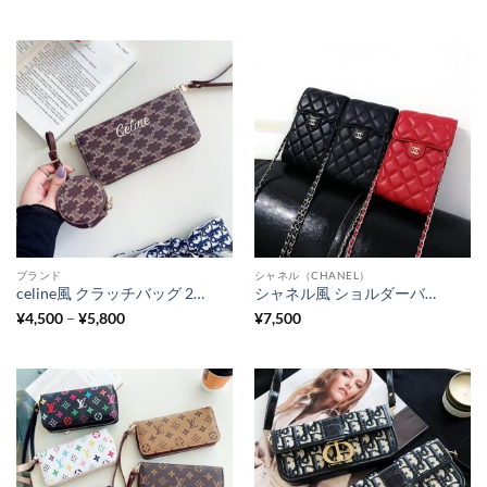
ブランド
シャネル（CHANEL）
celine風 クラッチバッグ 2way スマホポーチ 人気 メンズ レディース セリーヌ 財布 芸能人 ワイヤレス イヤホン 収納 ケース 革 エアーポッズケース 韓国 ハイ ブランド お 手頃 プレゼント
シャネル風 ショルダーバッグ マトラッセ スマホポーチ レディース 革 CHANEL 全機種対応 スマホ保護カバー ミニバッグ ハイブランド パロディ スマホポシェット 財布 斜めがけ
価
¥
4,500
–
¥
5,800
¥
7,500
格
帯:
¥4,500
–
¥5,800