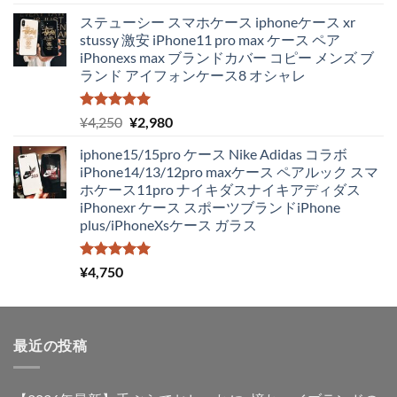
5.00
の評価
の
在
ステューシー スマホケース iphoneケース xr
価
の
stussy 激安 iPhone11 pro max ケース ペア
格
価
iPhonexs max ブランドカバー コピー メンズ ブ
は
格
ランド アイフォンケース8 オシャレ
¥4,250
は
で
¥1,980
し
で
5段階中
元
現
¥
4,250
¥
2,980
5.00
の評価
た。
す。
の
在
iphone15/15pro ケース Nike Adidas コラボ
価
の
iPhone14/13/12pro maxケース ペアルック スマ
格
価
ホケース11pro ナイキダスナイキアディダス
は
格
iPhonexr ケース スポーツブランドiPhone
¥4,250
は
plus/iPhoneXsケース ガラス
で
¥2,980
し
で
た。
す。
5段階中
¥
4,750
5.00
の評価
最近の投稿