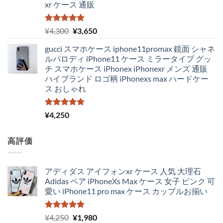
xr ケース 通販
5段階中
元
現
¥
4,300
¥
3,650
5.00
の評価
の
在
gucci スマホケース iphone11promax 鏡面 シャネ
価
の
ルパロディ iPhone11 ケース ミラータイプ グッ
格
価
チ スマホケース iPhonex iPhonexr メンズ 通販
は
格
ハイブランド ロゴ柄 iPhonexs max ハードケー
¥4,300
は
ス おしゃれ
で
¥3,650
し
で
た。
す。
5段階中
¥
4,250
5.00
の評価
高評価
アディダス アイフォンxr ケース 人気 大理石
Adidas ペア iPhoneXs Max ケース 女子 ピンク 可
愛い iPhone11 pro max ケース カップルお揃い
5段階中
元
現
¥
4,250
¥
1,980