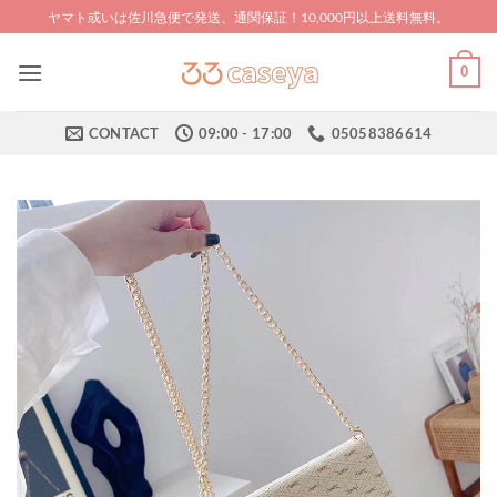
Skip
ヤマト或いは佐川急便で発送、通関保証！10,000円以上送料無料。
to
content
0
CONTACT
09:00 - 17:00
05058386614