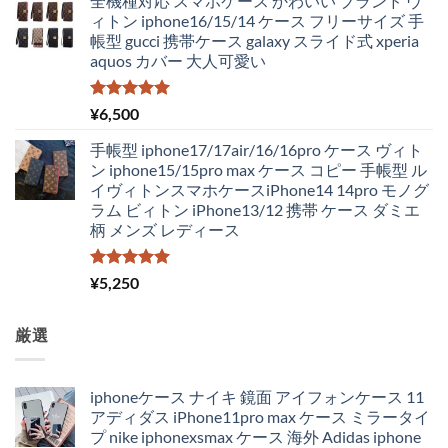
全機種対応 スマホケース かわいい ブランド ヴ
ィトン iphone16/15/14 ケース フリーサイズ 手
帳型 gucci 携帯ケース galaxy スライド式 xperia
aquos カバー 大人可愛い
5段階中
¥
6,500
5.00
の評価
手帳型 iphone17/17air/16/16pro ケース ヴィト
ン iphone15/15pro max ケース コピー 手帳型 ル
イヴィトンスマホケースiPhone14 14pro モノグ
ラム ビィトン iPhone13/12 携帯 ケース ダミエ
柄 メンズ レディース
5段階中
¥
5,250
5.00
の評価
厳選
iphoneケース ナイキ 鏡面 アイフォンケース 11
アディダス iPhone11pro max ケース ミラータイ
プ nike iphonexsmax ケース 海外 Adidas iphone