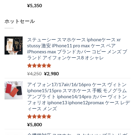
¥
5,350
ホットセール
ステューシー スマホケース iphoneケース xr
stussy 激安 iPhone11 pro max ケース ペア
iPhonexs max ブランドカバー コピー メンズ ブ
ランド アイフォンケース8 オシャレ
5段階中
元
現
¥
4,250
¥
2,980
5.00
の評価
の
在
アイフォン17/17air/16/16pro ケース ヴィトン
価
の
iphone15/15pro スマホケース 手帳 モノグラム
格
価
アンプライト iphone14/14pro カバー ヴィトン
は
格
フォリオ iphone13 iphone12promax ケース レデ
¥4,250
は
ィース メンズ
で
¥2,980
し
で
た。
す。
5段階中
¥
5,800
5.00
の評価