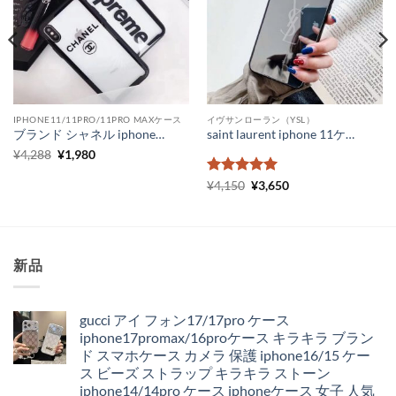
IPHONE11/11PRO/11PRO MAXケース
イヴサンローラン（YSL）
ブランド シャネル iphoneケース 透明 頑丈 Supreme クリア iPhone11 pro max スマホカバー おしゃれ iPhonexr ガラスケース おすすめ
saint laurent iphone 11ケース 鏡面 メンズ ルイヴィトン アイフォンケース11pro ペア LV iPhone11promax xs xr ケース ハイブランド ロゴ 激安 通販
元
現
¥
4,288
¥
1,980
の
在
価
の
5段階中
元
5
の
現
¥
4,150
¥
3,650
格
価
の
在
評価
は
格
価
の
¥4,288
は
格
価
で
¥1,980
は
格
し
で
¥4,150
は
た。
す。
で
¥3,650
新品
し
で
た。
す。
gucci アイ フォン17/17pro ケース
iphone17promax/16proケース キラキラ ブラン
ド スマホケース カメラ 保護 iphone16/15 ケー
ス ビーズ ストラップ キラキラ ストーン
iphone14/14pro ケース iphoneケース 女子 人気