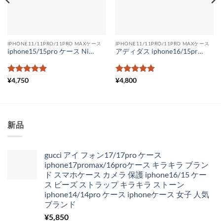
IPHONE11/11PRO/11PRO MAXケース
IPHONE11/11PRO/11PRO MAXケース
iphone15/15pro ケース Nike Adidas コラボ iPhone14/13/12pro maxケース ペアルック スマホケース11pro ナイキダスナイキアディダスiPhonexr ケース スポーツブランドiPhone plus/iPhoneXsケース ガラス
アディダス iphone16/15proケース 人気 adidas iPhone14 スマホケース カップル ネックストラップ iPhone14pro ケース おしゃれギフト スポーツブランド iphone13promax/12pro カバー 対衝撃
5段階中
5
の
5段階中
5
の
¥
4,750
¥
4,800
評価
評価
新品
gucci アイ フォン17/17pro ケース
iphone17promax/16proケース キラキラ ブラン
ド スマホケース カメラ 保護 iphone16/15 ケー
ス ビーズ ストラップ キラキラ ストーン
iphone14/14pro ケース iphoneケース 女子 人気
ブランド
¥
5,850