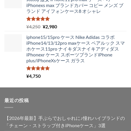
格
価
iPhonexs max ブランドカバー コピー メンズ ブ
は
格
ランド アイフォンケース8 オシャレ
¥4,250
は
で
¥1,980
し
で
5段階中
元
現
¥
4,250
¥
2,980
5.00
の評価
た。
す。
の
在
iphone15/15pro ケース Nike Adidas コラボ
価
の
iPhone14/13/12pro maxケース ペアルック スマ
格
価
ホケース11pro ナイキダスナイキアディダス
は
格
iPhonexr ケース スポーツブランドiPhone
¥4,250
は
plus/iPhoneXsケース ガラス
で
¥2,980
し
で
た。
す。
5段階中
¥
4,750
5.00
の評価
最近の投稿
【2026年最新】手ぶらでおしゃれに♪憧れハイブランドの
「チェーン・ストラップ付きiPhoneケース」3選