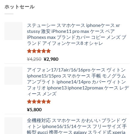
ホットセール
ステューシー スマホケース iphoneケース xr
stussy 激安 iPhone11 pro max ケース ペア
iPhonexs max ブランドカバー コピー メンズ ブ
ランド アイフォンケース8 オシャレ
5段階中
元
現
¥
4,250
¥
2,980
5.00
の評価
の
在
アイフォン17/17air/16/16pro ケース ヴィトン
価
の
iphone15/15pro スマホケース 手帳 モノグラム
格
価
アンプライト iphone14/14pro カバー ヴィトン
は
格
フォリオ iphone13 iphone12promax ケース レデ
¥4,250
は
ィース メンズ
で
¥2,980
し
で
た。
す。
5段階中
¥
5,800
5.00
の評価
全機種対応 スマホケース かわいい ブランド ヴ
ィトン iphone16/15/14 ケース フリーサイズ 手
帳型 gucci 携帯ケース galaxy スライド式 xperia