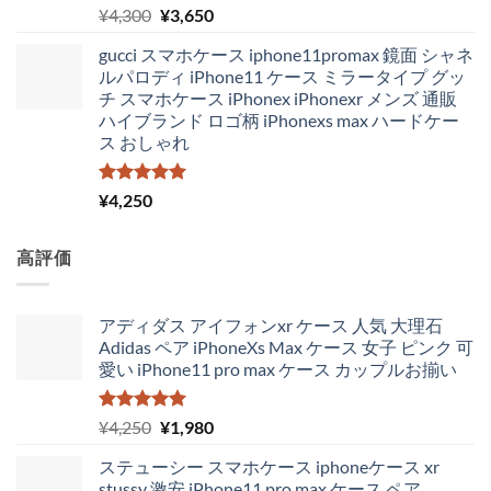
5段階中
元
現
¥
4,300
¥
3,650
5.00
の評価
の
在
gucci スマホケース iphone11promax 鏡面 シャネ
価
の
ルパロディ iPhone11 ケース ミラータイプ グッ
格
価
チ スマホケース iPhonex iPhonexr メンズ 通販
は
格
ハイブランド ロゴ柄 iPhonexs max ハードケー
¥4,300
は
ス おしゃれ
で
¥3,650
し
で
た。
す。
5段階中
¥
4,250
5.00
の評価
高評価
アディダス アイフォンxr ケース 人気 大理石
Adidas ペア iPhoneXs Max ケース 女子 ピンク 可
愛い iPhone11 pro max ケース カップルお揃い
5段階中
元
現
¥
4,250
¥
1,980
5.00
の評価
の
在
ステューシー スマホケース iphoneケース xr
価
の
stussy 激安 iPhone11 pro max ケース ペア