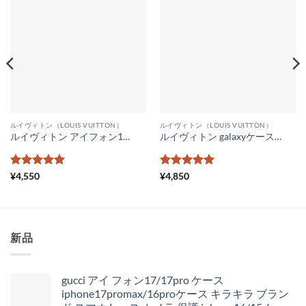
ルイヴィトン（LOUIS VUITTON）
ルイヴィトン（LOUIS VUITTON）
ルイヴィトン アイフォン15/15pro max ケース チャーム付き iphone14pro max カバー ハイブランド コピー ヴィトン携帯ケース iphone14/13 お揃い さりげない iphone13promax ケース 大人可愛い LV スマホケース 12pro 人気
ルイヴィトン galaxyケースs23/s20/s20+ ギャラクシーs21 ケース ブランド 大人っぽいスマホケース galaxyケース かわいい LV ギャラクシーカバー カップル お揃い
5段階中
5
の
5段階中
5
の
¥
4,550
¥
4,850
評価
評価
新品
gucci アイ フォン17/17pro ケース
iphone17promax/16proケース キラキラ ブラン