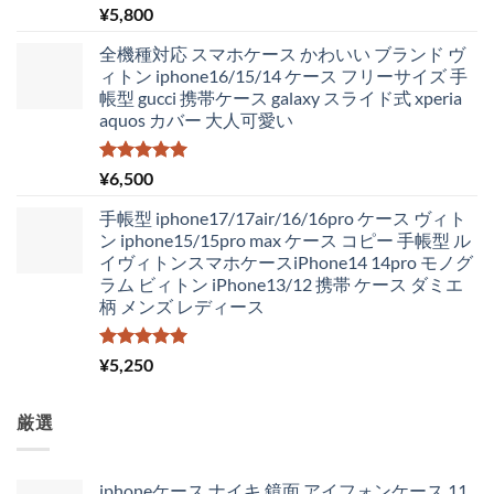
た。
す。
5段階中
¥
5,800
5.00
の評価
全機種対応 スマホケース かわいい ブランド ヴ
ィトン iphone16/15/14 ケース フリーサイズ 手
帳型 gucci 携帯ケース galaxy スライド式 xperia
aquos カバー 大人可愛い
5段階中
¥
6,500
5.00
の評価
手帳型 iphone17/17air/16/16pro ケース ヴィト
ン iphone15/15pro max ケース コピー 手帳型 ル
イヴィトンスマホケースiPhone14 14pro モノグ
ラム ビィトン iPhone13/12 携帯 ケース ダミエ
柄 メンズ レディース
5段階中
¥
5,250
5.00
の評価
厳選
iphoneケース ナイキ 鏡面 アイフォンケース 11