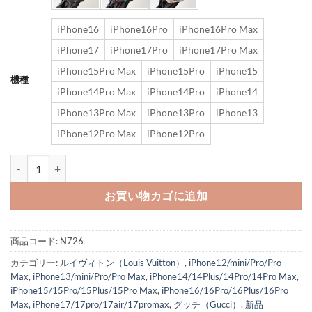
iPhone16
iPhone16Pro
iPhone16Pro Max
iPhone17
iPhone17Pro
iPhone17Pro Max
iPhone15Pro Max
iPhone15Pro
iPhone15
機種
iPhone14Pro Max
iPhone14Pro
iPhone14
iPhone13Pro Max
iPhone13Pro
iPhone13
iPhone12Pro Max
iPhone12Pro
カード ケース 付き iphone ケース ルイヴィトン iphone17pro/17prom
お買い物カゴに追加
商品コード:
N726
カテゴリー:
ルイヴィトン（Louis Vuitton）
,
iPhone12/mini/Pro/Pro
Max
,
iPhone13/mini/Pro/Pro Max
,
iPhone14/14Plus/14Pro/14Pro Max
,
iPhone15/15Pro/15Plus/15Pro Max
,
iPhone16/16Pro/16Plus/16Pro
Max
,
iPhone17/17pro/17air/17promax
,
グッチ（Gucci）
,
新品