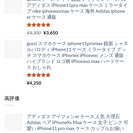
アディダス iPhone11pro max ケース ミラータイ
プ nike iphonexsmax ケース 海外 Adidas iphone
xr ケース 通販
5段階中
元
現
¥
4,300
¥
3,650
5.00
の評価
の
在
gucci スマホケース iphone11promax 鏡面 シャネ
価
の
ルパロディ iPhone11 ケース ミラータイプ グッ
格
価
チ スマホケース iPhonex iPhonexr メンズ 通販
は
格
ハイブランド ロゴ柄 iPhonexs max ハードケー
¥4,300
は
ス おしゃれ
で
¥3,650
し
で
た。
す。
5段階中
¥
4,250
5.00
の評価
高評価
アディダス アイフォンxr ケース 人気 大理石
Adidas ペア iPhoneXs Max ケース 女子 ピンク 可
愛い iPhone11 pro max ケース カップルお揃い