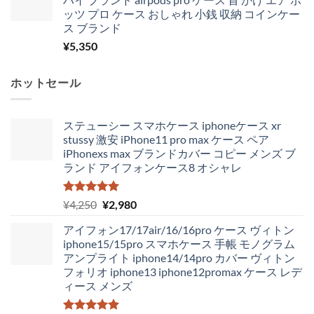
ッツ プロ ケース おしゃれ 小銭 収納 コインケー
ス ブランド
¥
5,350
ホットセール
ステューシー スマホケース iphoneケース xr
stussy 激安 iPhone11 pro max ケース ペア
iPhonexs max ブランドカバー コピー メンズ ブ
ランド アイフォンケース8 オシャレ
5段階中
元
現
¥
4,250
¥
2,980
5.00
の評価
の
在
アイフォン17/17air/16/16pro ケース ヴィトン
価
の
iphone15/15pro スマホケース 手帳 モノグラム
格
価
アンプライト iphone14/14pro カバー ヴィトン
は
格
フォリオ iphone13 iphone12promax ケース レデ
¥4,250
は
ィース メンズ
で
¥2,980
し
で