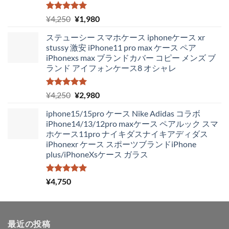
5段階中
元
現
¥
4,250
¥
1,980
5.00
の評価
の
在
ステューシー スマホケース iphoneケース xr
価
の
stussy 激安 iPhone11 pro max ケース ペア
格
価
iPhonexs max ブランドカバー コピー メンズ ブ
は
格
ランド アイフォンケース8 オシャレ
¥4,250
は
で
¥1,980
し
で
5段階中
元
現
¥
4,250
¥
2,980
5.00
の評価
た。
す。
の
在
iphone15/15pro ケース Nike Adidas コラボ
価
の
iPhone14/13/12pro maxケース ペアルック スマ
格
価
ホケース11pro ナイキダスナイキアディダス
は
格
iPhonexr ケース スポーツブランドiPhone
¥4,250
は
plus/iPhoneXsケース ガラス
で
¥2,980
し
で
た。
す。
5段階中
¥
4,750
5.00
の評価
最近の投稿