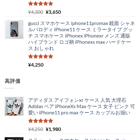
5段階中
元
現
¥
4,300
¥
3,650
5.00
の評価
の
在
gucci スマホケース iphone11promax 鏡面 シャネ
価
の
ルパロディ iPhone11 ケース ミラータイプ グッ
格
価
チ スマホケース iPhonex iPhonexr メンズ 通販
は
格
ハイブランド ロゴ柄 iPhonexs max ハードケー
¥4,300
は
ス おしゃれ
で
¥3,650
し
で
た。
す。
5段階中
¥
4,250
5.00
の評価
高評価
アディダス アイフォンxr ケース 人気 大理石
Adidas ペア iPhoneXs Max ケース 女子 ピンク 可
愛い iPhone11 pro max ケース カップルお揃い
5段階中
元
現
¥
4,250
¥
1,980
5.00
の評価
の
在