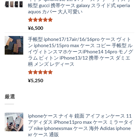
帳型 gucci 携帯ケース galaxy スライド式 xperia
aquos カバー 大人可愛い
5段階中
¥
6,500
5.00
の評価
手帳型 iphone17/17air/16/16pro ケース ヴィト
ン iphone15/15pro max ケース コピー 手帳型 ル
イヴィトンスマホケースiPhone14 14pro モノグ
ラム ビィトン iPhone13/12 携帯 ケース ダミエ
柄 メンズ レディース
5段階中
¥
5,250
5.00
の評価
厳選
iphoneケース ナイキ 鏡面 アイフォンケース 11
アディダス iPhone11pro max ケース ミラータイ
プ nike iphonexsmax ケース 海外 Adidas iphone
xr ケース 通販