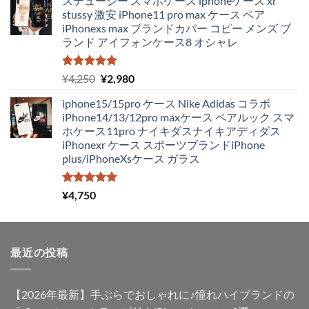
ステューシー スマホケース iphoneケース xr
価
の
stussy 激安 iPhone11 pro max ケース ペア
格
価
iPhonexs max ブランドカバー コピー メンズ ブ
は
格
ランド アイフォンケース8 オシャレ
¥4,250
は
で
¥1,980
し
で
5段階中
元
現
¥
4,250
¥
2,980
5.00
の評価
た。
す。
の
在
iphone15/15pro ケース Nike Adidas コラボ
価
の
iPhone14/13/12pro maxケース ペアルック スマ
格
価
ホケース11pro ナイキダスナイキアディダス
は
格
iPhonexr ケース スポーツブランドiPhone
¥4,250
は
plus/iPhoneXsケース ガラス
で
¥2,980
し
で
た。
す。
5段階中
¥
4,750
5.00
の評価
最近の投稿
【2026年最新】手ぶらでおしゃれに♪憧れハイブランドの