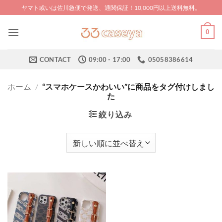
Skip
ヤマト或いは佐川急便で発送、通関保証！10,000円以上送料無料。
to
content
0
CONTACT
09:00 - 17:00
05058386614
ホーム
/
“スマホケースかわいい”に商品をタグ付けしまし
た
絞り込み