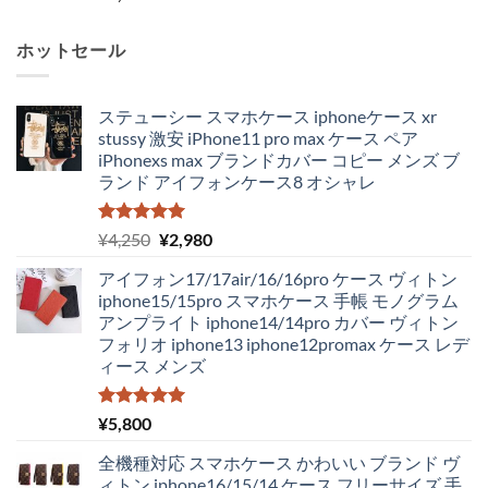
ホットセール
ステューシー スマホケース iphoneケース xr
stussy 激安 iPhone11 pro max ケース ペア
iPhonexs max ブランドカバー コピー メンズ ブ
ランド アイフォンケース8 オシャレ
5段階中
元
現
¥
4,250
¥
2,980
5.00
の評価
の
在
アイフォン17/17air/16/16pro ケース ヴィトン
価
の
iphone15/15pro スマホケース 手帳 モノグラム
格
価
アンプライト iphone14/14pro カバー ヴィトン
は
格
フォリオ iphone13 iphone12promax ケース レデ
¥4,250
は
ィース メンズ
で
¥2,980
し
で
た。
す。
5段階中
¥
5,800
5.00
の評価
全機種対応 スマホケース かわいい ブランド ヴ
ィトン iphone16/15/14 ケース フリーサイズ 手