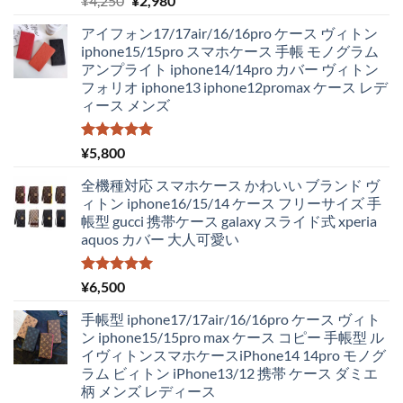
¥
4,250
¥
2,980
5.00
の評価
の
在
アイフォン17/17air/16/16pro ケース ヴィトン
価
の
iphone15/15pro スマホケース 手帳 モノグラム
格
価
アンプライト iphone14/14pro カバー ヴィトン
は
格
フォリオ iphone13 iphone12promax ケース レデ
¥4,250
は
ィース メンズ
で
¥2,980
し
で
た。
す。
5段階中
¥
5,800
5.00
の評価
全機種対応 スマホケース かわいい ブランド ヴ
ィトン iphone16/15/14 ケース フリーサイズ 手
帳型 gucci 携帯ケース galaxy スライド式 xperia
aquos カバー 大人可愛い
5段階中
¥
6,500
5.00
の評価
手帳型 iphone17/17air/16/16pro ケース ヴィト
ン iphone15/15pro max ケース コピー 手帳型 ル
イヴィトンスマホケースiPhone14 14pro モノグ
ラム ビィトン iPhone13/12 携帯 ケース ダミエ
柄 メンズ レディース