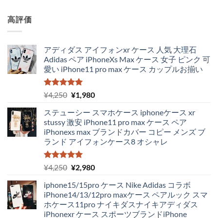
5.00
の評価
高評価
アディダス アイフォンxr ケース 人気 大理石
Adidas ペア iPhoneXs Max ケース 女子 ピンク 可
愛い iPhone11 pro max ケース カップルお揃い
5段階中
元
現
¥
4,250
¥
1,980
5.00
の評価
の
在
ステューシー スマホケース iphoneケース xr
価
の
stussy 激安 iPhone11 pro max ケース ペア
格
価
iPhonexs max ブランドカバー コピー メンズ ブ
は
格
ランド アイフォンケース8 オシャレ
¥4,250
は
で
¥1,980
し
で
5段階中
元
現
¥
4,250
¥
2,980
5.00
の評価
た。
す。
の
在
iphone15/15pro ケース Nike Adidas コラボ
価
の
iPhone14/13/12pro maxケース ペアルック スマ
格
価
ホケース11pro ナイキダスナイキアディダス
は
格
iPhonexr ケース スポーツブランドiPhone
¥4,250
は