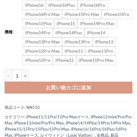
iPhone16
iPhone16Plus
iPhone16Pro
iPhone16Pro Max
iPhone15Pro Max
iPhone15Pro
iPhone15Plus
iPhone15
iPhone14Pro Max
機種
iPhone14Pro
iPhone14Plus
iPhone14
iPhone13Pro Max
iPhone13Pro
iPhone13
iPhone12Pro Max
iPhone11
iPhone11Pro
iPhone12Pro
iPhone12
iPhone11Pro Max
iphone16/16pro ケース ヴィトン風 iphone15pro/14prom
お買い物カゴに追加
商品コード:
NN510
カテゴリー:
iPhone11/11Pro/11Pro Maxケース
,
iPhone12/mini/Pro/Pro
Max
,
iPhone13/mini/Pro/Pro Max
,
iPhone14/14Plus/14Pro/14Pro Max
,
iPhone15/15Pro/15Plus/15Pro Max
,
iPhone16/16Pro/16Plus/16Pro
Max
,
iPhoneケース
,
ルイヴィトン（Louis Vuitton）
,
全商品
,
新品