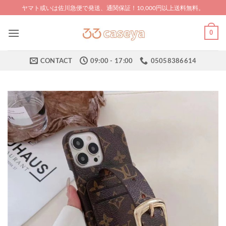
Skip
ヤマト或いは佐川急便で発送、通関保証！10,000円以上送料無料。
to
content
0
CONTACT
09:00 - 17:00
05058386614