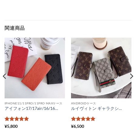
関連商品
IPHONE11/11PRO/11PRO MAXケース
ANDROIDケース
アイフォン17/17air/16/16pro ケース ヴィトン iphone15/15pro スマホケース 手帳 モノグラムアンプライト iphone14/14pro カバー ヴィトン フォリオ iphone13 iphone12promax ケース レディース メンズ
ルイヴィトン ギャラクシーシリーズ ブランド アンドロイドワン ケース かわいい スマホケース エクスペリア aquos 携帯カバー 6.7インチ以下全機種対応
5段階中
5
の
5段階中
5
の
¥
5,800
¥
6,500
評価
評価