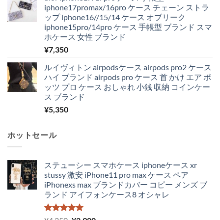
iphone17promax/16pro ケース チェーン ストラ
ップ iphone16//15/14 ケース オブリーク
iphone15pro/14pro ケース 手帳型 ブランド スマ
ホケース 女性 ブランド
¥
7,350
ルイヴィトン airpodsケース airpods pro2 ケース
ハイ ブランド airpods pro ケース 首 かけ エア ポ
ッツ プロ ケース おしゃれ 小銭 収納 コインケー
ス ブランド
¥
5,350
ホットセール
ステューシー スマホケース iphoneケース xr
stussy 激安 iPhone11 pro max ケース ペア
iPhonexs max ブランドカバー コピー メンズ ブ
ランド アイフォンケース8 オシャレ
5段階中
元
現