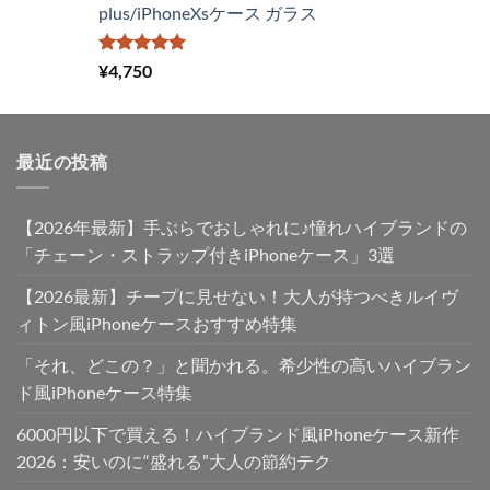
plus/iPhoneXsケース ガラス
で
¥2,980
し
で
た。
す。
5段階中
¥
4,750
5.00
の評価
最近の投稿
【2026年最新】手ぶらでおしゃれに♪憧れハイブランドの
「チェーン・ストラップ付きiPhoneケース」3選
【2026最新】チープに見せない！大人が持つべきルイヴ
ィトン風iPhoneケースおすすめ特集
「それ、どこの？」と聞かれる。希少性の高いハイブラン
ド風iPhoneケース特集
6000円以下で買える！ハイブランド風iPhoneケース新作
2026：安いのに“盛れる”大人の節約テク