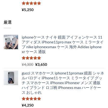
5段階中
¥
5,250
5.00
の評価
厳選
iphoneケース ナイキ 鏡面 アイフォンケース 11
アディダス iPhone11pro max ケース ミラータイ
プ nike iphonexsmax ケース 海外 Adidas iphone
xr ケース 通販
5段階中
元
現
¥
4,300
¥
3,650
5.00
の評価
の
在
gucci スマホケース iphone11promax 鏡面 シャネ
価
の
ルパロディ iPhone11 ケース ミラータイプ グッ
格
価
チ スマホケース iPhonex iPhonexr メンズ 通販
は
格
ハイブランド ロゴ柄 iPhonexs max ハードケー
¥4,300
は
ス おしゃれ
で
¥3,650
し
で
た。
す。
5段階中
¥
4,250