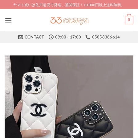
Skip
ヤマト或いは佐川急便で発送、通関保証！10,000円以上送料無料。
to
content
0
CONTACT
09:00 - 17:00
05058386614