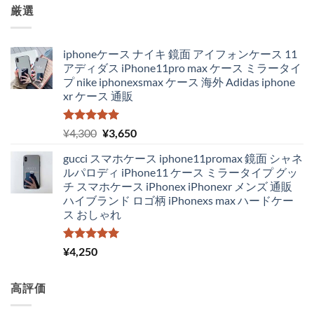
厳選
iphoneケース ナイキ 鏡面 アイフォンケース 11
アディダス iPhone11pro max ケース ミラータイ
プ nike iphonexsmax ケース 海外 Adidas iphone
xr ケース 通販
5段階中
元
現
¥
4,300
¥
3,650
5.00
の評価
の
在
gucci スマホケース iphone11promax 鏡面 シャネ
価
の
ルパロディ iPhone11 ケース ミラータイプ グッ
格
価
チ スマホケース iPhonex iPhonexr メンズ 通販
は
格
ハイブランド ロゴ柄 iPhonexs max ハードケー
¥4,300
は
ス おしゃれ
で
¥3,650
し
で
た。
す。
5段階中
¥
4,250
5.00
の評価
高評価