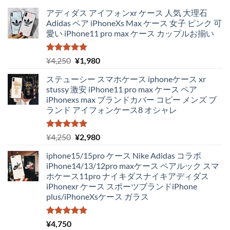
アディダス アイフォンxr ケース 人気 大理石
Adidas ペア iPhoneXs Max ケース 女子 ピンク 可
愛い iPhone11 pro max ケース カップルお揃い
5段階中
元
現
¥
4,250
¥
1,980
5.00
の評価
の
在
ステューシー スマホケース iphoneケース xr
価
の
stussy 激安 iPhone11 pro max ケース ペア
格
価
iPhonexs max ブランドカバー コピー メンズ ブ
は
格
ランド アイフォンケース8 オシャレ
¥4,250
は
で
¥1,980
し
で
5段階中
元
現
¥
4,250
¥
2,980
5.00
の評価
た。
す。
の
在
iphone15/15pro ケース Nike Adidas コラボ
価
の
iPhone14/13/12pro maxケース ペアルック スマ
格
価
ホケース11pro ナイキダスナイキアディダス
は
格
iPhonexr ケース スポーツブランドiPhone
¥4,250
は
plus/iPhoneXsケース ガラス
で
¥2,980
し
で
た。
す。
5段階中
¥
4,750