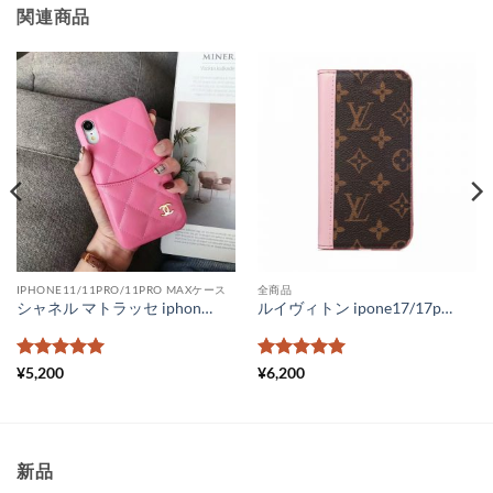
関連商品
IPHONE11/11PRO/11PRO MAXケース
全商品
シャネル マトラッセ iphone16/15pro ケース 背面収納 iphone14promax ケース chanel アイフォン14/13ケース ラムスキン ココマーク ブランドパロディ iphone12promax ケース かわいい
ルイヴィトン ipone17/17promax ケース 手帳型 iphone16/16pro/15/15proケース ヴィトン 風 iphone14pro/14pro max ケース 手帳型 ブランド ルイ ヴィトン iphone13 ケース コピー iPhone13promaxケース モノグラム ダミエ
5段階中
5
の
5段階中
5
の
¥
5,200
¥
6,200
評価
評価
新品