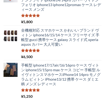
は
格
フォリオ iphone13 iphone12promax ケース レデ
¥4,250
は
ィース メンズ
で
¥2,980
し
で
た。
す。
5段階中
¥
5,800
5.00
の評価
全機種対応 スマホケース かわいい ブランド ヴ
ィトン iphone16/15/14 ケース フリーサイズ 手
帳型 gucci 携帯ケース galaxy スライド式 xperia
aquos カバー 大人可愛い
5段階中
¥
6,500
5.00
の評価
手帳型 iphone17/17air/16/16pro ケース ヴィト
ン iphone15/15pro max ケース コピー 手帳型 ル
イヴィトンスマホケースiPhone14 14pro モノグ
ラム ビィトン iPhone13/12 携帯 ケース ダミエ
柄 メンズ レディース
5段階中
¥
5,250
5.00
の評価