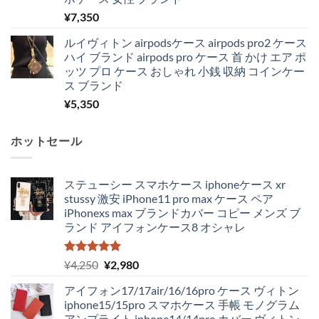
¥
7,350
ルイヴィトン airpodsケース airpods pro2 ケース
ハイ ブランド airpods pro ケース 首 かけ エア ポ
ッツ プロ ケース おしゃれ 小銭 収納 コインケー
ス ブランド
¥
5,350
ホットセール
ステューシー スマホケース iphoneケース xr
stussy 激安 iPhone11 pro max ケース ペア
iPhonexs max ブランドカバー コピー メンズ ブ
ランド アイフォンケース8 オシャレ
5段階中
元
現
¥
4,250
¥
2,980
5.00
の評価
の
在
アイフォン17/17air/16/16pro ケース ヴィトン
価
の
iphone15/15pro スマホケース 手帳 モノグラム
格
価
アンプライト iphone14/14pro カバー ヴィトン