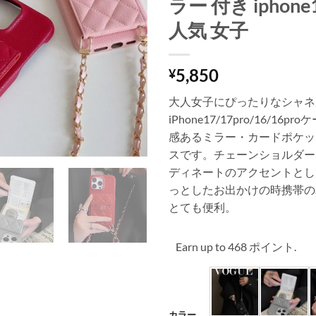
ラー 付き iphon
人気 女子
5,850
¥
大人女子にぴったりなシャネ
iPhone17/17pro/16/16
感あるミラー・カードポケッ
スです。チェーンショルダー
ディネートのアクセントとし
っとしたお出かけの時携帯の
とても便利。
Earn up to 468 ポイント.
カラー