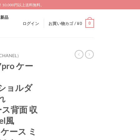
0,000円以上送料無料。
新品
0
ログイン
お買い物カゴ /
¥
0
HANEL）
pro ケー
ro ショルダ
れ
ケース背面 収
el風
ax ケース ミ