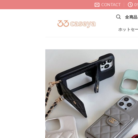
Skip
CONTACT
0
to
全商品
content
ホットセ