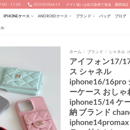
9:00 - 17:00
05058386614
ヤマト或いは佐川急便で発送、通関保証！1
IPHONEケース
ANDROIDケース
ブランド
バッグ
ブログ
ール
ホーム
/
ブランド
/
シャネル（C
アイフォン17/17
ス シャネル
iphone16/16p
ーケース おしゃ
iphone15/14 
納 ブランド chan
iphone14prom