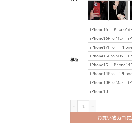
iPhone16
iPhone16
iPhone16Pro Max
i
iPhone17Pro
iPhon
iPhone15Pro Max
i
機種
iPhone15
iPhone14
iPhone14Pro
iPhon
iPhone13Pro Max
i
iPhone13
アイフォン17/17pro ケース シャネル
お買い物カゴに