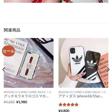
関連商品
セール
IPHONE11/11PRO/11PRO MAXケース
IPHONE11/11PRO/11PRO MAXケース
グッチキラキラロゴスマホケース iPhone11 pro max メンズ ペアルック gucci スマホケース iphone xs max xr ハードケース ガラス 人気 iPhone8 8プラスカバー おしゃれ
アディダス iphone16/15proケース 人気 adidas iPhone14 スマホケース カップル ネックストラップ iPhone14pro ケース おしゃれギフト スポーツブランド iphone13promax/12pro カバー 対衝撃
元
現
¥
4,350
¥
1,980
の
在
価
の
5段階中
5
の
¥
4,800
格
価