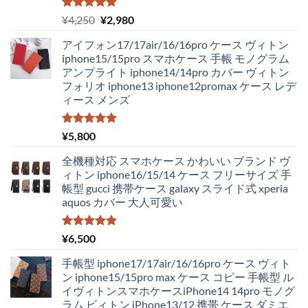
5段階中
元
現
¥
4,250
¥
2,980
5.00
の評価
の
在
アイフォン17/17air/16/16pro ケース ヴィトン
価
の
iphone15/15pro スマホケース 手帳 モノグラム
格
価
アンプライト iphone14/14pro カバー ヴィトン
は
格
フォリオ iphone13 iphone12promax ケース レデ
¥4,250
は
ィース メンズ
で
¥2,980
し
で
た。
す。
5段階中
¥
5,800
5.00
の評価
全機種対応 スマホケース かわいい ブランド ヴ
ィトン iphone16/15/14 ケース フリーサイズ 手
帳型 gucci 携帯ケース galaxy スライド式 xperia
aquos カバー 大人可愛い
5段階中
¥
6,500
5.00
の評価
手帳型 iphone17/17air/16/16pro ケース ヴィト
ン iphone15/15pro max ケース コピー 手帳型 ル
イヴィトンスマホケースiPhone14 14pro モノグ
ラム ビィトン iPhone13/12 携帯 ケース ダミエ