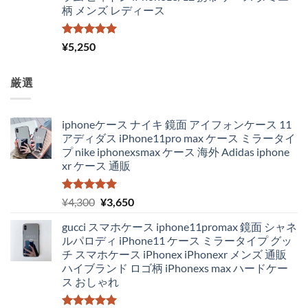
柄 メンズ レディース
5段階中
¥
5,250
5.00
の評価
厳選
iphoneケース ナイキ 鏡面 アイフォンケース 11
アディダス iPhone11pro max ケース ミラータイ
プ nike iphonexsmax ケース 海外 Adidas iphone
xr ケース 通販
5段階中
元
現
¥
4,300
¥
3,650
5.00
の評価
の
在
gucci スマホケース iphone11promax 鏡面 シャネ
価
の
ルパロディ iPhone11 ケース ミラータイプ グッ
格
価
チ スマホケース iPhonex iPhonexr メンズ 通販
は
格
ハイブランド ロゴ柄 iPhonexs max ハードケー
¥4,300
は
ス おしゃれ
で
¥3,650
し
で