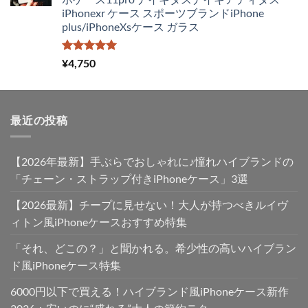
は
格
iPhonexr ケース スポーツブランドiPhone
¥4,250
は
plus/iPhoneXsケース ガラス
で
¥2,980
し
で
た。
す。
5段階中
¥
4,750
5.00
の評価
最近の投稿
【2026年最新】手ぶらでおしゃれに♪憧れハイブランドの
「チェーン・ストラップ付きiPhoneケース」3選
【2026最新】チープに見せない！大人が持つべきルイヴ
ィトン風iPhoneケースおすすめ特集
「それ、どこの？」と聞かれる。希少性の高いハイブラン
ド風iPhoneケース特集
6000円以下で買える！ハイブランド風iPhoneケース新作