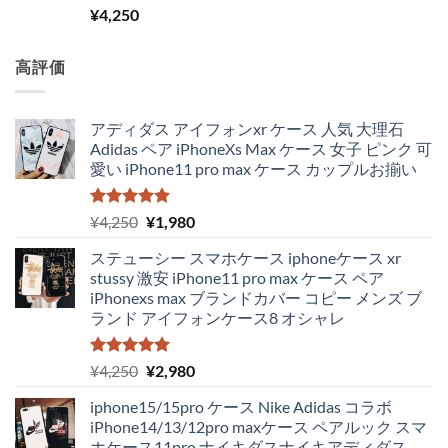
た。
す。
5段階中
¥
4,250
5.00
の評価
高評価
アディダス アイフォンxr ケース 人気 大理石
Adidas ペア iPhoneXs Max ケース 女子 ピンク 可
愛い iPhone11 pro max ケース カップルお揃い
5段階中
元
現
¥
4,250
¥
1,980
5.00
の評価
の
在
ステューシー スマホケース iphoneケース xr
価
の
stussy 激安 iPhone11 pro max ケース ペア
格
価
iPhonexs max ブランドカバー コピー メンズ ブ
は
格
ランド アイフォンケース8 オシャレ
¥4,250
は
で
¥1,980
し
で
5段階中
元
現
¥
4,250
¥
2,980
5.00
の評価
た。
す。
の
在
iphone15/15pro ケース Nike Adidas コラボ
価
の
iPhone14/13/12pro maxケース ペアルック スマ
格
価
ホケース11pro ナイキダスナイキアディダス