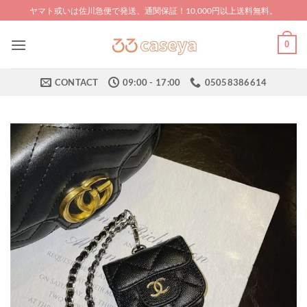
Skip
ヤマト或いは佐川急便で発送、通関保証！10,000円以上送料無料。
to
content
0
CONTACT
09:00 - 17:00
05058386614