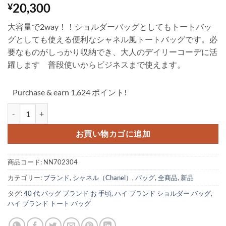
20,300
¥
大容量で2way！！ショルダーバッグとしてもトートバッ
グとしても使える便利なシャネル風トートバッグです。必
要なものがしっかり収納でき、大人のデイリーコーデに活
躍します 普段使いからビジネスまで使えます。
Purchase & earn 1,624 ポイント!
シャネル トート バッグ a4 ビジネス バッグ レディース トート ショル
お買い物カゴに追加
商品コード:
NN702304
カテゴリー:
ブランド
,
シャネル（Chanel）
,
バッグ
,
全商品
,
新品
タグ:
40 代 バッグ ブランド お 手頃
,
ハイ ブランド ショルダー バッグ
,
ハイ ブランド トート バッグ