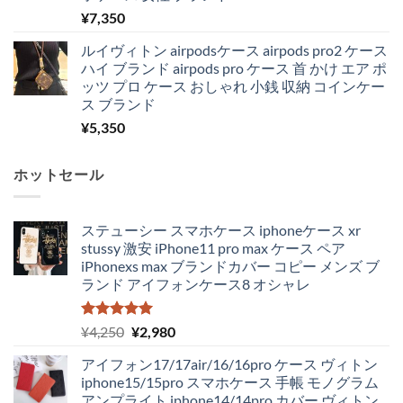
¥
7,350
ルイヴィトン airpodsケース airpods pro2 ケース
ハイ ブランド airpods pro ケース 首 かけ エア ポ
ッツ プロ ケース おしゃれ 小銭 収納 コインケー
ス ブランド
¥
5,350
ホットセール
ステューシー スマホケース iphoneケース xr
stussy 激安 iPhone11 pro max ケース ペア
iPhonexs max ブランドカバー コピー メンズ ブ
ランド アイフォンケース8 オシャレ
5段階中
元
現
¥
4,250
¥
2,980
5.00
の評価
の
在
アイフォン17/17air/16/16pro ケース ヴィトン
価
の
iphone15/15pro スマホケース 手帳 モノグラム
格
価
アンプライト iphone14/14pro カバー ヴィトン