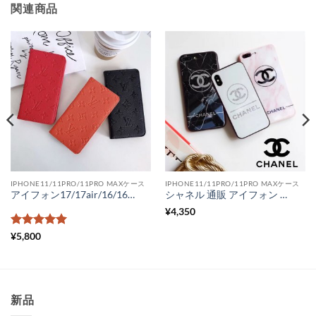
関連商品
IPHONE11/11PRO/11PRO MAXケース
IPHONE11/11PRO/11PRO MAXケース
アイフォン17/17air/16/16pro ケース ヴィトン iphone15/15pro スマホケース 手帳 モノグラムアンプライト iphone14/14pro カバー ヴィトン フォリオ iphone13 iphone12promax ケース レディース メンズ
シャネル 通販 アイフォン ケースメンズ ラメのロゴ chanel アイフォン カバー 11 pro max ブランド スマホケース iPhonexr xs max ガラス 安い
¥
4,350
5段階中
5
の
¥
5,800
評価
新品