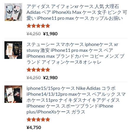
アディダス アイフォンxr ケース 人気 大理石
Adidas ペア iPhoneXs Max ケース 女子 ピンク 可
愛い iPhone11 pro max ケース カップルお揃い
5段階中
元
現
¥
4,250
¥
1,980
5.00
の評価
の
在
ステューシー スマホケース iphoneケース xr
価
の
stussy 激安 iPhone11 pro max ケース ペア
格
価
iPhonexs max ブランドカバー コピー メンズ ブ
は
格
ランド アイフォンケース8 オシャレ
¥4,250
は
で
¥1,980
し
で
5段階中
元
現
¥
4,250
¥
2,980
5.00
の評価
た。
す。
の
在
iphone15/15pro ケース Nike Adidas コラボ
価
の
iPhone14/13/12pro maxケース ペアルック スマ
格
価
ホケース11pro ナイキダスナイキアディダス
は
格
iPhonexr ケース スポーツブランドiPhone
¥4,250
は
plus/iPhoneXsケース ガラス
で
¥2,980
し
で
た。
す。
5段階中
¥
4,750
5.00
の評価