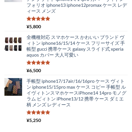
は
格
フォリオ iphone13 iphone12promax ケース レデ
¥4,250
は
ィース メンズ
で
¥2,980
し
で
た。
す。
5段階中
¥
5,800
5.00
の評価
全機種対応 スマホケース かわいい ブランド ヴ
ィトン iphone16/15/14 ケース フリーサイズ 手
帳型 gucci 携帯ケース galaxy スライド式 xperia
aquos カバー 大人可愛い
5段階中
¥
6,500
5.00
の評価
手帳型 iphone17/17air/16/16pro ケース ヴィト
ン iphone15/15pro max ケース コピー 手帳型 ル
イヴィトンスマホケースiPhone14 14pro モノグ
ラム ビィトン iPhone13/12 携帯 ケース ダミエ
柄 メンズ レディース
5段階中
¥
5,250
5.00
の評価