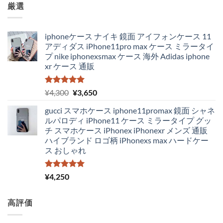
厳選
iphoneケース ナイキ 鏡面 アイフォンケース 11
アディダス iPhone11pro max ケース ミラータイ
プ nike iphonexsmax ケース 海外 Adidas iphone
xr ケース 通販
5段階中
元
現
¥
4,300
¥
3,650
5.00
の評価
の
在
gucci スマホケース iphone11promax 鏡面 シャネ
価
の
ルパロディ iPhone11 ケース ミラータイプ グッ
格
価
チ スマホケース iPhonex iPhonexr メンズ 通販
は
格
ハイブランド ロゴ柄 iPhonexs max ハードケー
¥4,300
は
ス おしゃれ
で
¥3,650
し
で
た。
す。
5段階中
¥
4,250
5.00
の評価
高評価