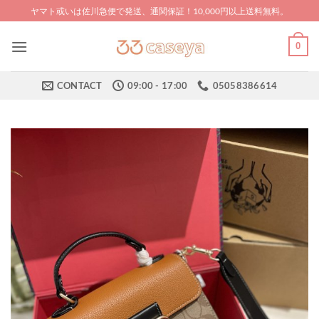
Skip
ヤマト或いは佐川急便で発送、通関保証！10,000円以上送料無料。
to
content
0
CONTACT
09:00 - 17:00
05058386614