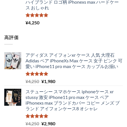
ハイブランド ロゴ柄 iPhonexs max ハードケー
¥4,300
は
ス おしゃれ
で
¥3,650
し
で
た。
す。
5段階中
¥
4,250
5.00
の評価
高評価
アディダス アイフォンxr ケース 人気 大理石
Adidas ペア iPhoneXs Max ケース 女子 ピンク 可
愛い iPhone11 pro max ケース カップルお揃い
5段階中
元
現
¥
4,250
¥
1,980
5.00
の評価
の
在
ステューシー スマホケース iphoneケース xr
価
の
stussy 激安 iPhone11 pro max ケース ペア
格
価
iPhonexs max ブランドカバー コピー メンズ ブ
は
格
ランド アイフォンケース8 オシャレ
¥4,250
は
で
¥1,980
し
で
5段階中
元
現
¥
4,250
¥
2,980