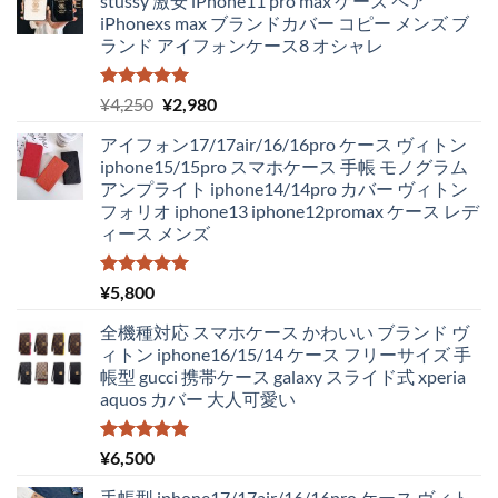
stussy 激安 iPhone11 pro max ケース ペア
iPhonexs max ブランドカバー コピー メンズ ブ
ランド アイフォンケース8 オシャレ
5段階中
元
現
¥
4,250
¥
2,980
5.00
の評価
の
在
アイフォン17/17air/16/16pro ケース ヴィトン
価
の
iphone15/15pro スマホケース 手帳 モノグラム
格
価
アンプライト iphone14/14pro カバー ヴィトン
は
格
フォリオ iphone13 iphone12promax ケース レデ
¥4,250
は
ィース メンズ
で
¥2,980
し
で
た。
す。
5段階中
¥
5,800
5.00
の評価
全機種対応 スマホケース かわいい ブランド ヴ
ィトン iphone16/15/14 ケース フリーサイズ 手
帳型 gucci 携帯ケース galaxy スライド式 xperia
aquos カバー 大人可愛い
5段階中
¥
6,500
5.00
の評価
手帳型 iphone17/17air/16/16pro ケース ヴィト