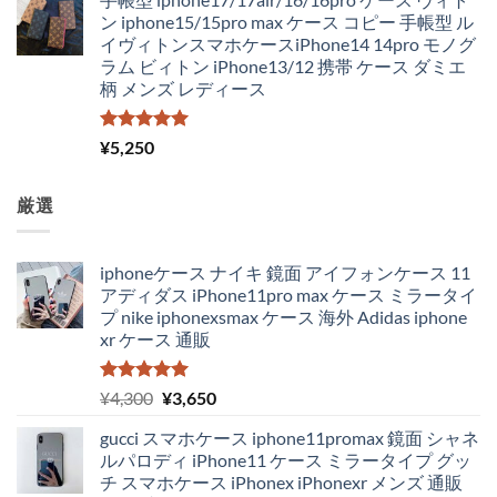
ン iphone15/15pro max ケース コピー 手帳型 ル
イヴィトンスマホケースiPhone14 14pro モノグ
ラム ビィトン iPhone13/12 携帯 ケース ダミエ
柄 メンズ レディース
5段階中
¥
5,250
5.00
の評価
厳選
iphoneケース ナイキ 鏡面 アイフォンケース 11
アディダス iPhone11pro max ケース ミラータイ
プ nike iphonexsmax ケース 海外 Adidas iphone
xr ケース 通販
5段階中
元
現
¥
4,300
¥
3,650
5.00
の評価
の
在
gucci スマホケース iphone11promax 鏡面 シャネ
価
の
ルパロディ iPhone11 ケース ミラータイプ グッ
格
価
チ スマホケース iPhonex iPhonexr メンズ 通販
は
格