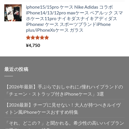
5.00
の評価
た。
す。
の
在
iphone15/15pro ケース Nike Adidas コラボ
価
の
iPhone14/13/12pro maxケース ペアルック スマ
格
価
ホケース11pro ナイキダスナイキアディダス
は
格
iPhonexr ケース スポーツブランドiPhone
¥4,250
は
plus/iPhoneXsケース ガラス
で
¥2,980
し
で
た。
す。
5段階中
¥
4,750
5.00
の評価
最近の投稿
【2026年最新】手ぶらでおしゃれに♪憧れハイブランドの
「チェーン・ストラップ付きiPhoneケース」3選
【2026最新】チープに見せない！大人が持つべきルイヴ
ィトン風iPhoneケースおすすめ特集
「それ、どこの？」と聞かれる。希少性の高いハイブラン