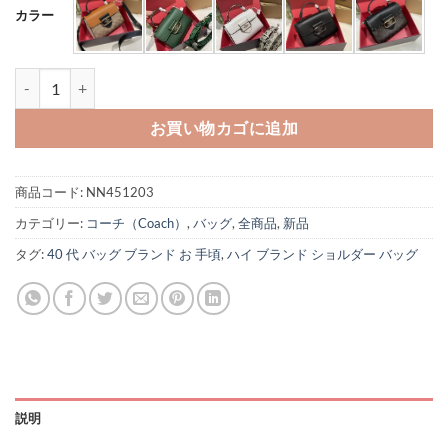
カラー
コーチ モーガン ハンドル サッチェル coach ショルダー バッグ 2way
お買い物カゴに追加
商品コード:
NN451203
カテゴリー:
コーチ（Coach）
,
バッグ
,
全商品
,
新品
タグ:
40 代 バッグ ブランド お 手頃
,
ハイ ブランド ショルダー バッグ
説明