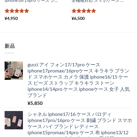
iphone16/15pro ケース シャネル パロディ iphone14 ケース chanelスマホケース14promax ブランドロゴ iphone カバー シャネル携帯ケース iphone13pro カメリア かわいい
全機種対応 スマホケース かわいい ブランド ヴィトン iphone16/15/14 ケース フリーサイズ 手帳型 gucci 携帯ケース galaxy スライド式 xperia aquos カバー 大人可愛い
5段階中
5
の
5段階中
5
の
¥
4,950
¥
6,500
評価
評価
新品
gucci アイ フォン17/17pro ケース
iphone17promax/16proケース キラキラ ブラン
ド スマホケース カメラ 保護 iphone16/15 ケー
ス ビーズ ストラップ キラキラ ストーン
iphone14/14pro ケース iphoneケース 女子 人気
ブランド
¥
5,850
シャネル iphone17/16 ケース パロディ
iphone17pro/16pro ケース 刺繍 ブランド スマホ
ケース ハイ ブランド レディース
iphone15promax/14pro ケース 布 iphone13/12