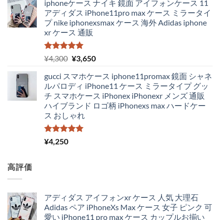
iphoneケース ナイキ 鏡面 アイフォンケース 11
アディダス iPhone11pro max ケース ミラータイ
プ nike iphonexsmax ケース 海外 Adidas iphone
xr ケース 通販
5段階中
元
現
¥
4,300
¥
3,650
5.00
の評価
の
在
gucci スマホケース iphone11promax 鏡面 シャネ
価
の
ルパロディ iPhone11 ケース ミラータイプ グッ
格
価
チ スマホケース iPhonex iPhonexr メンズ 通販
は
格
ハイブランド ロゴ柄 iPhonexs max ハードケー
¥4,300
は
ス おしゃれ
で
¥3,650
し
で
た。
す。
5段階中
¥
4,250
5.00
の評価
高評価
アディダス アイフォンxr ケース 人気 大理石
Adidas ペア iPhoneXs Max ケース 女子 ピンク 可
愛い iPhone11 pro max ケース カップルお揃い