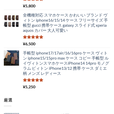
た。
す。
5段階中
¥
5,800
5.00
の評価
全機種対応 スマホケース かわいい ブランド ヴ
ィトン iphone16/15/14 ケース フリーサイズ 手
帳型 gucci 携帯ケース galaxy スライド式 xperia
aquos カバー 大人可愛い
5段階中
¥
6,500
5.00
の評価
手帳型 iphone17/17air/16/16pro ケース ヴィト
ン iphone15/15pro max ケース コピー 手帳型 ル
イヴィトンスマホケースiPhone14 14pro モノグ
ラム ビィトン iPhone13/12 携帯 ケース ダミエ
柄 メンズ レディース
5段階中
¥
5,250
5.00
の評価
厳選