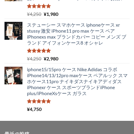
5段階中
元
現
¥
4,250
¥
1,980
5.00
の評価
の
在
ステューシー スマホケース iphoneケース xr
価
の
stussy 激安 iPhone11 pro max ケース ペア
格
価
iPhonexs max ブランドカバー コピー メンズ ブ
は
格
ランド アイフォンケース8 オシャレ
¥4,250
は
で
¥1,980
し
で
5段階中
元
現
¥
4,250
¥
2,980
5.00
の評価
た。
す。
の
在
iphone15/15pro ケース Nike Adidas コラボ
価
の
iPhone14/13/12pro maxケース ペアルック スマ
格
価
ホケース11pro ナイキダスナイキアディダス
は
格
iPhonexr ケース スポーツブランドiPhone
¥4,250
は
plus/iPhoneXsケース ガラス
で
¥2,980
し
で
た。
す。
5段階中
¥
4,750
5.00
の評価
最近の投稿