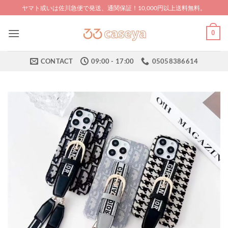
Skip
ヤマト或いは佐川急便で発送、通関保証！10,000円以上送料無料。
to
content
0
CONTACT
09:00 - 17:00
05058386614