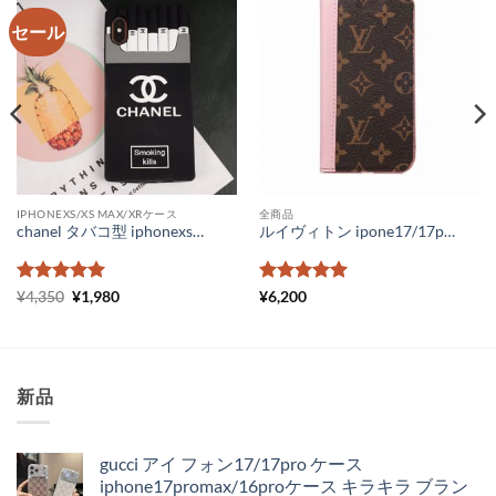
セール
IPHONEXS/XS MAX/XRケース
全商品
chanel タバコ型 iphonexsmaxケース ピンク シャネル パロディ iphonexs ケース シリコン 芸能人 アイフォンケース8プラス chanel スマホケース iphone7plus 人気
ルイヴィトン ipone17/17promax ケース 手帳型 iphone16/16pro/15/15proケース ヴィトン 風 iphone14pro/14pro max ケース 手帳型 ブランド ルイ ヴィトン iphone13 ケース コピー iPhone13promaxケース モノグラム ダミエ
5段階中
元
5
の
現
5段階中
5
の
¥
4,350
¥
1,980
¥
6,200
の
在
評価
評価
価
の
格
価
は
格
¥4,350
は
で
¥1,980
新品
し
で
た。
す。
gucci アイ フォン17/17pro ケース
iphone17promax/16proケース キラキラ ブラン