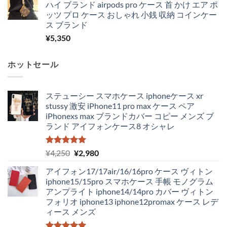
ハイ ブランド airpods pro ケース 首 かけ エア ポ
ッツ プロ ケース おしゃれ 小銭 収納 コインケー
ス ブランド
¥
5,350
ホットセール
ステューシー スマホケース iphoneケース xr
stussy 激安 iPhone11 pro max ケース ペア
iPhonexs max ブランドカバー コピー メンズ ブ
ランド アイフォンケース8 オシャレ
5段階中
元
現
¥
4,250
¥
2,980
5.00
の評価
の
在
アイフォン17/17air/16/16pro ケース ヴィトン
価
の
iphone15/15pro スマホケース 手帳 モノグラム
格
価
アンプライト iphone14/14pro カバー ヴィトン
は
格
フォリオ iphone13 iphone12promax ケース レデ
¥4,250
は
ィース メンズ
で
¥2,980
し
で