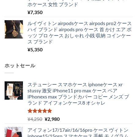
ホケース 女性 ブランド
¥
7,350
ルイヴィトン airpodsケース airpods pro2 ケース
ハイ ブランド airpods pro ケース 首 かけ エア ポ
ッツ プロ ケース おしゃれ 小銭 収納 コインケー
ス ブランド
¥
5,350
ホットセール
ステューシー スマホケース iphoneケース xr
stussy 激安 iPhone11 pro max ケース ペア
iPhonexs max ブランドカバー コピー メンズ ブ
ランド アイフォンケース8 オシャレ
5段階中
元
現
¥
4,250
¥
2,980
5.00
の評価
の
在
アイフォン17/17air/16/16pro ケース ヴィトン
価
の
iphone15/15pro スマホケース 手帳 モノグラム