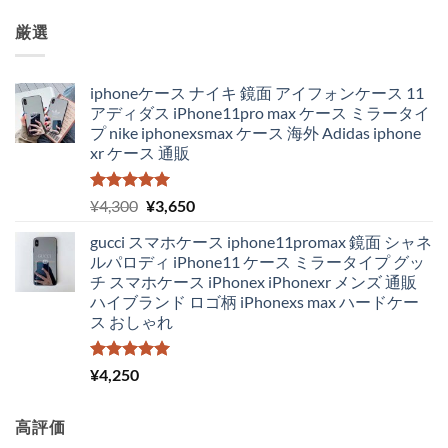
厳選
iphoneケース ナイキ 鏡面 アイフォンケース 11
アディダス iPhone11pro max ケース ミラータイ
プ nike iphonexsmax ケース 海外 Adidas iphone
xr ケース 通販
5段階中
元
現
¥
4,300
¥
3,650
5.00
の評価
の
在
gucci スマホケース iphone11promax 鏡面 シャネ
価
の
ルパロディ iPhone11 ケース ミラータイプ グッ
格
価
チ スマホケース iPhonex iPhonexr メンズ 通販
は
格
ハイブランド ロゴ柄 iPhonexs max ハードケー
¥4,300
は
ス おしゃれ
で
¥3,650
し
で
た。
す。
5段階中
¥
4,250
5.00
の評価
高評価