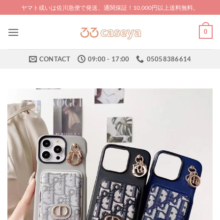
Skip
ヤマト或いは佐川急便で発送、通関保証！10,000円以上送料無料。
to
content
0
CONTACT
09:00 - 17:00
05058386614