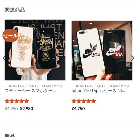
関連商品
セール
IPHONE11/11PRO/11PRO MAXケース
IPHONE11/11PRO/11PRO MAXケース
ステューシー スマホケース iphoneケース xr stussy 激安 iPhone11 pro max ケース ペア iPhonexs max ブランドカバー コピー メンズ ブランド アイフォンケース8 オシャレ
iphone15/15pro ケース Nike Adidas コラボ iPhone14/13/12pro maxケース ペアルック スマホケース11pro ナイキダスナイキアディダスiPhonexr ケース スポーツブランドiPhone plus/iPhoneXsケース ガラス
5段階中
元
5
の
現
5段階中
5
の
¥
4,250
¥
2,980
¥
4,750
の
在
評価
評価
価
の
格
価
は
格
¥4,250
は
で
¥2,980
新品
し
で