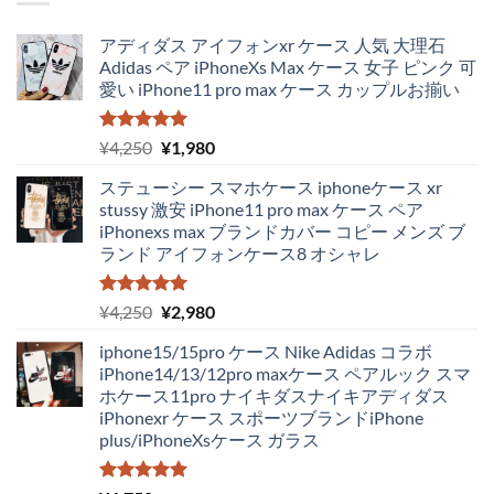
アディダス アイフォンxr ケース 人気 大理石
Adidas ペア iPhoneXs Max ケース 女子 ピンク 可
愛い iPhone11 pro max ケース カップルお揃い
5段階中
元
現
¥
4,250
¥
1,980
5.00
の評価
の
在
ステューシー スマホケース iphoneケース xr
価
の
stussy 激安 iPhone11 pro max ケース ペア
格
価
iPhonexs max ブランドカバー コピー メンズ ブ
は
格
ランド アイフォンケース8 オシャレ
¥4,250
は
で
¥1,980
し
で
5段階中
元
現
¥
4,250
¥
2,980
5.00
の評価
た。
す。
の
在
iphone15/15pro ケース Nike Adidas コラボ
価
の
iPhone14/13/12pro maxケース ペアルック スマ
格
価
ホケース11pro ナイキダスナイキアディダス
は
格
iPhonexr ケース スポーツブランドiPhone
¥4,250
は
plus/iPhoneXsケース ガラス
で
¥2,980
し
で