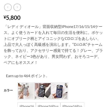
5,800
¥
「レディ ディオール」背面収納型iPhone17/16/15/14ケー
ス。よく使うカードを入れて毎日の生活を便利に。ポケッ
トにオブリーク柄とアイコニックなCDロゴをあしらい、
上品で大人っぽく高級感を演出します。“D.I.O.R.”チャーム
を飾っており、アクセサリー感覚で持てる！グレー、ブラ
ック、ネイビー3色があり、男女問わず、おそろコーデ、
ペアにもオススメ！
Earn up to 464 ポイント.
カラー
iPhone16
iPhone16Plus
iPhone16Pro