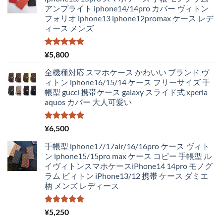
格
価
アンプライト iphone14/14pro カバー ヴィトン
は
格
フォリオ iphone13 iphone12promax ケース レデ
¥4,250
は
ィース メンズ
で
¥2,980
し
で
た。
す。
5段階中
¥
5,800
5.00
の評価
全機種対応 スマホケース かわいい ブランド ヴ
ィトン iphone16/15/14 ケース フリーサイズ 手
帳型 gucci 携帯ケース galaxy スライド式 xperia
aquos カバー 大人可愛い
5段階中
¥
6,500
5.00
の評価
手帳型 iphone17/17air/16/16pro ケース ヴィト
ン iphone15/15pro max ケース コピー 手帳型 ル
イヴィトンスマホケースiPhone14 14pro モノグ
ラム ビィトン iPhone13/12 携帯 ケース ダミエ
柄 メンズ レディース
5段階中
¥
5,250
5.00
の評価