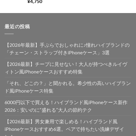
た。
す。
5段階中
¥
4,750
5.00
の評価
最近の投稿
【2026年最新】手ぶらでおしゃれに♪憧れハイブランドの
「チェーン・ストラップ付きiPhoneケース」3選
【2026最新】チープに見せない！大人が持つべきルイヴ
ィトン風iPhoneケースおすすめ特集
「それ、どこの？」と聞かれる。希少性の高いハイブラン
ド風iPhoneケース特集
6000円以下で買える！ハイブランド風iPhoneケース新作
2026：安いのに“盛れる”大人の節約テク
【2026最新】男女兼用で楽しめる！ハイブランド風
iPhoneケースおすすめ6選。ペアで持ちたい洗練デザイ