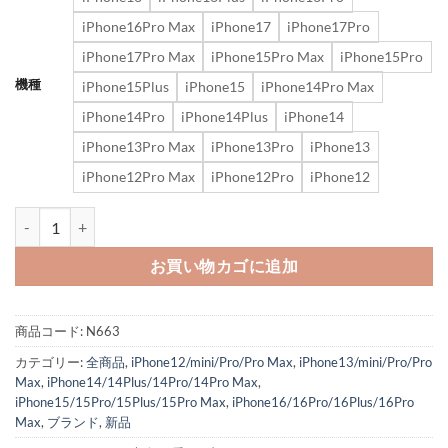
iPhone16Pro Max
iPhone17
iPhone17Pro
iPhone17Pro Max
iPhone15Pro Max
iPhone15Pro
機種
iPhone15Plus
iPhone15
iPhone14Pro Max
iPhone14Pro
iPhone14Plus
iPhone14
iPhone13Pro Max
iPhone13Pro
iPhone13
iPhone12Pro Max
iPhone12Pro
iPhone12
iphone17/17pro ケース カート収納 dior風 iphone16pro/16p
お買い物カゴに追加
商品コード:
N663
カテゴリー:
全商品
,
iPhone12/mini/Pro/Pro Max
,
iPhone13/mini/Pro/Pro
Max
,
iPhone14/14Plus/14Pro/14Pro Max
,
iPhone15/15Pro/15Plus/15Pro Max
,
iPhone16/16Pro/16Plus/16Pro
Max
,
ブランド
,
新品