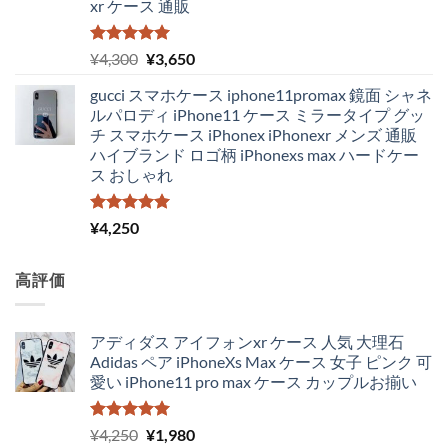
xr ケース 通販
5段階中
元
現
¥
4,300
¥
3,650
5.00
の評価
の
在
gucci スマホケース iphone11promax 鏡面 シャネ
価
の
ルパロディ iPhone11 ケース ミラータイプ グッ
格
価
チ スマホケース iPhonex iPhonexr メンズ 通販
は
格
ハイブランド ロゴ柄 iPhonexs max ハードケー
¥4,300
は
ス おしゃれ
で
¥3,650
し
で
た。
す。
5段階中
¥
4,250
5.00
の評価
高評価
アディダス アイフォンxr ケース 人気 大理石
Adidas ペア iPhoneXs Max ケース 女子 ピンク 可
愛い iPhone11 pro max ケース カップルお揃い
5段階中
元
現
¥
4,250
¥
1,980
5.00
の評価