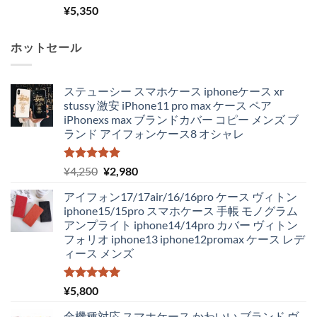
¥
5,350
ホットセール
ステューシー スマホケース iphoneケース xr
stussy 激安 iPhone11 pro max ケース ペア
iPhonexs max ブランドカバー コピー メンズ ブ
ランド アイフォンケース8 オシャレ
5段階中
元
現
¥
4,250
¥
2,980
5.00
の評価
の
在
アイフォン17/17air/16/16pro ケース ヴィトン
価
の
iphone15/15pro スマホケース 手帳 モノグラム
格
価
アンプライト iphone14/14pro カバー ヴィトン
は
格
フォリオ iphone13 iphone12promax ケース レデ
¥4,250
は
ィース メンズ
で
¥2,980
し
で
た。
す。
5段階中
¥
5,800
5.00
の評価
全機種対応 スマホケース かわいい ブランド ヴ