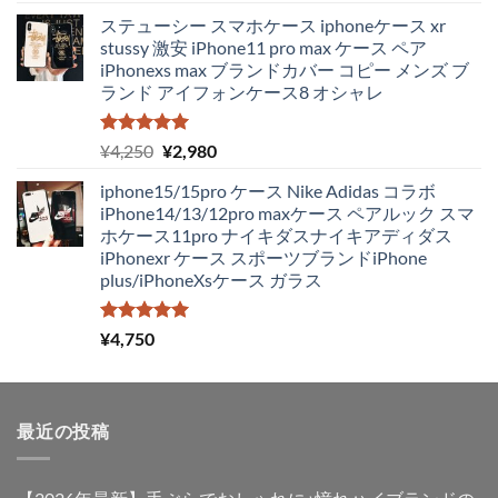
の
在
ステューシー スマホケース iphoneケース xr
価
の
stussy 激安 iPhone11 pro max ケース ペア
格
価
iPhonexs max ブランドカバー コピー メンズ ブ
は
格
ランド アイフォンケース8 オシャレ
¥4,250
は
で
¥1,980
し
で
5段階中
元
現
¥
4,250
¥
2,980
5.00
の評価
た。
す。
の
在
iphone15/15pro ケース Nike Adidas コラボ
価
の
iPhone14/13/12pro maxケース ペアルック スマ
格
価
ホケース11pro ナイキダスナイキアディダス
は
格
iPhonexr ケース スポーツブランドiPhone
¥4,250
は
plus/iPhoneXsケース ガラス
で
¥2,980
し
で
た。
す。
5段階中
¥
4,750
5.00
の評価
最近の投稿