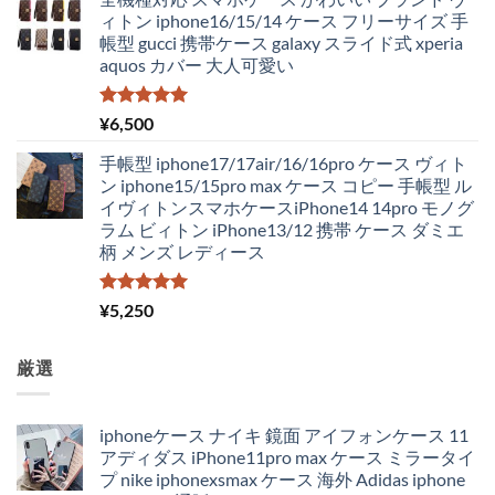
ィトン iphone16/15/14 ケース フリーサイズ 手
帳型 gucci 携帯ケース galaxy スライド式 xperia
aquos カバー 大人可愛い
5段階中
¥
6,500
5.00
の評価
手帳型 iphone17/17air/16/16pro ケース ヴィト
ン iphone15/15pro max ケース コピー 手帳型 ル
イヴィトンスマホケースiPhone14 14pro モノグ
ラム ビィトン iPhone13/12 携帯 ケース ダミエ
柄 メンズ レディース
5段階中
¥
5,250
5.00
の評価
厳選
iphoneケース ナイキ 鏡面 アイフォンケース 11
アディダス iPhone11pro max ケース ミラータイ
プ nike iphonexsmax ケース 海外 Adidas iphone