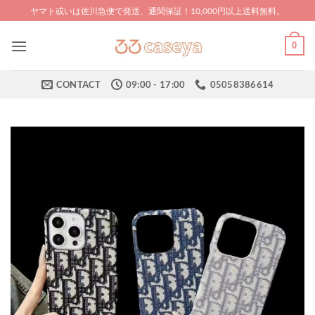
Skip
ヤマト或いは佐川急便で発送、通関保証！10,000円以上送料無料。
to
content
0
CONTACT
09:00 - 17:00
05058386614