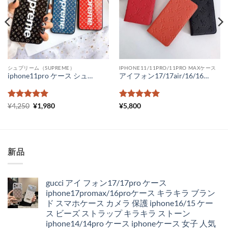
シュプリーム（SUPREME）
IPHONE11/11PRO/11PRO MAXケース
iphone11pro ケース シュプリーム ルイヴィトン iPhone11 ケース メンズ ガラス lv supreme iphone xr ケース ペアルック
アイフォン17/17air/16/16pro ケース ヴィトン iphone15/15pro スマホケース 手帳 モノグラムアンプライト iphone14/14pro カバー ヴィトン フォリオ iphone13 iphone12promax ケース レディース メンズ
5段階中
元
5
の
現
5段階中
5
の
¥
4,250
¥
1,980
¥
5,800
の
在
評価
評価
価
の
格
価
は
格
¥4,250
は
で
¥1,980
新品
し
で
た。
す。
gucci アイ フォン17/17pro ケース
iphone17promax/16proケース キラキラ ブラン
ド スマホケース カメラ 保護 iphone16/15 ケー
ス ビーズ ストラップ キラキラ ストーン
iphone14/14pro ケース iphoneケース 女子 人気