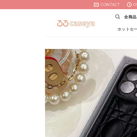
Skip
CONTACT
0
to
全商品
content
ホットセ