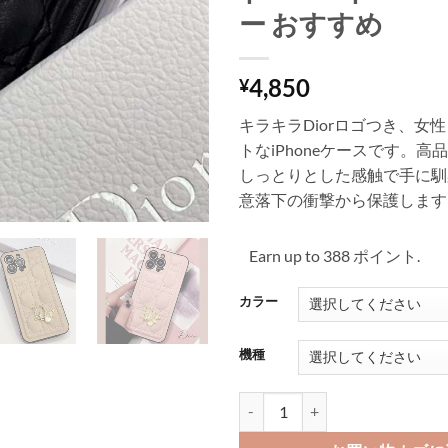
ー おすすめ
4,850
¥
キラキラDiorロゴつき、女
トなiPhoneケースです。高
しっとりとした感触で手に馴
意落下の衝撃から保護します
Earn up to 388 ポイント.
カラー
機種
iphone16/15 携帯 カバー ブラン