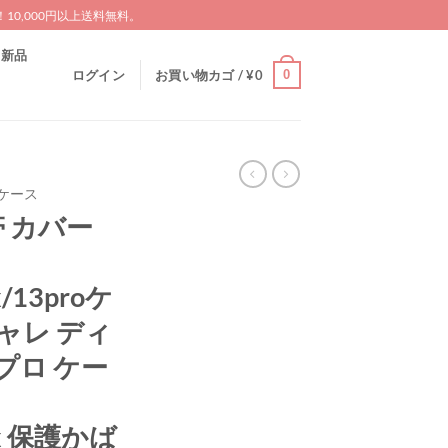
0,000円以上送料無料。
新品
0
ログイン
お買い物カゴ /
¥
0
AXケース
携帯 カバー
x/13proケ
ャレ ディ
4プロ ケー
max 保護かば