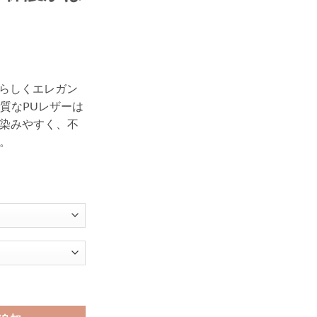
性らしくエレガン
品質なPUレザーは
染みやすく、不
。
ド dior風 iphone15pro max/13proケース お揃い オシャレ ディオール 