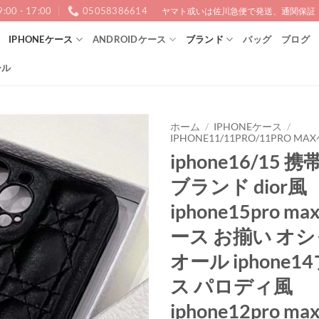
9:00 - 17:00
05058386614
ヤマト或いは佐川急便で発送、通関保証！1
IPHONEケース
ANDROIDケース
ブランド
バッグ
ブログ
ール
ホーム
/
IPHONEケース
/
IPHONE11/11PRO/11PRO M
iphone16/15 
ブランド dior風
iphone15pro ma
ース お揃い オシ
オール iphone1
ス パロディ風
iphone12pro 