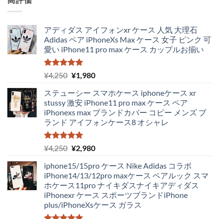
アディダス アイフォンxr ケース 人気 大理石
Adidas ペア iPhoneXs Max ケース 女子 ピンク 可
愛い iPhone11 pro max ケース カップルお揃い
5段階中
元
現
¥
4,250
¥
1,980
5.00
の評価
の
在
ステューシー スマホケース iphoneケース xr
価
の
stussy 激安 iPhone11 pro max ケース ペア
格
価
iPhonexs max ブランドカバー コピー メンズ ブ
は
格
ランド アイフォンケース8 オシャレ
¥4,250
は
で
¥1,980
し
で
5段階中
元
現
¥
4,250
¥
2,980
5.00
の評価
た。
す。
の
在
iphone15/15pro ケース Nike Adidas コラボ
価
の
iPhone14/13/12pro maxケース ペアルック スマ
格
価
ホケース11pro ナイキダスナイキアディダス
は
格
iPhonexr ケース スポーツブランドiPhone
¥4,250
は
plus/iPhoneXsケース ガラス
で
¥2,980