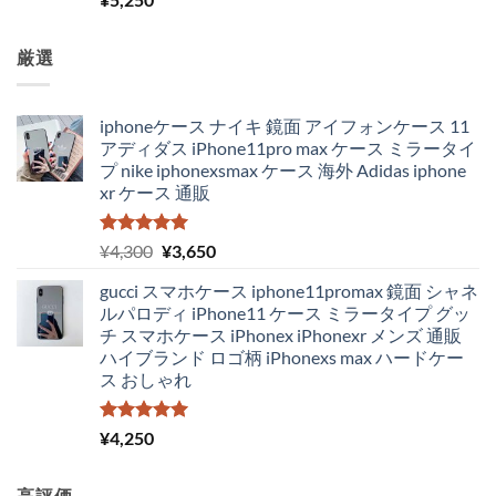
5.00
の評価
厳選
iphoneケース ナイキ 鏡面 アイフォンケース 11
アディダス iPhone11pro max ケース ミラータイ
プ nike iphonexsmax ケース 海外 Adidas iphone
xr ケース 通販
5段階中
元
現
¥
4,300
¥
3,650
5.00
の評価
の
在
gucci スマホケース iphone11promax 鏡面 シャネ
価
の
ルパロディ iPhone11 ケース ミラータイプ グッ
格
価
チ スマホケース iPhonex iPhonexr メンズ 通販
は
格
ハイブランド ロゴ柄 iPhonexs max ハードケー
¥4,300
は
ス おしゃれ
で
¥3,650
し
で
た。
す。
5段階中
¥
4,250
5.00
の評価
高評価