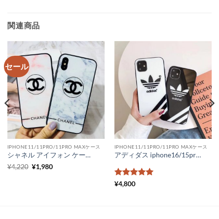
関連商品
セール
IPHONE11/11PRO/11PRO MAXケース
IPHONE11/11PRO/11PRO MAXケース
シャネル アイフォン ケース ブランドコピー iPhonexr iPhone11 pro max ケース 大理石 ペア chanel iphone xs max ケース パロディ 通販 iPhone plus スマホカバー オシャレ
アディダス iphone16/15proケース 人気 adidas iPhone14 スマホケース カップル ネックストラップ iPhone14pro ケース おしゃれギフト スポーツブランド iphone13promax/12pro カバー 対衝撃
元
現
¥
4,220
¥
1,980
の
在
価
の
5段階中
5
の
¥
4,800
格
価
評価
は
格
¥4,220
は
で
¥1,980
し
で
た。
す。