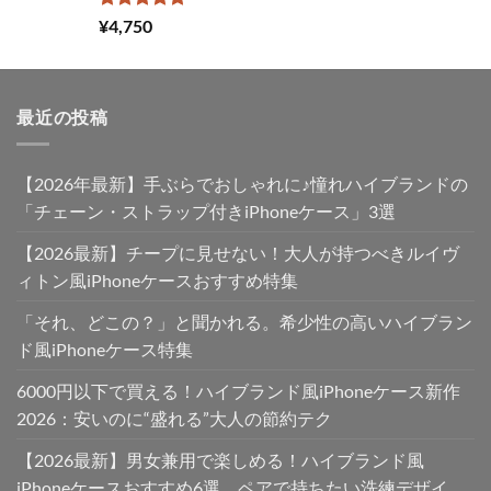
し
で
た。
す。
5段階中
¥
4,750
5.00
の評価
最近の投稿
【2026年最新】手ぶらでおしゃれに♪憧れハイブランドの
「チェーン・ストラップ付きiPhoneケース」3選
【2026最新】チープに見せない！大人が持つべきルイヴ
ィトン風iPhoneケースおすすめ特集
「それ、どこの？」と聞かれる。希少性の高いハイブラン
ド風iPhoneケース特集
6000円以下で買える！ハイブランド風iPhoneケース新作
2026：安いのに“盛れる”大人の節約テク
【2026最新】男女兼用で楽しめる！ハイブランド風
iPhoneケースおすすめ6選。ペアで持ちたい洗練デザイ