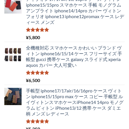
価
の
iphone15/15pro スマホケース 手帳 モノグラム
格
価
アンプライト iphone14/14pro カバー ヴィトン
は
格
フォリオ iphone13 iphone12promax ケース レデ
¥4,250
は
ィース メンズ
で
¥2,980
し
で
た。
す。
5段階中
¥
5,800
5.00
の評価
全機種対応 スマホケース かわいい ブランド ヴ
ィトン iphone16/15/14 ケース フリーサイズ 手
帳型 gucci 携帯ケース galaxy スライド式 xperia
aquos カバー 大人可愛い
5段階中
¥
6,500
5.00
の評価
手帳型 iphone17/17air/16/16pro ケース ヴィト
ン iphone15/15pro max ケース コピー 手帳型 ル
イヴィトンスマホケースiPhone14 14pro モノグ
ラム ビィトン iPhone13/12 携帯 ケース ダミエ
柄 メンズ レディース
5段階中
¥
5,250