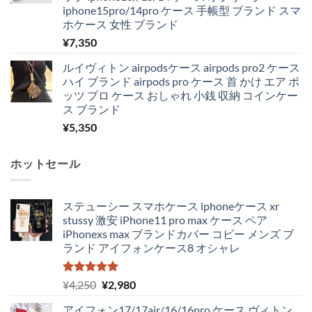
iphone15pro/14pro ケース 手帳型 ブランド スマ
ホケース 女性 ブランド
¥
7,350
ルイヴィトン airpodsケース airpods pro2 ケース
ハイ ブランド airpods pro ケース 首 かけ エア ポ
ッツ プロ ケース おしゃれ 小銭 収納 コインケー
ス ブランド
¥
5,350
ホットセール
ステューシー スマホケース iphoneケース xr
stussy 激安 iPhone11 pro max ケース ペア
iPhonexs max ブランドカバー コピー メンズ ブ
ランド アイフォンケース8 オシャレ
5段階中
元
現
¥
4,250
¥
2,980
5.00
の評価
の
在
アイフォン17/17air/16/16pro ケース ヴィトン