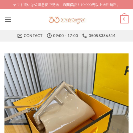
Skip
ヤマト或いは佐川急便で発送、通関保証！10,000円以上送料無料。
to
content
0
CONTACT
09:00 - 17:00
05058386614