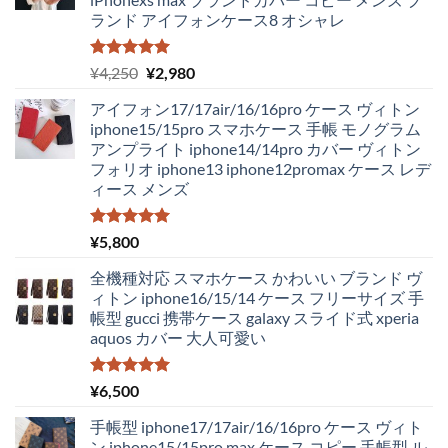
ランド アイフォンケース8 オシャレ
5段階中
元
現
¥
4,250
¥
2,980
5.00
の評価
の
在
アイフォン17/17air/16/16pro ケース ヴィトン
価
の
iphone15/15pro スマホケース 手帳 モノグラム
格
価
アンプライト iphone14/14pro カバー ヴィトン
は
格
フォリオ iphone13 iphone12promax ケース レデ
¥4,250
は
ィース メンズ
で
¥2,980
し
で
た。
す。
5段階中
¥
5,800
5.00
の評価
全機種対応 スマホケース かわいい ブランド ヴ
ィトン iphone16/15/14 ケース フリーサイズ 手
帳型 gucci 携帯ケース galaxy スライド式 xperia
aquos カバー 大人可愛い
5段階中
¥
6,500
5.00
の評価
手帳型 iphone17/17air/16/16pro ケース ヴィト
ン iphone15/15pro max ケース コピー 手帳型 ル