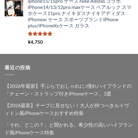
iphone15/15pro ケース Nike Adidas コラボ
価
の
iPhone14/13/12pro maxケース ペアルック スマ
格
価
ホケース11pro ナイキダスナイキアディダス
は
格
iPhonexr ケース スポーツブランドiPhone
¥4,250
は
plus/iPhoneXsケース ガラス
で
¥2,980
し
で
た。
す。
5段階中
¥
4,750
5.00
の評価
最近の投稿
【2026年最新】手ぶらでおしゃれに♪憧れハイブランドの
「チェーン・ストラップ付きiPhoneケース」3選
【2026最新】チープに見せない！大人が持つべきルイヴ
ィトン風iPhoneケースおすすめ特集
「それ、どこの？」と聞かれる。希少性の高いハイブラン
ド風iPhoneケース特集