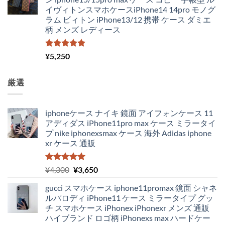
イヴィトンスマホケースiPhone14 14pro モノグ
ラム ビィトン iPhone13/12 携帯 ケース ダミエ
柄 メンズ レディース
5段階中
¥
5,250
5.00
の評価
厳選
iphoneケース ナイキ 鏡面 アイフォンケース 11
アディダス iPhone11pro max ケース ミラータイ
プ nike iphonexsmax ケース 海外 Adidas iphone
xr ケース 通販
5段階中
元
現
¥
4,300
¥
3,650
5.00
の評価
の
在
gucci スマホケース iphone11promax 鏡面 シャネ
価
の
ルパロディ iPhone11 ケース ミラータイプ グッ
格
価
チ スマホケース iPhonex iPhonexr メンズ 通販
は
格
ハイブランド ロゴ柄 iPhonexs max ハードケー
¥4,300
は