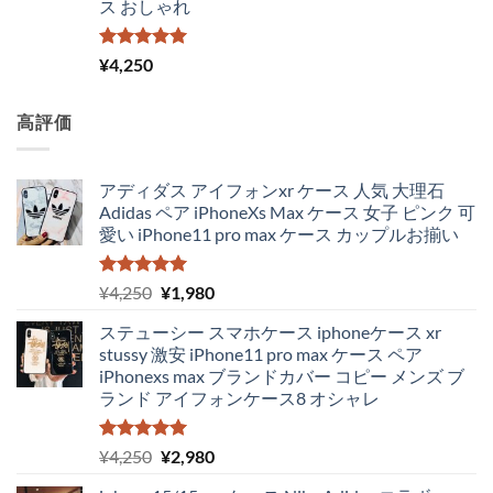
ス おしゃれ
で
¥3,650
し
で
た。
す。
5段階中
¥
4,250
5.00
の評価
高評価
アディダス アイフォンxr ケース 人気 大理石
Adidas ペア iPhoneXs Max ケース 女子 ピンク 可
愛い iPhone11 pro max ケース カップルお揃い
5段階中
元
現
¥
4,250
¥
1,980
5.00
の評価
の
在
ステューシー スマホケース iphoneケース xr
価
の
stussy 激安 iPhone11 pro max ケース ペア
格
価
iPhonexs max ブランドカバー コピー メンズ ブ
は
格
ランド アイフォンケース8 オシャレ
¥4,250
は
で
¥1,980
し
で
5段階中
元
現
¥
4,250
¥
2,980
5.00
の評価
た。
す。
の
在