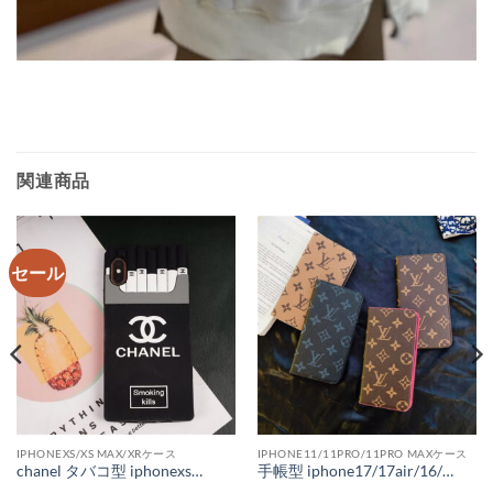
関連商品
セール
IPHONEXS/XS MAX/XRケース
IPHONE11/11PRO/11PRO MAXケース
chanel タバコ型 iphonexsmaxケース ピンク シャネル パロディ iphonexs ケース シリコン 芸能人 アイフォンケース8プラス chanel スマホケース iphone7plus 人気
手帳型 iphone17/17air/16/16pro ケース ヴィトン iphone15/15pro max ケース コピー 手帳型 ルイヴィトンスマホケースiPhone14 14pro モノグラム ビィトン iPhone13/12 携帯 ケース ダミエ柄 メンズ レディース