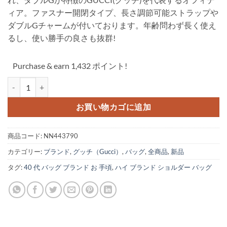
ィア。ファスナー開閉タイプ、長さ調節可能ストラップや
ダブルGチャームが付いております。年齢問わず長く使え
るし、使い勝手の良さも抜群!
Purchase & earn 1,432 ポイント!
グッチ オフィ ディア ショルダー バッグ gucci 鞄 ophidia コピ
お買い物カゴに追加
商品コード:
NN443790
カテゴリー:
ブランド
,
グッチ（Gucci）
,
バッグ
,
全商品
,
新品
タグ:
40 代 バッグ ブランド お 手頃
,
ハイ ブランド ショルダー バッグ