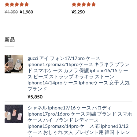
5段階中
元
5
の
現
5段階中
5
の
¥
4,350
¥
1,980
¥
5,250
の
在
評価
評価
価
の
格
価
は
格
¥4,350
は
で
¥1,980
新品
し
で
た。
す。
gucci アイ フォン17/17pro ケース
iphone17promax/16proケース キラキラ ブラン
ド スマホケース カメラ 保護 iphone16/15 ケー
ス ビーズ ストラップ キラキラ ストーン
iphone14/14pro ケース iphoneケース 女子 人気
ブランド
¥
5,850
シャネル iphone17/16 ケース パロディ
iphone17pro/16pro ケース 刺繍 ブランド スマホ
ケース ハイ ブランド レディース
iphone15promax/14pro ケース 布 iphone13/12
ケース おしゃれ 大人 プレゼント用 韓国 トレン