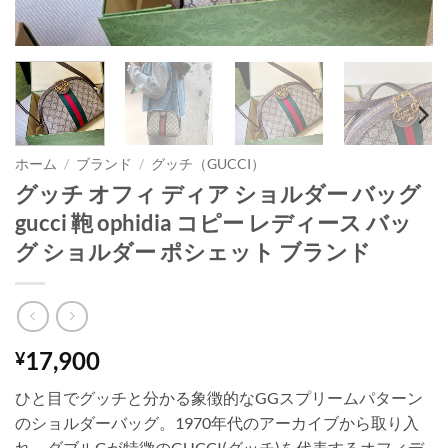
ホーム
/
ブランド
/
グッチ（GUCCI）
グッチ オフィ ディア ショルダー バッグ
gucci 鞄 ophidia コピー レディース バッ
グ ショルダー ポシェット ブランド
17,900
¥
ひと目でグッチと分かる象徴的なGGスプリームパターン
のショルダーバッグ。1970年代のアーカイブから取り入
れ、ダブルGが特徴のGUCCI(グッチ)を代表するオフィデ