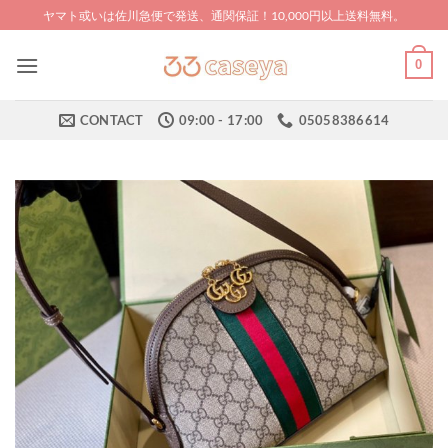
Skip
ヤマト或いは佐川急便で発送、通関保証！10,000円以上送料無料。
to
content
0
CONTACT
09:00 - 17:00
05058386614