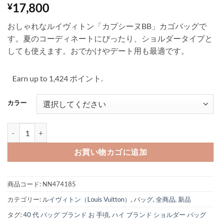
17,800
¥
おしゃれなルイヴィトン「カプシーヌBB」カゴバッグで
す。夏のコーディネートにぴったり、ショルダータイプと
しても使えます。おでかけやデート用も最適です。
Earn up to 1,424 ポイント.
カラー
ルイ ヴィトン カプシーヌ bb かごバッグ 2way ハンドバッグ ヴィ
お買い物カゴに追加
商品コード:
NN474185
カテゴリー:
ルイヴィトン（Louis Vuitton）
,
バッグ
,
全商品
,
新品
タグ:
40 代 バッグ ブランド お 手頃
,
ハイ ブランド ショルダー バッグ