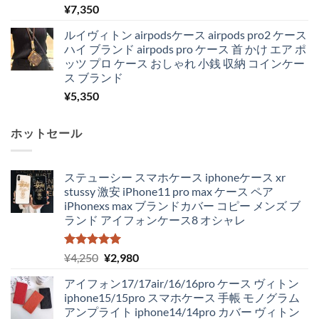
¥
7,350
ルイヴィトン airpodsケース airpods pro2 ケース
ハイ ブランド airpods pro ケース 首 かけ エア ポ
ッツ プロ ケース おしゃれ 小銭 収納 コインケー
ス ブランド
¥
5,350
ホットセール
ステューシー スマホケース iphoneケース xr
stussy 激安 iPhone11 pro max ケース ペア
iPhonexs max ブランドカバー コピー メンズ ブ
ランド アイフォンケース8 オシャレ
5段階中
元
現
¥
4,250
¥
2,980
5.00
の評価
の
在
アイフォン17/17air/16/16pro ケース ヴィトン
価
の
iphone15/15pro スマホケース 手帳 モノグラム
格
価
アンプライト iphone14/14pro カバー ヴィトン
は
格