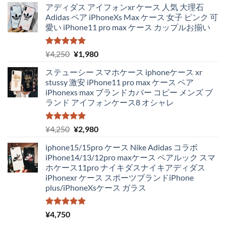
アディダス アイフォンxr ケース 人気 大理石
Adidas ペア iPhoneXs Max ケース 女子 ピンク 可
愛い iPhone11 pro max ケース カップルお揃い
5段階中
元
現
¥
4,250
¥
1,980
5.00
の評価
の
在
ステューシー スマホケース iphoneケース xr
価
の
stussy 激安 iPhone11 pro max ケース ペア
格
価
iPhonexs max ブランドカバー コピー メンズ ブ
は
格
ランド アイフォンケース8 オシャレ
¥4,250
は
で
¥1,980
し
で
5段階中
元
現
¥
4,250
¥
2,980
5.00
の評価
た。
す。
の
在
iphone15/15pro ケース Nike Adidas コラボ
価
の
iPhone14/13/12pro maxケース ペアルック スマ
格
価
ホケース11pro ナイキダスナイキアディダス
は
格
iPhonexr ケース スポーツブランドiPhone
¥4,250
は
plus/iPhoneXsケース ガラス
で
¥2,980
し
で
た。
す。
5段階中
¥
4,750
5.00
の評価