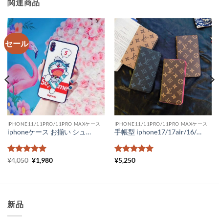
関連商品
セール
IPHONE11/11PRO/11PRO MAXケース
IPHONE11/11PRO/11PRO MAXケース
iphoneケース お揃い シュプリーム iPhone11 pro max ケース ドラえもん かわいい supreme iphonexs max xrケース キラキラ 通販 アイフォン8 8プラスケース ハード
手帳型 iphone17/17air/16/16pro ケース ヴィトン iphone15/15pro max ケース コピー 手帳型 ルイヴィトンスマホケースiPhone14 14pro モノグラム ビィトン iPhone13/12 携帯 ケース ダミエ柄 メンズ レディース
5段階中
元
5
の
現
5段階中
5
の
¥
4,050
¥
1,980
¥
5,250
の
在
評価
評価
価
の
格
価
は
格
¥4,050
は
で
¥1,980
新品
し
で
た。
す。