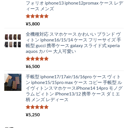
フォリオ iphone13 iphone12promax ケース レデ
¥4,250
は
ィース メンズ
で
¥2,980
し
で
た。
す。
5段階中
¥
5,800
5.00
の評価
全機種対応 スマホケース かわいい ブランド ヴ
ィトン iphone16/15/14 ケース フリーサイズ 手
帳型 gucci 携帯ケース galaxy スライド式 xperia
aquos カバー 大人可愛い
5段階中
¥
6,500
5.00
の評価
手帳型 iphone17/17air/16/16pro ケース ヴィト
ン iphone15/15pro max ケース コピー 手帳型 ル
イヴィトンスマホケースiPhone14 14pro モノグ
ラム ビィトン iPhone13/12 携帯 ケース ダミエ
柄 メンズ レディース
5段階中
¥
5,250
5.00
の評価