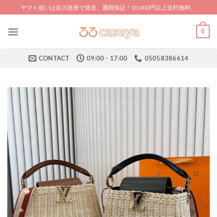
Skip
ヤマト或いは佐川急便で発送、通関保証！10,000円以上送料無料。
to
content
0
CONTACT
09:00 - 17:00
05058386614