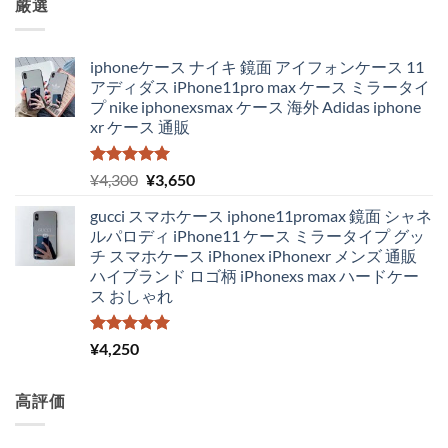
厳選
iphoneケース ナイキ 鏡面 アイフォンケース 11
アディダス iPhone11pro max ケース ミラータイ
プ nike iphonexsmax ケース 海外 Adidas iphone
xr ケース 通販
5段階中
元
現
¥
4,300
¥
3,650
5.00
の評価
の
在
gucci スマホケース iphone11promax 鏡面 シャネ
価
の
ルパロディ iPhone11 ケース ミラータイプ グッ
格
価
チ スマホケース iPhonex iPhonexr メンズ 通販
は
格
ハイブランド ロゴ柄 iPhonexs max ハードケー
¥4,300
は
ス おしゃれ
で
¥3,650
し
で
た。
す。
5段階中
¥
4,250
5.00
の評価
高評価