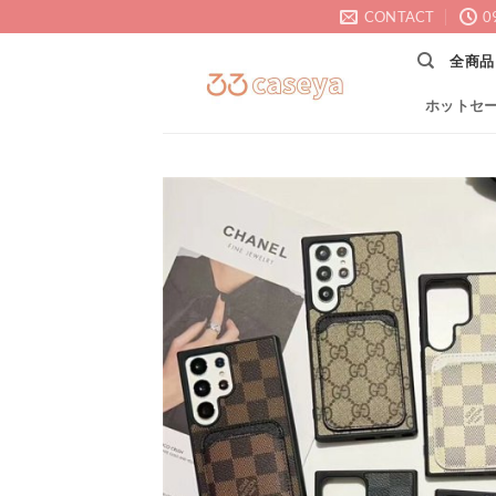
Skip
CONTACT
0
to
全商品
content
ホットセ