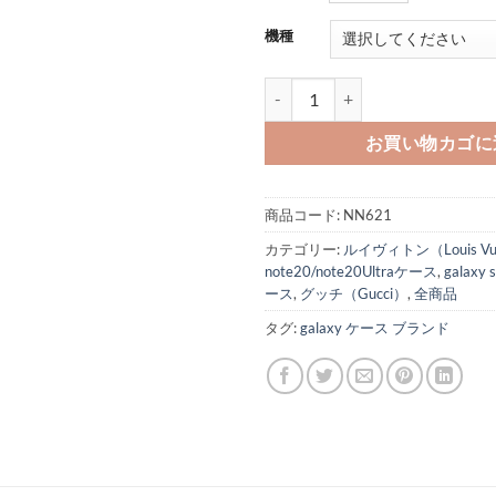
機種
galaxy ヴィトン ケース ギャラクシ
お買い物カゴに
商品コード:
NN621
カテゴリー:
ルイヴィトン（Louis Vui
note20/note20Ultraケース
,
galaxy 
ース
,
グッチ（Gucci）
,
全商品
タグ:
galaxy ケース ブランド