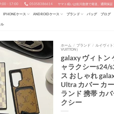
9:00 - 17:00
05058386614
ヤマト或いは佐川急便で発送、通関保証！1
IPHONEケース
ANDROIDケース
ブランド
バッグ
ブログ
ール
ホーム
/
ブランド
/
ルイヴィトン
VUITTON）
galaxy ヴィトン
ャラクシーs24/s
ス おしゃれ galaxy
Ultra カバー 
ランド 携帯 カバ
クシー