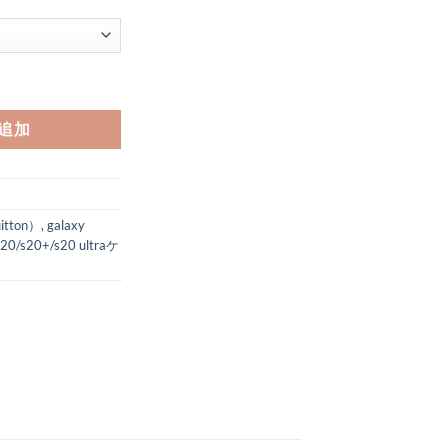
ーs24/s24+ ケース おしゃれ galaxy s22/s23 Ultra カバー カー
追加
tton）
,
galaxy
s20/s20+/s20 ultraケ