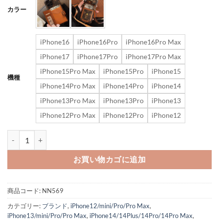
カラー
iPhone16
iPhone16Pro
iPhone16Pro Max
iPhone17
iPhone17Pro
iPhone17Pro Max
iPhone15Pro Max
iPhone15Pro
iPhone15
機種
iPhone14Pro Max
iPhone14Pro
iPhone14
iPhone13Pro Max
iPhone13Pro
iPhone13
iPhone12Pro Max
iPhone12Pro
iPhone12
ルイヴィトン iphone17/17pro/16 スマホ ショルダー iphone15pro
お買い物カゴに追加
商品コード:
NN569
カテゴリー:
ブランド
,
iPhone12/mini/Pro/Pro Max
,
iPhone13/mini/Pro/Pro Max
,
iPhone14/14Plus/14Pro/14Pro Max
,