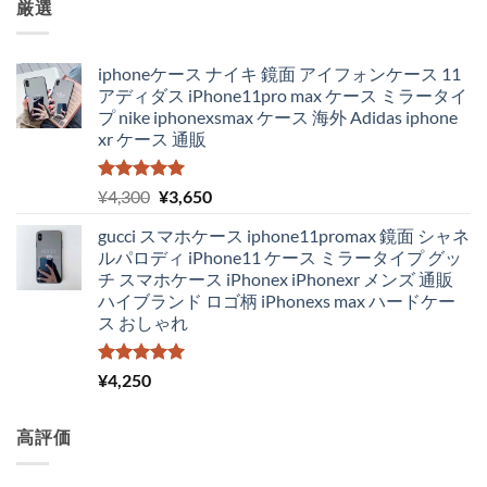
厳選
iphoneケース ナイキ 鏡面 アイフォンケース 11
アディダス iPhone11pro max ケース ミラータイ
プ nike iphonexsmax ケース 海外 Adidas iphone
xr ケース 通販
5段階中
元
現
¥
4,300
¥
3,650
5.00
の評価
の
在
gucci スマホケース iphone11promax 鏡面 シャネ
価
の
ルパロディ iPhone11 ケース ミラータイプ グッ
格
価
チ スマホケース iPhonex iPhonexr メンズ 通販
は
格
ハイブランド ロゴ柄 iPhonexs max ハードケー
¥4,300
は
ス おしゃれ
で
¥3,650
し
で
た。
す。
5段階中
¥
4,250
5.00
の評価
高評価