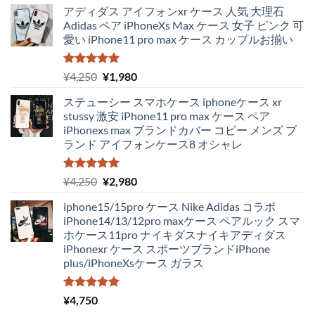
アディダス アイフォンxr ケース 人気 大理石
Adidas ペア iPhoneXs Max ケース 女子 ピンク 可
愛い iPhone11 pro max ケース カップルお揃い
5段階中
元
現
¥
4,250
¥
1,980
5.00
の評価
の
在
ステューシー スマホケース iphoneケース xr
価
の
stussy 激安 iPhone11 pro max ケース ペア
格
価
iPhonexs max ブランドカバー コピー メンズ ブ
は
格
ランド アイフォンケース8 オシャレ
¥4,250
は
で
¥1,980
し
で
5段階中
元
現
¥
4,250
¥
2,980
5.00
の評価
た。
す。
の
在
iphone15/15pro ケース Nike Adidas コラボ
価
の
iPhone14/13/12pro maxケース ペアルック スマ
格
価
ホケース11pro ナイキダスナイキアディダス
は
格
iPhonexr ケース スポーツブランドiPhone
¥4,250
は
plus/iPhoneXsケース ガラス
で
¥2,980
し
で
た。
す。
5段階中
¥
4,750
5.00
の評価