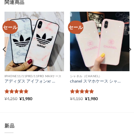
関連商品
セール
セール
IPHONE11/11PRO/11PRO MAXケース
シャネル（CHANEL）
アディダス アイフォンxr ケース 人気 大理石 Adidas ペア iPhoneXs Max ケース 女子 ピンク 可愛い iPhone11 pro max ケース カップルお揃い
chanel スマホケース シャネルiPhoneケースピンク シャネルパロディ iPhonexs maxスマホカバー ガラス chanel アイホンxr iPhone8 8plusケース 女子 レディース
5段階中
元
5
の
現
5段階中
元
5
の
現
¥
4,250
¥
1,980
¥
4,150
¥
1,980
の
在
の
在
評価
評価
価
の
価
の
格
価
格
価
は
格
は
格
¥4,250
は
¥4,150
は
で
¥1,980
で
¥1,980
新品
し
で
し
で
た。
す。
た。
す。