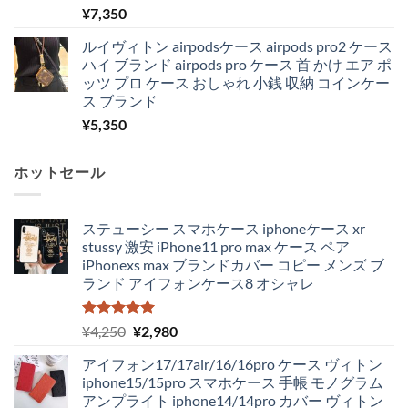
¥
7,350
ルイヴィトン airpodsケース airpods pro2 ケース
ハイ ブランド airpods pro ケース 首 かけ エア ポ
ッツ プロ ケース おしゃれ 小銭 収納 コインケー
ス ブランド
¥
5,350
ホットセール
ステューシー スマホケース iphoneケース xr
stussy 激安 iPhone11 pro max ケース ペア
iPhonexs max ブランドカバー コピー メンズ ブ
ランド アイフォンケース8 オシャレ
5段階中
元
現
¥
4,250
¥
2,980
5.00
の評価
の
在
アイフォン17/17air/16/16pro ケース ヴィトン
価
の
iphone15/15pro スマホケース 手帳 モノグラム
格
価
アンプライト iphone14/14pro カバー ヴィトン
は
格