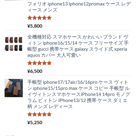
フォリオ iphone13 iphone12promax ケース レデ
¥4,250
は
ィース メンズ
で
¥2,980
し
で
た。
す。
5段階中
¥
5,800
5.00
の評価
全機種対応 スマホケース かわいい ブランド ヴ
ィトン iphone16/15/14 ケース フリーサイズ 手
帳型 gucci 携帯ケース galaxy スライド式 xperia
aquos カバー 大人可愛い
5段階中
¥
6,500
5.00
の評価
手帳型 iphone17/17air/16/16pro ケース ヴィト
ン iphone15/15pro max ケース コピー 手帳型 ル
イヴィトンスマホケースiPhone14 14pro モノグ
ラム ビィトン iPhone13/12 携帯 ケース ダミエ
柄 メンズ レディース
5段階中
¥
5,250
5.00
の評価