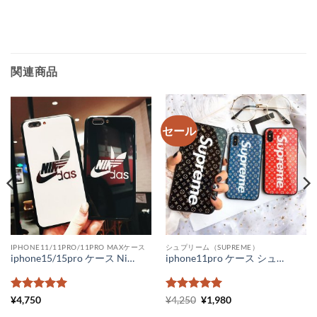
関連商品
セール
IPHONE11/11PRO/11PRO MAXケース
シュプリーム（SUPREME）
iphone15/15pro ケース Nike Adidas コラボ iPhone14/13/12pro maxケース ペアルック スマホケース11pro ナイキダスナイキアディダスiPhonexr ケース スポーツブランドiPhone plus/iPhoneXsケース ガラス
iphone11pro ケース シュプリーム ルイヴィトン iPhone11 ケース メンズ ガラス lv supreme iphone xr ケース ペアルック
5段階中
5
の
5段階中
元
5
の
現
¥
4,750
¥
4,250
¥
1,980
の
在
評価
評価