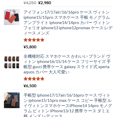
5段階中
元
現
¥
4,250
¥
2,980
5.00
の評価
の
在
アイフォン17/17air/16/16pro ケース ヴィトン
価
の
iphone15/15pro スマホケース 手帳 モノグラム
格
価
アンプライト iphone14/14pro カバー ヴィトン
は
格
フォリオ iphone13 iphone12promax ケース レデ
¥4,250
は
ィース メンズ
で
¥2,980
し
で
た。
す。
5段階中
¥
5,800
5.00
の評価
全機種対応 スマホケース かわいい ブランド ヴ
ィトン iphone16/15/14 ケース フリーサイズ 手
帳型 gucci 携帯ケース galaxy スライド式 xperia
aquos カバー 大人可愛い
5段階中
¥
6,500
5.00
の評価
手帳型 iphone17/17air/16/16pro ケース ヴィト
ン iphone15/15pro max ケース コピー 手帳型 ル
イヴィトンスマホケースiPhone14 14pro モノグ
ラム ビィトン iPhone13/12 携帯 ケース ダミエ
柄 メンズ レディース