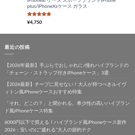
¥4,250
は
plus/iPhoneXsケース ガラス
で
¥2,980
し
で
た。
す。
5段階中
¥
4,750
5.00
の評価
最近の投稿
【2026年最新】手ぶらでおしゃれに♪憧れハイブランドの
「チェーン・ストラップ付きiPhoneケース」3選
【2026最新】チープに見せない！大人が持つべきルイヴ
ィトン風iPhoneケースおすすめ特集
「それ、どこの？」と聞かれる。希少性の高いハイブラン
ド風iPhoneケース特集
6000円以下で買える！ハイブランド風iPhoneケース新作
2026：安いのに“盛れる”大人の節約テク