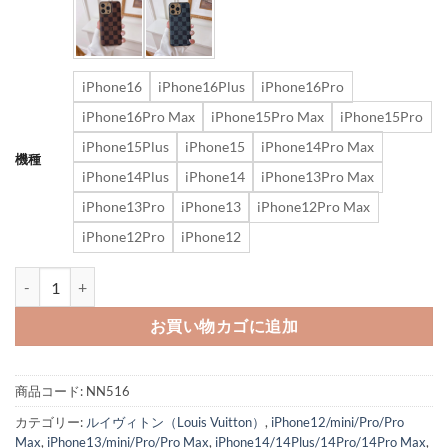
iPhone16
iPhone16Plus
iPhone16Pro
iPhone16Pro Max
iPhone15Pro Max
iPhone15Pro
iPhone15Plus
iPhone15
iPhone14Pro Max
機種
iPhone14Plus
iPhone14
iPhone13Pro Max
iPhone13Pro
iPhone13
iPhone12Pro Max
iPhone12Pro
iPhone12
アイフォン16pro/16 ケース ルイヴィトン iphone15/14proケース 新
お買い物カゴに追加
商品コード:
NN516
カテゴリー:
ルイヴィトン（Louis Vuitton）
,
iPhone12/mini/Pro/Pro
Max
,
iPhone13/mini/Pro/Pro Max
,
iPhone14/14Plus/14Pro/14Pro Max
,