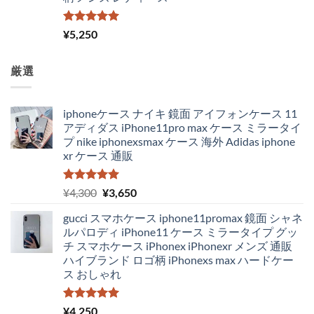
5段階中
¥
5,250
5.00
の評価
厳選
iphoneケース ナイキ 鏡面 アイフォンケース 11
アディダス iPhone11pro max ケース ミラータイ
プ nike iphonexsmax ケース 海外 Adidas iphone
xr ケース 通販
5段階中
元
現
¥
4,300
¥
3,650
5.00
の評価
の
在
gucci スマホケース iphone11promax 鏡面 シャネ
価
の
ルパロディ iPhone11 ケース ミラータイプ グッ
格
価
チ スマホケース iPhonex iPhonexr メンズ 通販
は
格
ハイブランド ロゴ柄 iPhonexs max ハードケー
¥4,300
は
ス おしゃれ
で
¥3,650
し
で
た。
す。
5段階中
¥
4,250