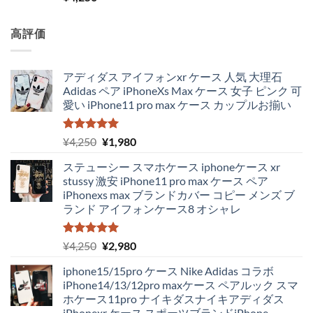
5.00
の評価
高評価
アディダス アイフォンxr ケース 人気 大理石
Adidas ペア iPhoneXs Max ケース 女子 ピンク 可
愛い iPhone11 pro max ケース カップルお揃い
5段階中
元
現
¥
4,250
¥
1,980
5.00
の評価
の
在
ステューシー スマホケース iphoneケース xr
価
の
stussy 激安 iPhone11 pro max ケース ペア
格
価
iPhonexs max ブランドカバー コピー メンズ ブ
は
格
ランド アイフォンケース8 オシャレ
¥4,250
は
で
¥1,980
し
で
5段階中
元
現
¥
4,250
¥
2,980
5.00
の評価
た。
す。
の
在
iphone15/15pro ケース Nike Adidas コラボ
価
の
iPhone14/13/12pro maxケース ペアルック スマ
格
価
ホケース11pro ナイキダスナイキアディダス
は
格
iPhonexr ケース スポーツブランドiPhone