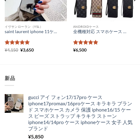
イヴサンローラン（YSL）
ANDROIDケース
saint laurent iphone 11ケース 鏡面 メンズ ルイヴィトン アイフォンケース11pro ペア LV iPhone11promax xs xr ケース ハイブランド ロゴ 激安 通販
全機種対応 スマホケース かわいい ブランド ヴィトン iphone16/15/14 ケース フリーサイズ 手帳型 gucci 携帯ケース galaxy スライド式 xperia aquos カバー 大人可愛い
5段階中
元
5
の
現
5段階中
5
の
¥
4,150
¥
3,650
¥
6,500
の
在
評価
評価
価
の
格
価
は
格
¥4,150
は
で
¥3,650
新品
し
で
た。
す。
gucci アイ フォン17/17pro ケース
iphone17promax/16proケース キラキラ ブラン
ド スマホケース カメラ 保護 iphone16/15 ケー
ス ビーズ ストラップ キラキラ ストーン
iphone14/14pro ケース iphoneケース 女子 人気
ブランド
¥
5,850