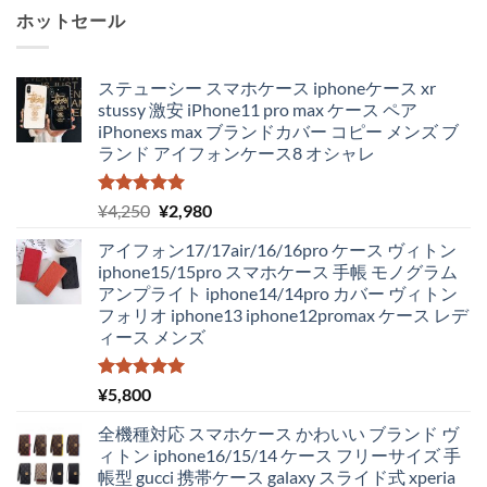
ホットセール
ステューシー スマホケース iphoneケース xr
stussy 激安 iPhone11 pro max ケース ペア
iPhonexs max ブランドカバー コピー メンズ ブ
ランド アイフォンケース8 オシャレ
5段階中
元
現
¥
4,250
¥
2,980
5.00
の評価
の
在
アイフォン17/17air/16/16pro ケース ヴィトン
価
の
iphone15/15pro スマホケース 手帳 モノグラム
格
価
アンプライト iphone14/14pro カバー ヴィトン
は
格
フォリオ iphone13 iphone12promax ケース レデ
¥4,250
は
ィース メンズ
で
¥2,980
し
で
た。
す。
5段階中
¥
5,800
5.00
の評価
全機種対応 スマホケース かわいい ブランド ヴ
ィトン iphone16/15/14 ケース フリーサイズ 手
帳型 gucci 携帯ケース galaxy スライド式 xperia