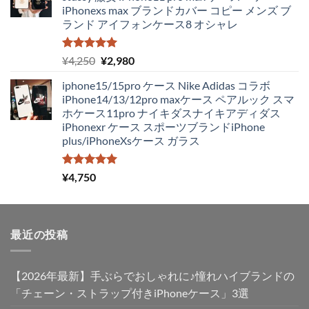
格
価
iPhonexs max ブランドカバー コピー メンズ ブ
は
格
ランド アイフォンケース8 オシャレ
¥4,250
は
で
¥1,980
し
で
5段階中
元
現
¥
4,250
¥
2,980
5.00
の評価
た。
す。
の
在
iphone15/15pro ケース Nike Adidas コラボ
価
の
iPhone14/13/12pro maxケース ペアルック スマ
格
価
ホケース11pro ナイキダスナイキアディダス
は
格
iPhonexr ケース スポーツブランドiPhone
¥4,250
は
plus/iPhoneXsケース ガラス
で
¥2,980
し
で
た。
す。
5段階中
¥
4,750
5.00
の評価
最近の投稿
【2026年最新】手ぶらでおしゃれに♪憧れハイブランドの
「チェーン・ストラップ付きiPhoneケース」3選