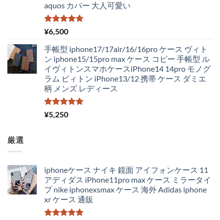
aquos カバー 大人可愛い
5段階中
¥
6,500
5.00
の評価
手帳型 iphone17/17air/16/16pro ケース ヴィト
ン iphone15/15pro max ケース コピー 手帳型 ル
イヴィトンスマホケースiPhone14 14pro モノグ
ラム ビィトン iPhone13/12 携帯 ケース ダミエ
柄 メンズ レディース
5段階中
¥
5,250
5.00
の評価
厳選
iphoneケース ナイキ 鏡面 アイフォンケース 11
アディダス iPhone11pro max ケース ミラータイ
プ nike iphonexsmax ケース 海外 Adidas iphone
xr ケース 通販