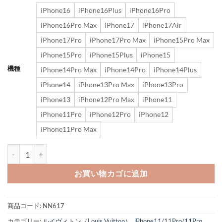
iPhone16
iPhone16Plus
iPhone16Pro
iPhone16Pro Max
iPhone17
iPhone17Air
iPhone17Pro
iPhone17Pro Max
iPhone15Pro Max
iPhone15Pro
iPhone15Plus
iPhone15
機種
iPhone14Pro Max
iPhone14Pro
iPhone14Plus
iPhone14
iPhone13Pro Max
iPhone13Pro
iPhone13
iPhone12Pro Max
iPhone11
iPhone11Pro
iPhone12Pro
iPhone12
iPhone11Pro Max
iphone17/17pro/16pro/16plus カード 収納 ケース ルイヴィトン i
お買い物カゴに追加
商品コード:
NN617
カテゴリー:
ルイヴィトン（Louis Vuitton）
,
iPhone11/11Pro/11Pro