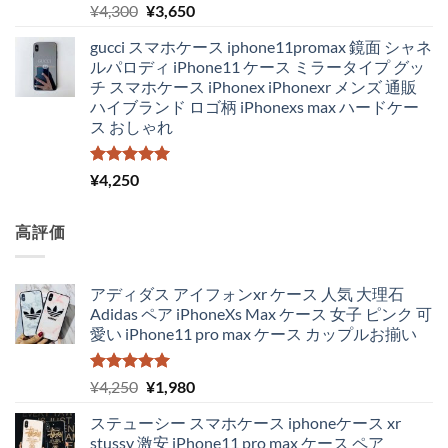
5段階中
元
現
¥
4,300
¥
3,650
5.00
の評価
の
在
gucci スマホケース iphone11promax 鏡面 シャネ
価
の
ルパロディ iPhone11 ケース ミラータイプ グッ
格
価
チ スマホケース iPhonex iPhonexr メンズ 通販
は
格
ハイブランド ロゴ柄 iPhonexs max ハードケー
¥4,300
は
ス おしゃれ
で
¥3,650
し
で
た。
す。
5段階中
¥
4,250
5.00
の評価
高評価
アディダス アイフォンxr ケース 人気 大理石
Adidas ペア iPhoneXs Max ケース 女子 ピンク 可
愛い iPhone11 pro max ケース カップルお揃い
5段階中
元
現
¥
4,250
¥
1,980
5.00
の評価
の
在
ステューシー スマホケース iphoneケース xr
価
の
stussy 激安 iPhone11 pro max ケース ペア