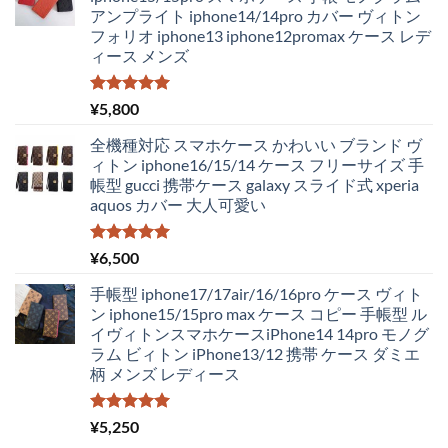
格
価
アンプライト iphone14/14pro カバー ヴィトン
は
格
フォリオ iphone13 iphone12promax ケース レデ
¥4,250
は
ィース メンズ
で
¥2,980
し
で
た。
す。
5段階中
¥
5,800
5.00
の評価
全機種対応 スマホケース かわいい ブランド ヴ
ィトン iphone16/15/14 ケース フリーサイズ 手
帳型 gucci 携帯ケース galaxy スライド式 xperia
aquos カバー 大人可愛い
5段階中
¥
6,500
5.00
の評価
手帳型 iphone17/17air/16/16pro ケース ヴィト
ン iphone15/15pro max ケース コピー 手帳型 ル
イヴィトンスマホケースiPhone14 14pro モノグ
ラム ビィトン iPhone13/12 携帯 ケース ダミエ
柄 メンズ レディース
5段階中
¥
5,250
5.00
の評価