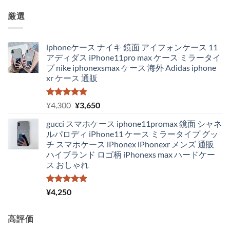
厳選
iphoneケース ナイキ 鏡面 アイフォンケース 11
アディダス iPhone11pro max ケース ミラータイ
プ nike iphonexsmax ケース 海外 Adidas iphone
xr ケース 通販
5段階中
元
現
¥
4,300
¥
3,650
5.00
の評価
の
在
gucci スマホケース iphone11promax 鏡面 シャネ
価
の
ルパロディ iPhone11 ケース ミラータイプ グッ
格
価
チ スマホケース iPhonex iPhonexr メンズ 通販
は
格
ハイブランド ロゴ柄 iPhonexs max ハードケー
¥4,300
は
ス おしゃれ
で
¥3,650
し
で
た。
す。
5段階中
¥
4,250
5.00
の評価
高評価