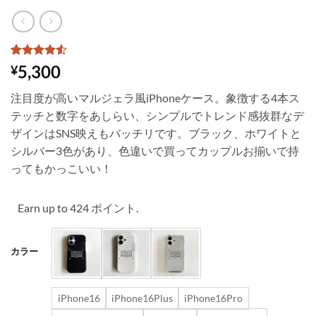
2
件の利用
5,300
¥
者評価に
基づく5段
注目度が高いマルジェラ風iPhoneケース。象徴する4本ス
階評価の
うち、
4.5
テッチと数字をあしらい、シンプルでトレンド感抜群なデ
点
ザインはSNS映えもバッチリです。ブラック、ホワイトと
シルバー3色があり、色違いで買ってカップルお揃いで持
ってもかっこいい！
Earn up to 424 ポイント.
カラー
iPhone16
iPhone16Plus
iPhone16Pro