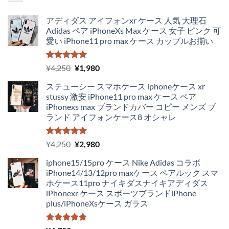
アディダス アイフォンxr ケース 人気 大理石
Adidas ペア iPhoneXs Max ケース 女子 ピンク 可
愛い iPhone11 pro max ケース カップルお揃い
5段階中
元
現
¥
4,250
¥
1,980
5.00
の評価
の
在
ステューシー スマホケース iphoneケース xr
価
の
stussy 激安 iPhone11 pro max ケース ペア
格
価
iPhonexs max ブランドカバー コピー メンズ ブ
は
格
ランド アイフォンケース8 オシャレ
¥4,250
は
で
¥1,980
し
で
5段階中
元
現
¥
4,250
¥
2,980
5.00
の評価
た。
す。
の
在
iphone15/15pro ケース Nike Adidas コラボ
価
の
iPhone14/13/12pro maxケース ペアルック スマ
格
価
ホケース11pro ナイキダスナイキアディダス
は
格
iPhonexr ケース スポーツブランドiPhone
¥4,250
は
plus/iPhoneXsケース ガラス
で
¥2,980
し
で
5段階中