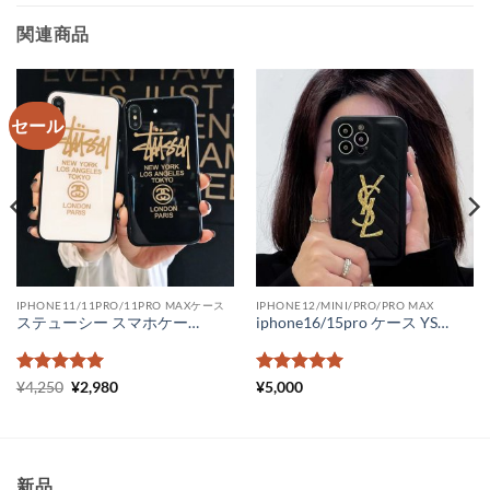
関連商品
セール
IPHONE11/11PRO/11PRO MAXケース
IPHONE12/MINI/PRO/PRO MAX
ステューシー スマホケース iphoneケース xr stussy 激安 iPhone11 pro max ケース ペア iPhonexs max ブランドカバー コピー メンズ ブランド アイフォンケース8 オシャレ
iphone16/15pro ケース YSLロゴ アイフォン14/14pro/14promaxケース おしゃれ サンローラン iphone13promaxケース レザー iphone12 スマホケース かわいい
5段階中
元
5
の
現
5段階中
5
の
¥
4,250
¥
2,980
¥
5,000
の
在
評価
評価
価
の
格
価
は
格
¥4,250
は
で
¥2,980
新品
し
で