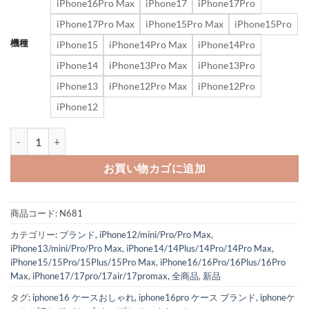
iPhone16Pro Max
iPhone17
iPhone17Pro
iPhone17Pro Max
iPhone15Pro Max
iPhone15Pro
機種
iPhone15
iPhone14Pro Max
iPhone14Pro
iPhone14
iPhone13Pro Max
iPhone13Pro
iPhone13
iPhone12Pro Max
iPhone12Pro
iPhone12
iphone17/17pro ケース マルジェラ iphone16pro/16plus ケース
お買い物カゴに追加
商品コード:
N681
カテゴリー:
ブランド
,
iPhone12/mini/Pro/Pro Max
,
iPhone13/mini/Pro/Pro Max
,
iPhone14/14Plus/14Pro/14Pro Max
,
iPhone15/15Pro/15Plus/15Pro Max
,
iPhone16/16Pro/16Plus/16Pro
Max
,
iPhone17/17pro/17air/17promax
,
全商品
,
新品
タグ:
iphone16 ケースおしゃれ
,
iphone16pro ケース ブランド
,
iphoneケ