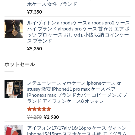
ホケース 女性 ブランド
¥
7,350
ルイヴィトン airpodsケース airpods pro2 ケース
ハイ ブランド airpods pro ケース 首 かけ エア ポ
ッツ プロ ケース おしゃれ 小銭 収納 コインケー
ス ブランド
¥
5,350
ホットセール
ステューシー スマホケース iphoneケース xr
stussy 激安 iPhone11 pro max ケース ペア
iPhonexs max ブランドカバー コピー メンズ ブ
ランド アイフォンケース8 オシャレ
5段階中
元
現
¥
4,250
¥
2,980
5.00
の評価
の
在
アイフォン17/17air/16/16pro ケース ヴィトン
価
の
iphone15/15pro スマホケース 手帳 モノグラム