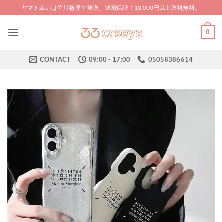
Skip
ヤマト或いは佐川急便で発送、通関保証！10,000円以上送料無料。
to
content
0
CONTACT
09:00 - 17:00
05058386614