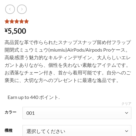
2
件の利用者
5,500
¥
評価に基づ
く5段階評
高品質な革で作らられたスナップスナップ留め付フラップ
価のうち、
5
点
開閉式ミュウミュウ(miumiu)AirPods/Airpods Proケース。
高級感漂う魅力的なキルティンデザイン、大人らしいエレ
ガントありながら、個性を失わない素敵なアイテムです。
お洒落なチェーン付き、首から着用可能です。自分へのご
褒美に、大切な方へのプレゼントに最適な逸品です。
Earn up to 440 ポイント.
クリア
カラー
機種