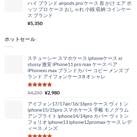
ハイ ブランド airpods pro ケース 首 かけ エア ポ
ッツ プロ ケース おしゃれ 小銭 収納 コインケー
ス ブランド
¥
5,350
ホットセール
ステューシー スマホケース iphoneケース xr
stussy 激安 iPhone11 pro max ケース ペア
iPhonexs max ブランドカバー コピー メンズ ブ
ランド アイフォンケース8 オシャレ
5段階中
元
現
¥
4,250
¥
2,980
5.00
の評価
の
在
アイフォン17/17air/16/16pro ケース ヴィトン
価
の
iphone15/15pro スマホケース 手帳 モノグラム
格
価
アンプライト iphone14/14pro カバー ヴィトン
は
格
フォリオ iphone13 iphone12promax ケース レデ
¥4,250
は
ィース メンズ
で
¥2,980