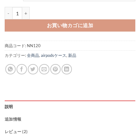
エアーポッズ プロ1/2 ケース ミュウ ミュウ マテラッセ miumiu airp
お買い物カゴに追加
商品コード:
NN120
カテゴリー:
全商品
,
airpodsケース
,
新品
説明
追加情報
レビュー (2)