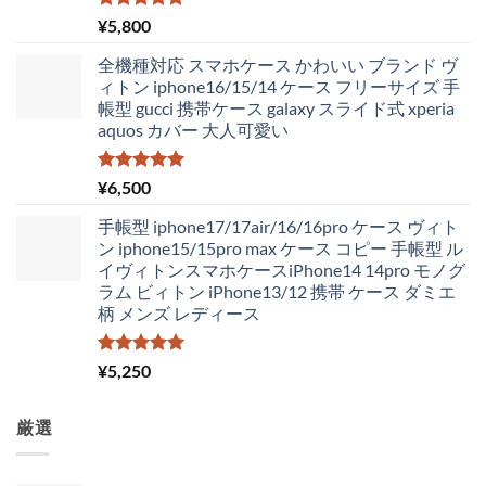
し
で
た。
す。
5段階中
¥
5,800
5.00
の評価
全機種対応 スマホケース かわいい ブランド ヴ
ィトン iphone16/15/14 ケース フリーサイズ 手
帳型 gucci 携帯ケース galaxy スライド式 xperia
aquos カバー 大人可愛い
5段階中
¥
6,500
5.00
の評価
手帳型 iphone17/17air/16/16pro ケース ヴィト
ン iphone15/15pro max ケース コピー 手帳型 ル
イヴィトンスマホケースiPhone14 14pro モノグ
ラム ビィトン iPhone13/12 携帯 ケース ダミエ
柄 メンズ レディース
5段階中
¥
5,250
5.00
の評価
厳選