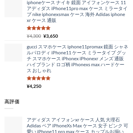
iphoneケース ナイキ 鏡面 アイフォンケース 11
アディダス iPhone11pro max ケース ミラータイ
プ nike iphonexsmax ケース 海外 Adidas iphone
xr ケース 通販
5段階中
元
現
¥
4,300
¥
3,650
5.00
の評価
の
在
gucci スマホケース iphone11promax 鏡面 シャネ
価
の
ルパロディ iPhone11 ケース ミラータイプ グッ
格
価
チ スマホケース iPhonex iPhonexr メンズ 通販
は
格
ハイブランド ロゴ柄 iPhonexs max ハードケー
¥4,300
は
ス おしゃれ
で
¥3,650
し
で
た。
す。
5段階中
¥
4,250
5.00
の評価
高評価
アディダス アイフォンxr ケース 人気 大理石
Adidas ペア iPhoneXs Max ケース 女子 ピンク 可
愛い iPhone11 pro max ケース カップルお揃い