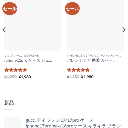
セール
セール
シュプリーム（SUPREME）
IPHONE11/11PRO/11PRO MAXケース
iphone11pro ケース シュプリーム ルイヴィトン iPhone11 ケース メンズ ガラス lv supreme iphone xr ケース ペアルック
バレンシアガ 携帯 カバー コピー ペアルック iphone12ケース 新作 balenciaga iphone xr アイフォンケース11 ケース 海外セレブ 背面ガラス
5段階中
元
5
の
現
5段階中
元
5
の
現
¥
4,250
¥
1,980
¥
4,350
¥
1,980
の
在
の
在
評価
評価
価
の
価
の
格
価
格
価
は
格
は
格
¥4,250
は
¥4,350
は
で
¥1,980
で
¥1,980
新品
し
で
し
で
た。
す。
た。
す。
gucci アイ フォン17/17pro ケース
iphone17promax/16proケース キラキラ ブラン