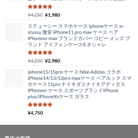
5段階中
元
現
¥
4,250
¥
1,980
5.00
の評価
の
在
ステューシー スマホケース iphoneケース xr
価
の
stussy 激安 iPhone11 pro max ケース ペア
格
価
iPhonexs max ブランドカバー コピー メンズ ブ
は
格
ランド アイフォンケース8 オシャレ
¥4,250
は
で
¥1,980
し
で
5段階中
元
現
¥
4,250
¥
2,980
5.00
の評価
た。
す。
の
在
iphone15/15pro ケース Nike Adidas コラボ
価
の
iPhone14/13/12pro maxケース ペアルック スマ
格
価
ホケース11pro ナイキダスナイキアディダス
は
格
iPhonexr ケース スポーツブランドiPhone
¥4,250
は
plus/iPhoneXsケース ガラス
で
¥2,980
し
で
た。
す。
5段階中
¥
4,750
5.00
の評価