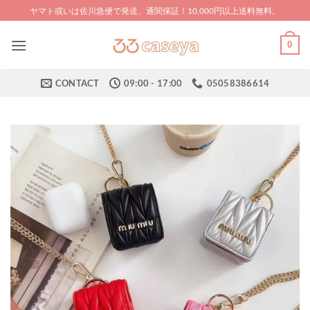
Skip
ヤマト或いは佐川急便で発送、通関保証！10,000円以上送料無料。
to
content
0
CONTACT
09:00 - 17:00
05058386614