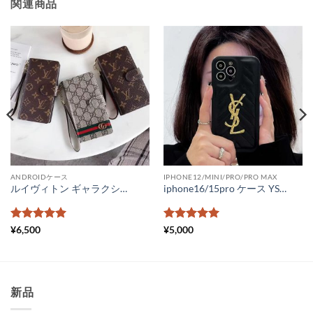
関連商品
ANDROIDケース
IPHONE12/MINI/PRO/PRO MAX
ルイヴィトン ギャラクシーシリーズ ブランド アンドロイドワン ケース かわいい スマホケース エクスペリア aquos 携帯カバー 6.7インチ以下全機種対応
iphone16/15pro ケース YSLロゴ アイフォン14/14pro/14promaxケース おしゃれ サンローラン iphone13promaxケース レザー iphone12 スマホケース かわいい
5段階中
5
の
5段階中
5
の
¥
6,500
¥
5,000
評価
評価
新品