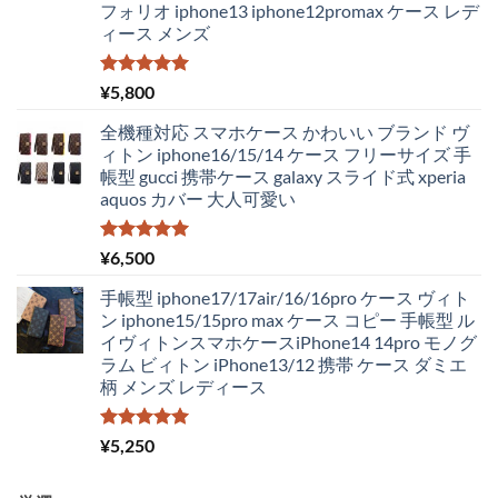
フォリオ iphone13 iphone12promax ケース レデ
¥4,250
は
ィース メンズ
で
¥2,980
し
で
た。
す。
5段階中
¥
5,800
5.00
の評価
全機種対応 スマホケース かわいい ブランド ヴ
ィトン iphone16/15/14 ケース フリーサイズ 手
帳型 gucci 携帯ケース galaxy スライド式 xperia
aquos カバー 大人可愛い
5段階中
¥
6,500
5.00
の評価
手帳型 iphone17/17air/16/16pro ケース ヴィト
ン iphone15/15pro max ケース コピー 手帳型 ル
イヴィトンスマホケースiPhone14 14pro モノグ
ラム ビィトン iPhone13/12 携帯 ケース ダミエ
柄 メンズ レディース
5段階中
¥
5,250
5.00
の評価