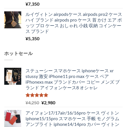
¥
7,350
ルイヴィトン airpodsケース airpods pro2 ケース
ハイ ブランド airpods pro ケース 首 かけ エア ポ
ッツ プロ ケース おしゃれ 小銭 収納 コインケー
ス ブランド
¥
5,350
ホットセール
ステューシー スマホケース iphoneケース xr
stussy 激安 iPhone11 pro max ケース ペア
iPhonexs max ブランドカバー コピー メンズ ブ
ランド アイフォンケース8 オシャレ
5段階中
元
現
¥
4,250
¥
2,980
5.00
の評価
の
在
アイフォン17/17air/16/16pro ケース ヴィトン
価
の
iphone15/15pro スマホケース 手帳 モノグラム
格
価
アンプライト iphone14/14pro カバー ヴィトン
は
格