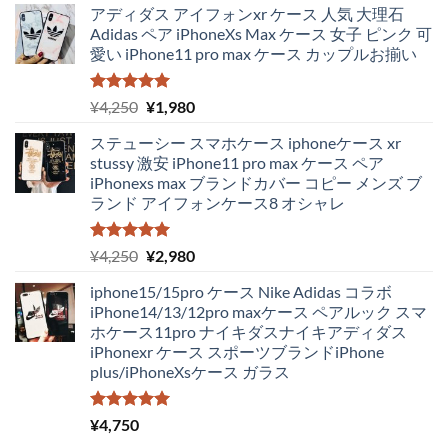
アディダス アイフォンxr ケース 人気 大理石
Adidas ペア iPhoneXs Max ケース 女子 ピンク 可
愛い iPhone11 pro max ケース カップルお揃い
5段階中
元
現
¥
4,250
¥
1,980
5.00
の評価
の
在
ステューシー スマホケース iphoneケース xr
価
の
stussy 激安 iPhone11 pro max ケース ペア
格
価
iPhonexs max ブランドカバー コピー メンズ ブ
は
格
ランド アイフォンケース8 オシャレ
¥4,250
は
で
¥1,980
し
で
5段階中
元
現
¥
4,250
¥
2,980
5.00
の評価
た。
す。
の
在
iphone15/15pro ケース Nike Adidas コラボ
価
の
iPhone14/13/12pro maxケース ペアルック スマ
格
価
ホケース11pro ナイキダスナイキアディダス
は
格
iPhonexr ケース スポーツブランドiPhone
¥4,250
は
plus/iPhoneXsケース ガラス
で
¥2,980
し
で
た。
す。
5段階中
¥
4,750
5.00
の評価