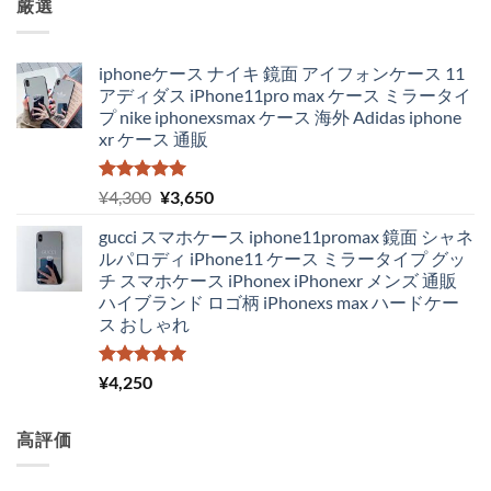
厳選
iphoneケース ナイキ 鏡面 アイフォンケース 11
アディダス iPhone11pro max ケース ミラータイ
プ nike iphonexsmax ケース 海外 Adidas iphone
xr ケース 通販
5段階中
元
現
¥
4,300
¥
3,650
5.00
の評価
の
在
gucci スマホケース iphone11promax 鏡面 シャネ
価
の
ルパロディ iPhone11 ケース ミラータイプ グッ
格
価
チ スマホケース iPhonex iPhonexr メンズ 通販
は
格
ハイブランド ロゴ柄 iPhonexs max ハードケー
¥4,300
は
ス おしゃれ
で
¥3,650
し
で
た。
す。
5段階中
¥
4,250
5.00
の評価
高評価