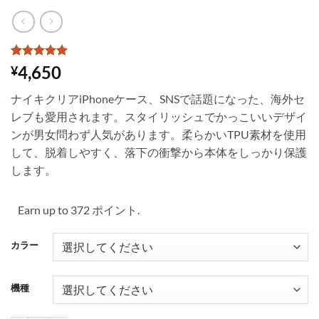
4
件の利用者
4,650
¥
評価に基づ
く5段階評
ナイキクリアiPhoneケース、SNSで話題になった、海外セ
価のうち、
5
点
レブも愛用されます。スタイリッシュでかっこいいデザイ
ンが男女問わず人気があります。柔らかいTPU素材を使用
して、脱着しやすく、落下の衝撃から本体をしっかり保護
します。
Earn up to 372 ポイント.
カラー
機種