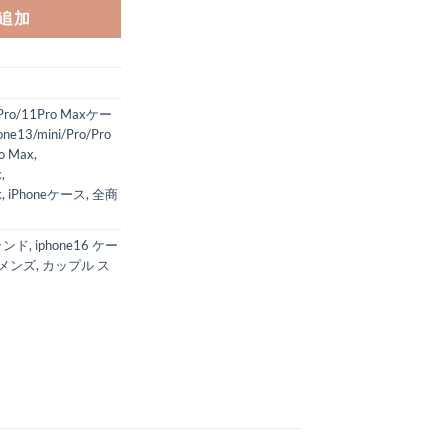
追加
1Pro/11Pro Maxケー
one13/mini/Pro/Pro
o Max
,
x
,
x
,
iPhoneケース
,
全商
ブランド
,
iphone16 ケー
 メンズ
,
カップル ス