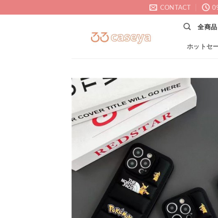
Skip
CONTACT
0
to
全商品
content
ホットセ