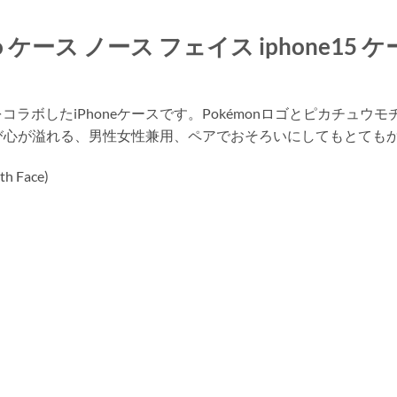
ro ケース ノース フェイス iphone15 ケ
ラボしたiPhoneケースです。Pokémonロゴとピカチュ
の遊び心が溢れる、男性女性兼用、ペアでおそろいにしてもとても
 Face)