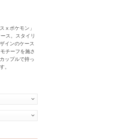
スⅹポケモン」
roケース。スタイリ
ザインのケース
ュウモチーフを施さ
カップルで持っ
す。
ス ノース フェイス iphone ケース ダウン iphone15 ケース キャラクター ピ