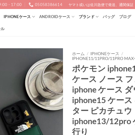
9:00 - 17:00
05058386614
ヤマト或いは佐川急便で発送、通関保証！1
IPHONEケース
ANDROIDケース
ブランド
バッグ
ブログ
ール
ホーム
/
IPHONEケース
/
IPHONE11/11PRO/11PRO M
ポケモン iphone1
ケース ノース 
iphone ケース 
iphone15 ケー
ター ピカチュウ
iphone13/12pr
行り