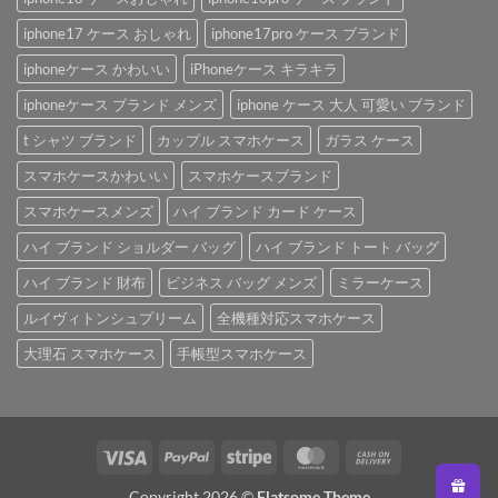
iphone17 ケース おしゃれ
iphone17pro ケース ブランド
iphoneケース かわいい
iPhoneケース キラキラ
iphoneケース ブランド メンズ
iphone ケース 大人 可愛い ブランド
t シャツ ブランド
カップル スマホケース
ガラス ケース
スマホケースかわいい
スマホケースブランド
スマホケースメンズ
ハイ ブランド カード ケース
ハイ ブランド ショルダー バッグ
ハイ ブランド トート バッグ
ハイ ブランド 財布
ビジネス バッグ メンズ
ミラーケース
ルイヴィトンシュプリーム
全機種対応スマホケース
大理石 スマホケース
手帳型スマホケース
Visa
PayPal
Stripe
MasterCard
Cash
On
Copyright 2026 ©
Flatsome Theme