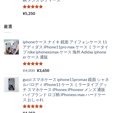
5段階中
¥
5,250
5.00
の評価
厳選
iphoneケース ナイキ 鏡面 アイフォンケース 11
アディダス iPhone11pro max ケース ミラータイ
プ nike iphonexsmax ケース 海外 Adidas iphone
xr ケース 通販
5段階中
元
現
¥
4,300
¥
3,650
5.00
の評価
の
在
gucci スマホケース iphone11promax 鏡面 シャネ
価
の
ルパロディ iPhone11 ケース ミラータイプ グッ
格
価
チ スマホケース iPhonex iPhonexr メンズ 通販
は
格
ハイブランド ロゴ柄 iPhonexs max ハードケー
¥4,300
は
ス おしゃれ
で
¥3,650
し
で
た。
す。
5段階中
¥
4,250