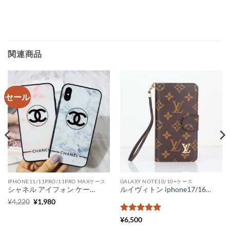
関連商品
セール
IPHONE11/11PRO/11PRO MAXケース
GALAXY NOTE10/10+ケース
シャネル アイフォン ケース ブランドコピー iPhonexr iPhone11 pro max ケース 大理石 ペア chanel iphone xs max ケース パロディ 通販 iPhone plus スマホカバー オシャレ
ルイヴィトン iphone17/16/15 ケース 手帳型 グッチ android スライド式スマホケース ヴィトンスマホケースギャラクシー アイフォン コピー 全機種対応 激安
元
現
¥
4,220
¥
1,980
の
在
価
の
5段階中
5
の
¥
6,500
格
価
評価
は
格