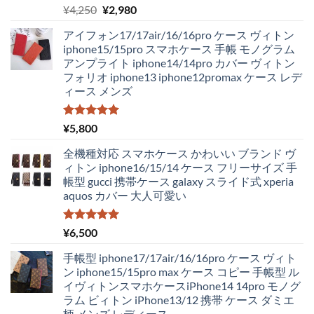
5段階中
元
現
¥
4,250
¥
2,980
5.00
の評価
の
在
アイフォン17/17air/16/16pro ケース ヴィトン
価
の
iphone15/15pro スマホケース 手帳 モノグラム
格
価
アンプライト iphone14/14pro カバー ヴィトン
は
格
フォリオ iphone13 iphone12promax ケース レデ
¥4,250
は
ィース メンズ
で
¥2,980
し
で
た。
す。
5段階中
¥
5,800
5.00
の評価
全機種対応 スマホケース かわいい ブランド ヴ
ィトン iphone16/15/14 ケース フリーサイズ 手
帳型 gucci 携帯ケース galaxy スライド式 xperia
aquos カバー 大人可愛い
5段階中
¥
6,500
5.00
の評価
手帳型 iphone17/17air/16/16pro ケース ヴィト
ン iphone15/15pro max ケース コピー 手帳型 ル
イヴィトンスマホケースiPhone14 14pro モノグ
ラム ビィトン iPhone13/12 携帯 ケース ダミエ
柄 メンズ レディース