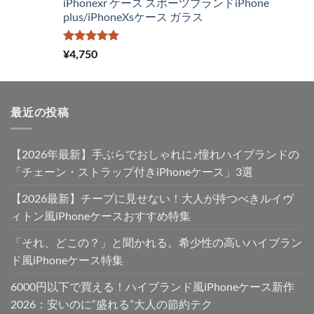
iPhonexr ケース スポーツブランドiPhone
¥4,250
は
plus/iPhoneXsケース ガラス
で
¥2,980
し
で
た。
す。
5段階中
¥
4,750
5.00
の評価
最近の投稿
【2026年最新】手ぶらでおしゃれに♪憧れハイブランドの
「チェーン・ストラップ付きiPhoneケース」3選
【2026最新】チープに見せない！大人が持つべきルイヴ
ィトン風iPhoneケースおすすめ特集
「それ、どこの？」と聞かれる。希少性の高いハイブラン
ド風iPhoneケース特集
6000円以下で買える！ハイブランド風iPhoneケース新作
2026：安いのに“盛れる”大人の節約テク