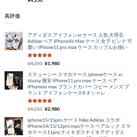
5.00
の評価
高評価
アディダス アイフォンxr ケース 人気 大理石
Adidas ペア iPhoneXs Max ケース 女子 ピンク 可
愛い iPhone11 pro max ケース カップルお揃い
5段階中
元
現
¥
4,250
¥
1,980
5.00
の評価
の
在
ステューシー スマホケース iphoneケース xr
価
の
stussy 激安 iPhone11 pro max ケース ペア
格
価
iPhonexs max ブランドカバー コピー メンズ ブ
は
格
ランド アイフォンケース8 オシャレ
¥4,250
は
で
¥1,980
し
で
5段階中
元
現
¥
4,250
¥
2,980
5.00
の評価
た。
す。
の
在
iphone15/15pro ケース Nike Adidas コラボ
価
の
iPhone14/13/12pro maxケース ペアルック スマ
格
価
ホケース11pro ナイキダスナイキアディダス
は
格