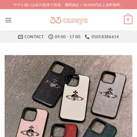
Skip
ヤマト或いは佐川急便で発送、通関保証！10,000円以上送料無料。
to
content
0
CONTACT
09:00 - 17:00
05058386614