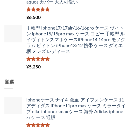
aquos カバー 大人可愛い
5段階中
¥
6,500
5.00
の評価
手帳型 iphone17/17air/16/16pro ケース ヴィト
ン iphone15/15pro max ケース コピー 手帳型 ル
イヴィトンスマホケースiPhone14 14pro モノグ
ラム ビィトン iPhone13/12 携帯 ケース ダミエ
柄 メンズ レディース
5段階中
¥
5,250
5.00
の評価
厳選
iphoneケース ナイキ 鏡面 アイフォンケース 11
アディダス iPhone11pro max ケース ミラータイ
プ nike iphonexsmax ケース 海外 Adidas iphone
xr ケース 通販