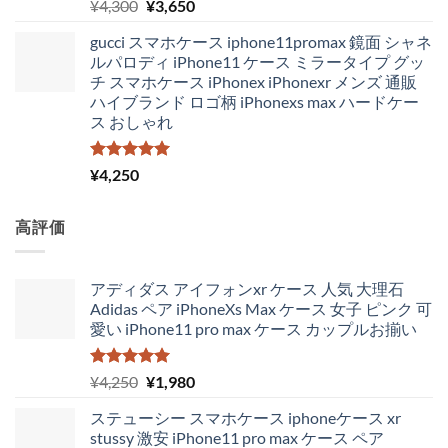
5段階中
元
現
¥
4,300
¥
3,650
5.00
の評価
の
在
gucci スマホケース iphone11promax 鏡面 シャネ
価
の
ルパロディ iPhone11 ケース ミラータイプ グッ
格
価
チ スマホケース iPhonex iPhonexr メンズ 通販
は
格
ハイブランド ロゴ柄 iPhonexs max ハードケー
¥4,300
は
ス おしゃれ
で
¥3,650
し
で
た。
す。
5段階中
¥
4,250
5.00
の評価
高評価
アディダス アイフォンxr ケース 人気 大理石
Adidas ペア iPhoneXs Max ケース 女子 ピンク 可
愛い iPhone11 pro max ケース カップルお揃い
5段階中
元
現
¥
4,250
¥
1,980
5.00
の評価
の
在
ステューシー スマホケース iphoneケース xr
価
の
stussy 激安 iPhone11 pro max ケース ペア
格
価