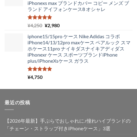
iPhonexs max ブランドカバー コピー メンズ ブ
は
格
ランド アイフォンケース8 オシャレ
¥4,250
は
で
¥1,980
し
で
5段階中
元
現
¥
4,250
¥
2,980
5.00
の評価
た。
す。
の
在
iphone15/15pro ケース Nike Adidas コラボ
価
の
iPhone14/13/12pro maxケース ペアルック スマ
格
価
ホケース11pro ナイキダスナイキアディダス
は
格
iPhonexr ケース スポーツブランドiPhone
¥4,250
は
plus/iPhoneXsケース ガラス
で
¥2,980
し
で
た。
す。
5段階中
¥
4,750
5.00
の評価
最近の投稿
【2026年最新】手ぶらでおしゃれに♪憧れハイブランドの
「チェーン・ストラップ付きiPhoneケース」3選