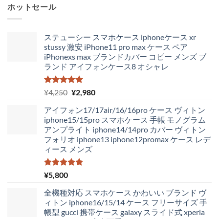
ホットセール
ステューシー スマホケース iphoneケース xr
stussy 激安 iPhone11 pro max ケース ペア
iPhonexs max ブランドカバー コピー メンズ ブ
ランド アイフォンケース8 オシャレ
5段階中
元
現
¥
4,250
¥
2,980
5.00
の評価
の
在
アイフォン17/17air/16/16pro ケース ヴィトン
価
の
iphone15/15pro スマホケース 手帳 モノグラム
格
価
アンプライト iphone14/14pro カバー ヴィトン
は
格
フォリオ iphone13 iphone12promax ケース レデ
¥4,250
は
ィース メンズ
で
¥2,980
し
で
た。
す。
5段階中
¥
5,800
5.00
の評価
全機種対応 スマホケース かわいい ブランド ヴ
ィトン iphone16/15/14 ケース フリーサイズ 手
帳型 gucci 携帯ケース galaxy スライド式 xperia