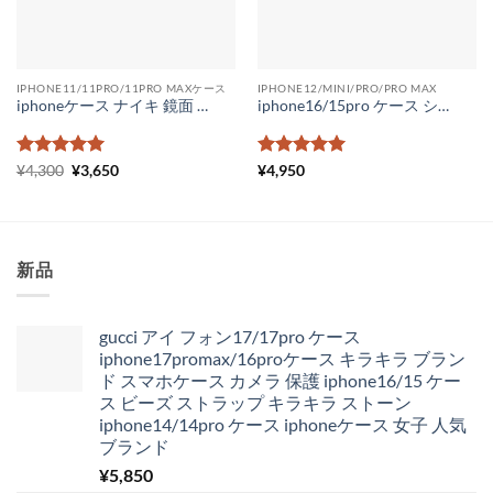
IPHONE11/11PRO/11PRO MAXケース
IPHONE12/MINI/PRO/PRO MAX
iphoneケース ナイキ 鏡面 アイフォンケース 11 アディダス iPhone11pro max ケース ミラータイプ nike iphonexsmax ケース 海外 Adidas iphone xr ケース 通販
iphone16/15pro ケース シャネル パロディ iphone14 ケース chanelスマホケース14promax ブランドロゴ iphone カバー シャネル携帯ケース iphone13pro カメリア かわいい
5段階中
元
5
の
現
5段階中
5
の
¥
4,300
¥
3,650
¥
4,950
の
在
評価
評価
価
の
格
価
は
格
¥4,300
は
で
¥3,650
新品
し
で
た。
す。
gucci アイ フォン17/17pro ケース
iphone17promax/16proケース キラキラ ブラン
ド スマホケース カメラ 保護 iphone16/15 ケー
ス ビーズ ストラップ キラキラ ストーン
iphone14/14pro ケース iphoneケース 女子 人気
ブランド
¥
5,850