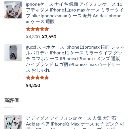
iphoneケース ナイキ 鏡面 アイフォンケース 11
アディダス iPhone11pro max ケース ミラータイ
プ nike iphonexsmax ケース 海外 Adidas iphone
xr ケース 通販
5段階中
元
現
¥
4,300
¥
3,650
5.00
の評価
の
在
gucci スマホケース iphone11promax 鏡面 シャネ
価
の
ルパロディ iPhone11 ケース ミラータイプ グッ
格
価
チ スマホケース iPhonex iPhonexr メンズ 通販
は
格
ハイブランド ロゴ柄 iPhonexs max ハードケー
¥4,300
は
ス おしゃれ
で
¥3,650
し
で
た。
す。
5段階中
¥
4,250
5.00
の評価
高評価
アディダス アイフォンxr ケース 人気 大理石
Adidas ペア iPhoneXs Max ケース 女子 ピンク 可