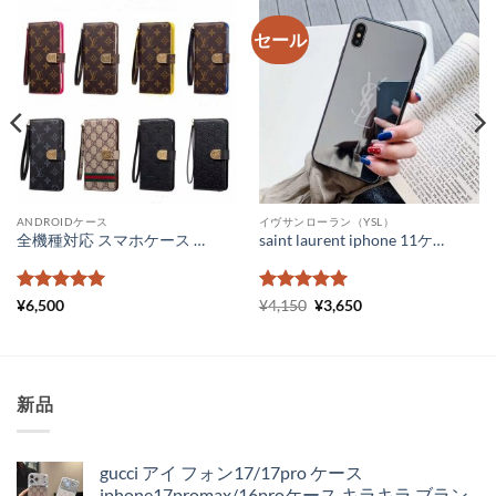
セール
ANDROIDケース
イヴサンローラン（YSL）
全機種対応 スマホケース かわいい ブランド ヴィトン iphone16/15/14 ケース フリーサイズ 手帳型 gucci 携帯ケース galaxy スライド式 xperia aquos カバー 大人可愛い
saint laurent iphone 11ケース 鏡面 メンズ ルイヴィトン アイフォンケース11pro ペア LV iPhone11promax xs xr ケース ハイブランド ロゴ 激安 通販
5段階中
5
の
5段階中
元
5
の
現
¥
6,500
¥
4,150
¥
3,650
の
在
評価
評価
価
の
格
価
は
格
¥4,150
は
で
¥3,650
新品
し
で
た。
す。
gucci アイ フォン17/17pro ケース
iphone17promax/16proケース キラキラ ブラン