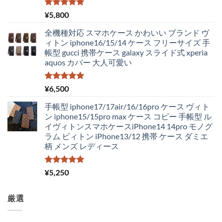
し
で
た。
す。
5段階中
¥
5,800
5.00
の評価
全機種対応 スマホケース かわいい ブランド ヴ
ィトン iphone16/15/14 ケース フリーサイズ 手
帳型 gucci 携帯ケース galaxy スライド式 xperia
aquos カバー 大人可愛い
5段階中
¥
6,500
5.00
の評価
手帳型 iphone17/17air/16/16pro ケース ヴィト
ン iphone15/15pro max ケース コピー 手帳型 ル
イヴィトンスマホケースiPhone14 14pro モノグ
ラム ビィトン iPhone13/12 携帯 ケース ダミエ
柄 メンズ レディース
5段階中
¥
5,250
5.00
の評価
厳選