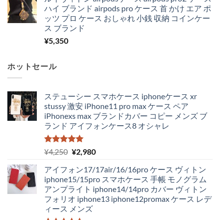
ハイ ブランド airpods pro ケース 首 かけ エア ポ
ッツ プロ ケース おしゃれ 小銭 収納 コインケー
ス ブランド
¥
5,350
ホットセール
ステューシー スマホケース iphoneケース xr
stussy 激安 iPhone11 pro max ケース ペア
iPhonexs max ブランドカバー コピー メンズ ブ
ランド アイフォンケース8 オシャレ
5段階中
元
現
¥
4,250
¥
2,980
5.00
の評価
の
在
アイフォン17/17air/16/16pro ケース ヴィトン
価
の
iphone15/15pro スマホケース 手帳 モノグラム
格
価
アンプライト iphone14/14pro カバー ヴィトン
は
格
フォリオ iphone13 iphone12promax ケース レデ
¥4,250
は
ィース メンズ
で
¥2,980