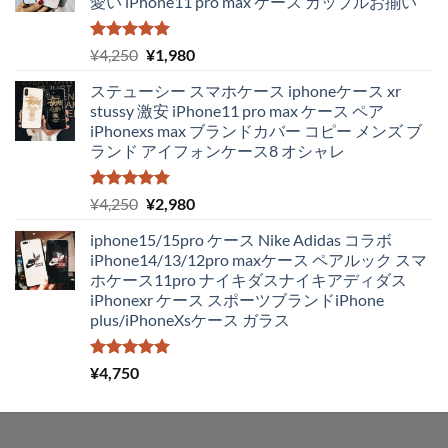
愛い iPhone11 pro max ケース カップルお揃い
5段階中
元
現
¥
4,250
¥
1,980
5.00
の評価
の
在
ステューシー スマホケース iphoneケース xr
価
の
stussy 激安 iPhone11 pro max ケース ペア
格
価
iPhonexs max ブランドカバー コピー メンズ ブ
は
格
ランド アイフォンケース8 オシャレ
¥4,250
は
で
¥1,980
し
で
5段階中
元
現
¥
4,250
¥
2,980
5.00
の評価
た。
す。
の
在
iphone15/15pro ケース Nike Adidas コラボ
価
の
iPhone14/13/12pro maxケース ペアルック スマ
格
価
ホケース11pro ナイキダスナイキアディダス
は
格
iPhonexr ケース スポーツブランドiPhone
¥4,250
は
plus/iPhoneXsケース ガラス
で
¥2,980
し
で
た。
す。
5段階中
¥
4,750
5.00
の評価