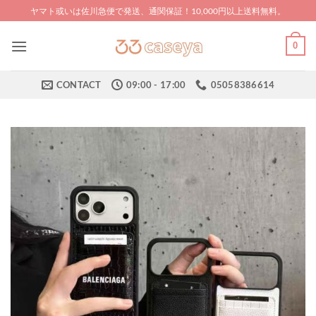
Skip
ヤマト或いは佐川急便で発送、通関保証！10,000円以上送料無料。
to
content
0
CONTACT
09:00 - 17:00
05058386614