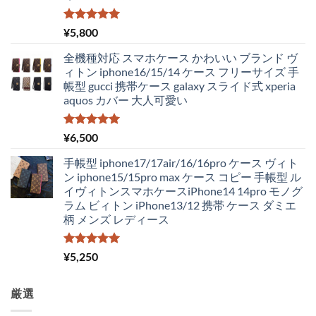
で
¥2,980
し
で
た。
す。
5段階中
¥
5,800
5.00
の評価
全機種対応 スマホケース かわいい ブランド ヴ
ィトン iphone16/15/14 ケース フリーサイズ 手
帳型 gucci 携帯ケース galaxy スライド式 xperia
aquos カバー 大人可愛い
5段階中
¥
6,500
5.00
の評価
手帳型 iphone17/17air/16/16pro ケース ヴィト
ン iphone15/15pro max ケース コピー 手帳型 ル
イヴィトンスマホケースiPhone14 14pro モノグ
ラム ビィトン iPhone13/12 携帯 ケース ダミエ
柄 メンズ レディース
5段階中
¥
5,250
5.00
の評価
厳選