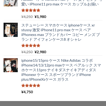
愛い iPhone11 pro max ケース カップルお揃い
5段階中
元
現
¥
4,250
¥
1,980
5.00
の評価
の
在
ステューシー スマホケース iphoneケース xr
価
の
stussy 激安 iPhone11 pro max ケース ペア
格
価
iPhonexs max ブランドカバー コピー メンズ ブ
は
格
ランド アイフォンケース8 オシャレ
¥4,250
は
で
¥1,980
し
で
5段階中
元
現
¥
4,250
¥
2,980
5.00
の評価
た。
す。
の
在
iphone15/15pro ケース Nike Adidas コラボ
価
の
iPhone14/13/12pro maxケース ペアルック スマ
格
価
ホケース11pro ナイキダスナイキアディダス
は
格
iPhonexr ケース スポーツブランドiPhone
¥4,250
は
plus/iPhoneXsケース ガラス
で
¥2,980
し
で
た。
す。
5段階中
¥
4,750
5.00
の評価