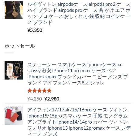
ルイヴィトン airpodsケース airpods pro2 ケース
ハイ ブランド airpods pro ケース 首 かけ エア ポ
ッツ プロ ケース おしゃれ 小銭 収納 コインケー
ス ブランド
¥
5,350
ホットセール
ステューシー スマホケース iphoneケース xr
stussy 激安 iPhone11 pro max ケース ペア
iPhonexs max ブランドカバー コピー メンズ ブ
ランド アイフォンケース8 オシャレ
5段階中
元
現
¥
4,250
¥
2,980
5.00
の評価
の
在
アイフォン17/17air/16/16pro ケース ヴィトン
価
の
iphone15/15pro スマホケース 手帳 モノグラム
格
価
アンプライト iphone14/14pro カバー ヴィトン
は
格
フォリオ iphone13 iphone12promax ケース レデ
¥4,250
は
ィース メンズ