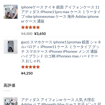
iphoneケース ナイキ 鏡面 アイフォンケース 11
アディダス iPhone11pro max ケース ミラータイ
プ nike iphonexsmax ケース 海外 Adidas iphone
xr ケース 通販
5段階中
元
現
¥
4,300
¥
3,650
5.00
の評価
の
在
gucci スマホケース iphone11promax 鏡面 シャネ
価
の
ルパロディ iPhone11 ケース ミラータイプ グッ
格
価
チ スマホケース iPhonex iPhonexr メンズ 通販
は
格
ハイブランド ロゴ柄 iPhonexs max ハードケー
¥4,300
は
ス おしゃれ
で
¥3,650
し
で
た。
す。
5段階中
¥
4,250
5.00
の評価
高評価
アディダス アイフォンxr ケース 人気 大理石
Adidas ペア iPhoneXs Max ケース 女子 ピンク 可