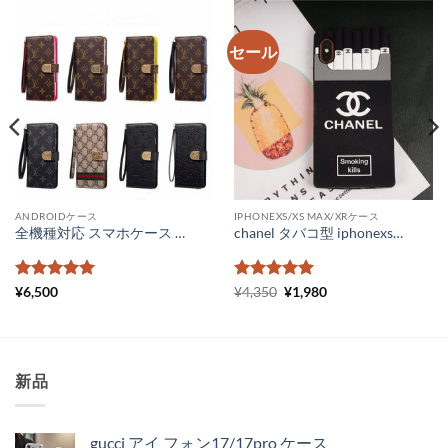
セール
ANDROIDケース
IPHONEXS/XS MAX/XRケース
全機種対応 スマホケース かわいい ブランド ヴィトン iphone16/15/14 ケース フリーサイズ 手帳型 gucci 携帯ケース galaxy スライド式 xperia aquos カバー 大人可愛い
chanel タバコ型 iphonexsmaxケース ピンク シャネル パロディ iphonexs ケース シリコン 芸能人 アイフォンケース8プラス chanel スマホケース iphone7plus 人気
5段階中
5
の
5段階中
元
5
の
現
¥
6,500
¥
4,350
¥
1,980
の
在
評価
評価
価
の
格
価
は
格
¥4,350
は
で
¥1,980
新品
し
で
た。
す。
gucci アイ フォン17/17pro ケース