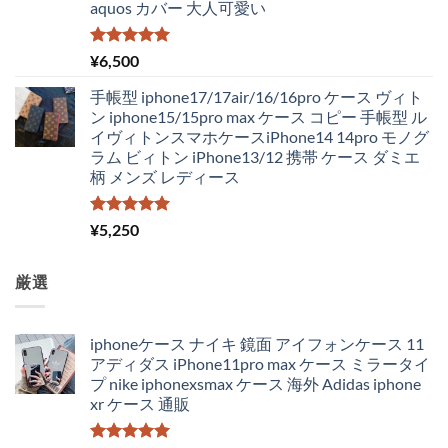
aquos カバー 大人可愛い
5段階中
¥
6,500
5.00
の評価
手帳型 iphone17/17air/16/16pro ケース ヴィト
ン iphone15/15pro max ケース コピー 手帳型 ル
イヴィトンスマホケースiPhone14 14pro モノグ
ラム ビィトン iPhone13/12 携帯 ケース ダミエ
柄 メンズ レディース
5段階中
¥
5,250
5.00
の評価
厳選
iphoneケース ナイキ 鏡面 アイフォンケース 11
アディダス iPhone11pro max ケース ミラータイ
プ nike iphonexsmax ケース 海外 Adidas iphone
xr ケース 通販