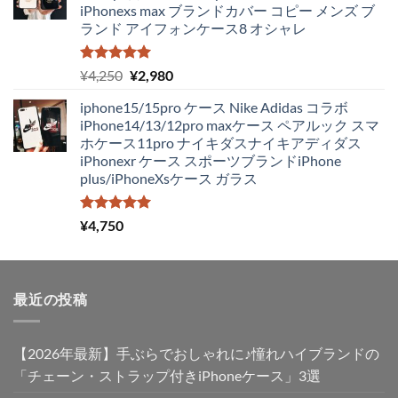
iPhonexs max ブランドカバー コピー メンズ ブ
は
格
ランド アイフォンケース8 オシャレ
¥4,250
は
で
¥1,980
し
で
5段階中
元
現
¥
4,250
¥
2,980
5.00
の評価
た。
す。
の
在
iphone15/15pro ケース Nike Adidas コラボ
価
の
iPhone14/13/12pro maxケース ペアルック スマ
格
価
ホケース11pro ナイキダスナイキアディダス
は
格
iPhonexr ケース スポーツブランドiPhone
¥4,250
は
plus/iPhoneXsケース ガラス
で
¥2,980
し
で
た。
す。
5段階中
¥
4,750
5.00
の評価
最近の投稿
【2026年最新】手ぶらでおしゃれに♪憧れハイブランドの
「チェーン・ストラップ付きiPhoneケース」3選