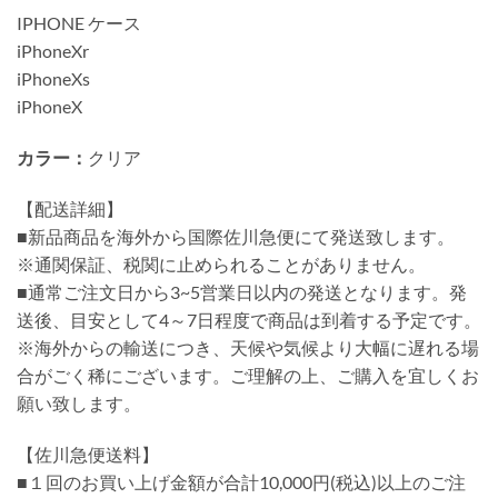
IPHONE ケース
iPhoneXr
iPhoneXs
iPhoneX
カラー：
クリア
【配送詳細】
■新品商品を海外から国際佐川急便にて発送致します。
※通関保証、税関に止められることがありません。
■通常ご注文日から3~5営業日以内の発送となります。発
送後、目安として4～7日程度で商品は到着する予定です。
※海外からの輸送につき、天候や気候より大幅に遅れる場
合がごく稀にございます。ご理解の上、ご購入を宜しくお
願い致します。
【佐川急便送料】
■１回のお買い上げ金額が合計10,000円(税込)以上のご注