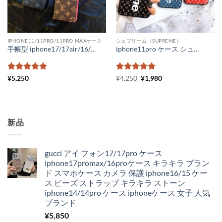
IPHONE11/11PRO/11PRO MAXケース
シュプリーム（SUPREME）
手帳型 iphone17/17air/16/16pro ケース ヴィトン iphone15/15pro max ケース コピー 手帳型 ルイヴィトンスマホケースiPhone14 14pro モノグラム ビィトン iPhone13/12 携帯 ケース ダミエ柄 メンズ レディース
iphone11pro ケース シュプリーム ルイヴィトン iPhone11 ケース メンズ ガラス lv supreme iphone xr ケース ペアルック
5段階中
5
の
5段階中
元
5
の
現
¥
5,250
¥
4,250
¥
1,980
の
在
評価
評価
価
の
格
価
は
格
¥4,250
は
で
¥1,980
新品
し
で
た。
す。
gucci アイ フォン17/17pro ケース
iphone17promax/16proケース キラキラ ブラン
ド スマホケース カメラ 保護 iphone16/15 ケー
ス ビーズ ストラップ キラキラ ストーン
iphone14/14pro ケース iphoneケース 女子 人気
ブランド
¥
5,850