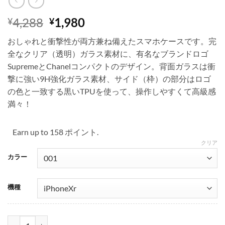
元
現
4,288
1,980
¥
¥
の
在
おしゃれと衝撃性が両方兼ね備えたスマホケースです。完
価
の
全なクリア（透明）ガラス素材に、有名なブランドロゴ
格
価
SupremeとChanelコンパクトのデザイン。背面ガラスは衝
は
格
撃に強い9H強化ガラス素材、サイド（枠）の部分はロゴ
¥4,288
は
の色と一致する黒いTPUを使って、操作しやすくて高級感
で
¥1,980
満々！
し
で
た。
す。
Earn up to 158 ポイント.
クリア
カラー
機種
ブランド シャネル iphoneケース 透明 頑丈 Supreme クリア iPhone