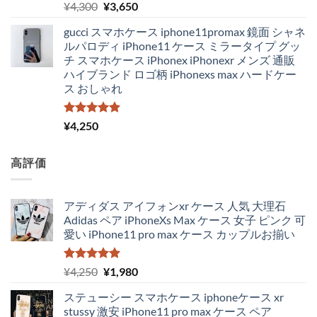
5段階中
元
現
¥
4,300
¥
3,650
5.00
の評価
の
在
gucci スマホケース iphone11promax 鏡面 シャネ
価
の
ルパロディ iPhone11 ケース ミラータイプ グッ
格
価
チ スマホケース iPhonex iPhonexr メンズ 通販
は
格
ハイブランド ロゴ柄 iPhonexs max ハードケー
¥4,300
は
ス おしゃれ
で
¥3,650
し
で
た。
す。
5段階中
¥
4,250
5.00
の評価
高評価
アディダス アイフォンxr ケース 人気 大理石
Adidas ペア iPhoneXs Max ケース 女子 ピンク 可
愛い iPhone11 pro max ケース カップルお揃い
5段階中
元
現
¥
4,250
¥
1,980
5.00
の評価
の
在
ステューシー スマホケース iphoneケース xr
価
の
stussy 激安 iPhone11 pro max ケース ペア
格
価