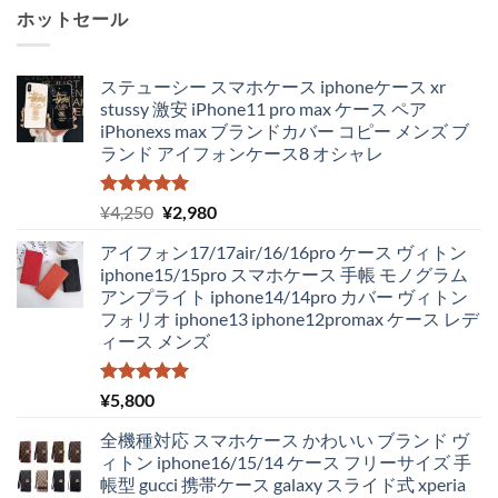
ホットセール
ステューシー スマホケース iphoneケース xr
stussy 激安 iPhone11 pro max ケース ペア
iPhonexs max ブランドカバー コピー メンズ ブ
ランド アイフォンケース8 オシャレ
5段階中
元
現
¥
4,250
¥
2,980
5.00
の評価
の
在
アイフォン17/17air/16/16pro ケース ヴィトン
価
の
iphone15/15pro スマホケース 手帳 モノグラム
格
価
アンプライト iphone14/14pro カバー ヴィトン
は
格
フォリオ iphone13 iphone12promax ケース レデ
¥4,250
は
ィース メンズ
で
¥2,980
し
で
た。
す。
5段階中
¥
5,800
5.00
の評価
全機種対応 スマホケース かわいい ブランド ヴ
ィトン iphone16/15/14 ケース フリーサイズ 手
帳型 gucci 携帯ケース galaxy スライド式 xperia