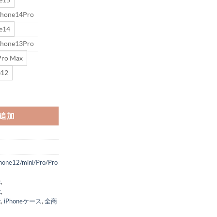
Phone14Pro
e14
Phone13Pro
Pro Max
e12
o ケース シャネルパロディ iphone 背面フリップケース カメラ保護 アイフォン
追加
hone12/mini/Pro/Pro
x
,
x
,
x
,
iPhoneケース
,
全商