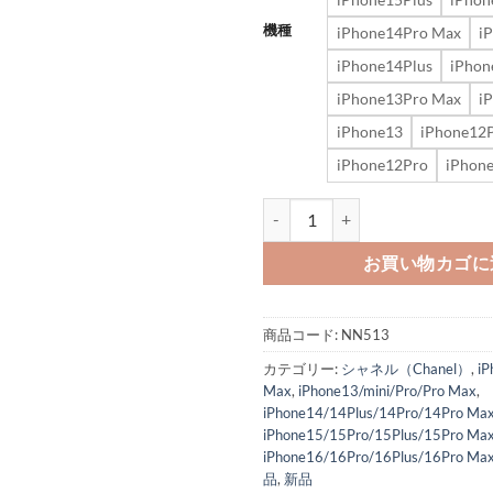
機種
iPhone14Pro Max
i
iPhone14Plus
iPhon
iPhone13Pro Max
i
iPhone13
iPhone12
iPhone12Pro
iPhon
ミラー 付き iphone16/15pr
お買い物カゴに
商品コード:
NN513
カテゴリー:
シャネル（Chanel）
,
iP
Max
,
iPhone13/mini/Pro/Pro Max
,
iPhone14/14Plus/14Pro/14Pro Ma
iPhone15/15Pro/15Plus/15Pro Ma
iPhone16/16Pro/16Plus/16Pro Ma
品
,
新品