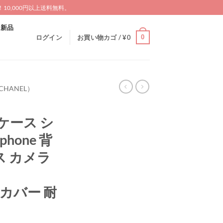
0,000円以上送料無料。
新品
0
ログイン
お買い物カゴ /
¥
0
HANEL）
o ケース シ
hone 背
 カメラ
roカバー 耐