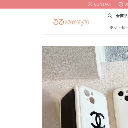
Skip
CONTACT
0
to
全商品
content
ホットセ