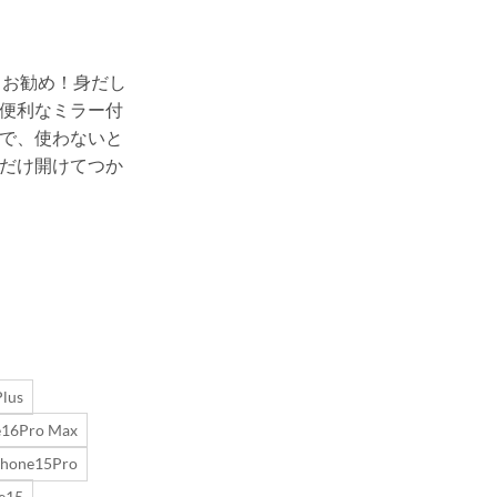
ースお勧め！身だし
便利なミラー付
で、使わないと
だけ開けてつか
lus
e16Pro Max
Phone15Pro
e15