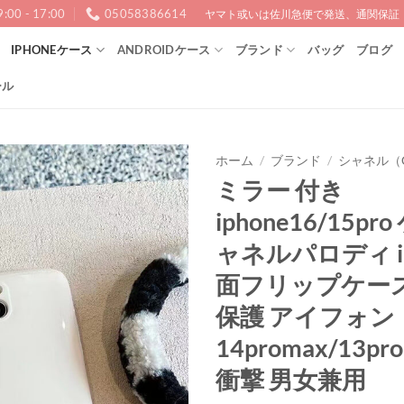
9:00 - 17:00
05058386614
ヤマト或いは佐川急便で発送、通関保証！1
IPHONEケース
ANDROIDケース
ブランド
バッグ
ブログ
ール
ホーム
/
ブランド
/
シャネル（C
ミラー 付き
iphone16/15pr
ャネルパロディ ip
面フリップケース
保護 アイフォン
14promax/13p
衝撃 男女兼用