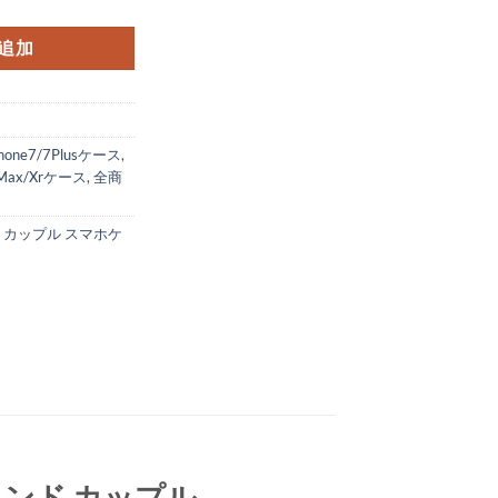
追加
Phone7/7Plusケース
,
s Max/Xrケース
,
全商
,
カップル スマホケ
 ブランド カップル