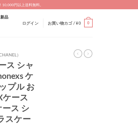
0,000円以上送料無料。
新品
0
ログイン
お買い物カゴ /
¥
0
HANEL）
 ケース シャ
onexs ケ
ップル お
Xケース
 ケース シ
ラスケー