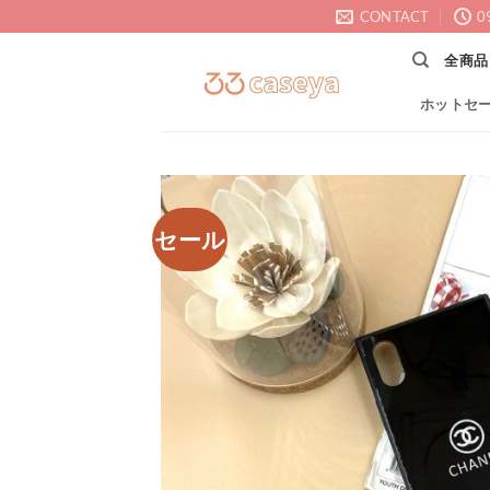
Skip
CONTACT
0
to
全商品
content
ホットセ
セール