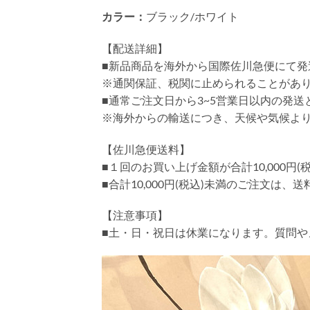
カラー：
ブラック/ホワイト
【配送詳細】
■新品商品を海外から国際佐川急便にて発
※通関保証、税関に止められることがあ
■通常ご注文日から3~5営業日以内の発
※海外からの輸送につき、天候や気候よ
【佐川急便送料】
■１回のお買い上げ金額が合計10,000
■合計10,000円(税込)未満のご注文は、
【注意事項】
■土・日・祝日は休業になります。質問