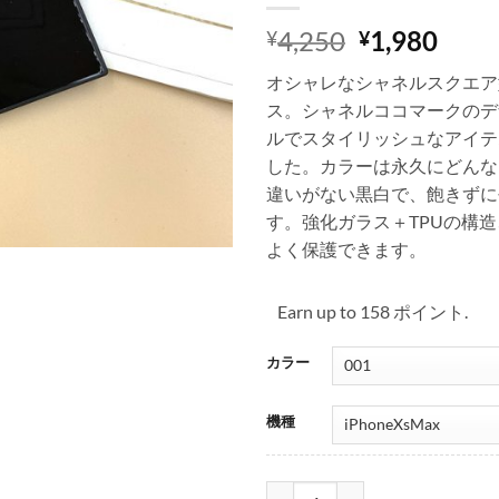
元
現
4,250
1,980
¥
¥
の
在
オシャレなシャネルスクエア型i
価
の
ス。シャネルココマークのデ
格
価
ルでスタイリッシュなアイテ
は
格
した。カラーは永久にどんな
¥4,250
は
違いがない黒白で、飽きずに
で
¥1,9
す。強化ガラス＋TPUの構
し
で
た。
す。
よく保護できます。
Earn up to 158 ポイント.
カラー
機種
iphoneXs Max ケース シャネ