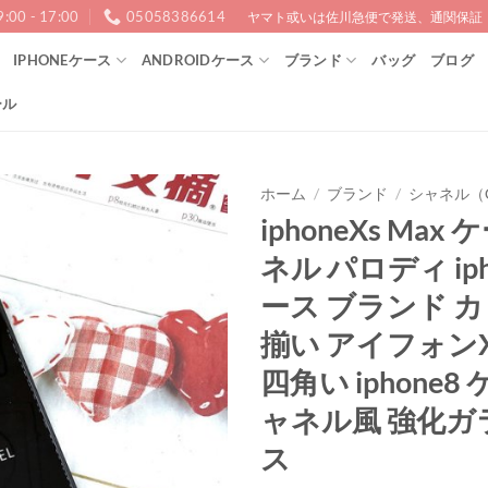
9:00 - 17:00
05058386614
ヤマト或いは佐川急便で発送、通関保証！1
IPHONEケース
ANDROIDケース
ブランド
バッグ
ブログ
ール
ホーム
/
ブランド
/
シャネル（C
iphoneXs Max
ネル パロディ iph
ース ブランド カ
揃い アイフォン
四角い iphone8
ャネル風 強化ガ
ス