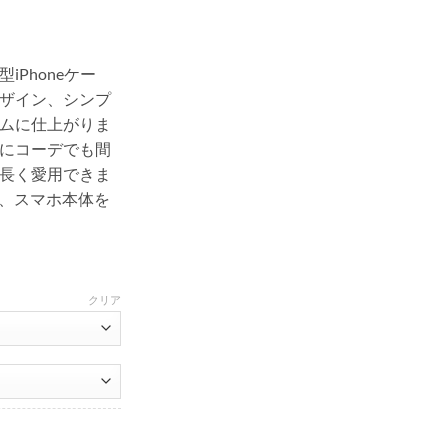
Phoneケー
ザイン、シンプ
ムに仕上がりま
にコーデでも間
長く愛用できま
80
造、スマホ本体を
クリア
ル パロディ iphonexs ケース ブランド カップル お揃い アイフォンXケース