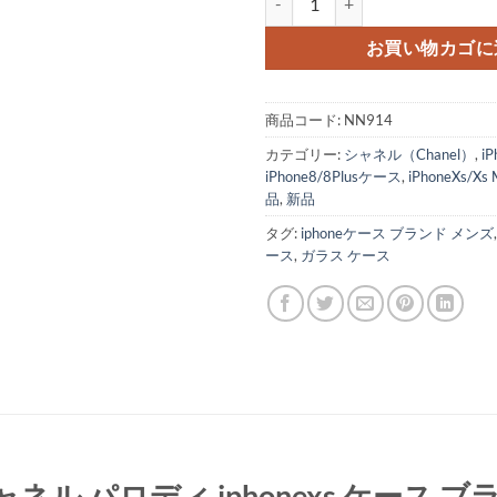
お買い物カゴに
商品コード:
NN914
カテゴリー:
シャネル（Chanel）
,
i
iPhone8/8Plusケース
,
iPhoneXs/X
品
,
新品
タグ:
iphoneケース ブランド メンズ
ース
,
ガラス ケース
ス シャネル パロディ iphonexs ケース