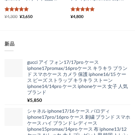
5段階中
元
5
の
現
5段階中
5
の
¥
4,300
¥
3,650
¥
4,800
の
在
評価
評価
価
の
格
価
は
格
¥4,300
は
で
¥3,650
新品
し
で
た。
す。
gucci アイ フォン17/17pro ケース
iphone17promax/16proケース キラキラ ブラン
ド スマホケース カメラ 保護 iphone16/15 ケー
ス ビーズ ストラップ キラキラ ストーン
iphone14/14pro ケース iphoneケース 女子 人気
ブランド
¥
5,850
シャネル iphone17/16 ケース パロディ
iphone17pro/16pro ケース 刺繍 ブランド スマホ
ケース ハイ ブランド レディース
iphone15promax/14pro ケース 布 iphone13/12
ケース おしゃれ 大人 プレゼント用 韓国 トレン