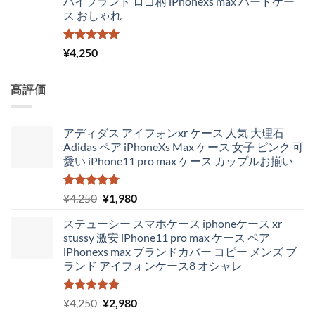
ハイブランド ロゴ柄 iPhonexs max ハードケー
¥4,300
は
ス おしゃれ
で
¥3,650
し
で
た。
す。
5段階中
¥
4,250
5.00
の評価
高評価
アディダス アイフォンxr ケース 人気 大理石
Adidas ペア iPhoneXs Max ケース 女子 ピンク 可
愛い iPhone11 pro max ケース カップルお揃い
5段階中
元
現
¥
4,250
¥
1,980
5.00
の評価
の
在
ステューシー スマホケース iphoneケース xr
価
の
stussy 激安 iPhone11 pro max ケース ペア
格
価
iPhonexs max ブランドカバー コピー メンズ ブ
は
格
ランド アイフォンケース8 オシャレ
¥4,250
は
で
¥1,980
し
で
5段階中
元
現
¥
4,250
¥
2,980
5.00
の評価