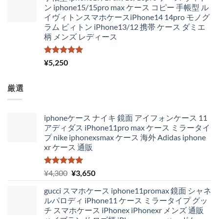
ン iphone15/15pro max ケース コピー 手帳型 ル
イヴィトンスマホケースiPhone14 14pro モノグ
ラム ビィトン iPhone13/12 携帯 ケース ダミエ
柄 メンズ レディース
5段階中
¥
5,250
5.00
の評価
厳選
iphoneケース ナイキ 鏡面 アイフォンケース 11
アディダス iPhone11pro max ケース ミラータイ
プ nike iphonexsmax ケース 海外 Adidas iphone
xr ケース 通販
5段階中
元
現
¥
4,300
¥
3,650
5.00
の評価
の
在
gucci スマホケース iphone11promax 鏡面 シャネ
価
の
ルパロディ iPhone11 ケース ミラータイプ グッ
格
価
チ スマホケース iPhonex iPhonexr メンズ 通販
は
格