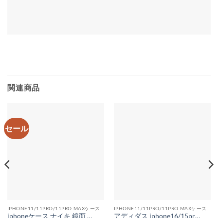
関連商品
セール
IPHONE11/11PRO/11PRO MAXケース
IPHONE11/11PRO/11PRO MAXケース
iphoneケース ナイキ 鏡面 アイフォンケース 11 アディダス iPhone11pro max ケース ミラータイプ nike iphonexsmax ケース 海外 Adidas iphone xr ケース 通販
アディダス iphone16/15proケース 人気 adidas iPhone14 スマホケース カップル ネックストラップ iPhone14pro ケース おしゃれギフト スポーツブランド iphone13promax/12pro カバー 対衝撃