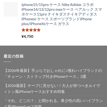
た。
す。
の
在
iphone15/15pro ケース Nike Adidas コラボ
価
の
iPhone14/13/12pro maxケース ペアルック スマ
格
価
ホケース11pro ナイキダスナイキアディダス
は
格
iPhonexr ケース スポーツブランドiPhone
¥4,250
は
plus/iPhoneXsケース ガラス
で
¥2,980
し
で
た。
す。
5段階中
¥
4,750
5.00
の評価
最近の投稿
【2026年最新】手ぶらでおしゃれに♪憧れハイブランドの
「チェーン・ストラップ付きiPhoneケース」3選
【2026最新】チープに見せない！大人が持つべきルイヴ
ィトン風iPhoneケースおすすめ特集
「それ、どこの？」と聞かれる。希少性の高いハイブラン
ド風iPhoneケース特集