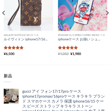
GALAXY NOTE10/10+ケース
IPHONE11/11PRO/11PRO MAXケース
ルイヴィトン iphone17/16/15 ケース 手帳型 グッチ android スライド式スマホケース ヴィトンスマホケースギャラクシー アイフォン コピー 全機種対応 激安
iphoneケース お揃い シュプリーム iPhone11 pro max ケース ドラえもん かわいい supreme iphonexs max xrケース キラキラ 通販 アイフォン8 8プラスケース ハード
5段階中
5
の
5段階中
元
5
の
現
¥
6,500
¥
4,050
¥
1,980
の
在
評価
評価
価
の
格
価
は
格
¥4,050
は
で
¥1,980
新品
し
で
た。
す。
gucci アイ フォン17/17pro ケース
iphone17promax/16proケース キラキラ ブラン
ド スマホケース カメラ 保護 iphone16/15 ケー
ス ビーズ ストラップ キラキラ ストーン
iphone14/14pro ケース iphoneケース 女子 人気