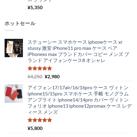
¥
5,350
ホットセール
ステューシー スマホケース iphoneケース xr
stussy 激安 iPhone11 pro max ケース ペア
iPhonexs max ブランドカバー コピー メンズ ブ
ランド アイフォンケース8 オシャレ
5段階中
元
現
¥
4,250
¥
2,980
5.00
の評価
の
在
アイフォン17/17air/16/16pro ケース ヴィトン
価
の
iphone15/15pro スマホケース 手帳 モノグラム
格
価
アンプライト iphone14/14pro カバー ヴィトン
は
格
フォリオ iphone13 iphone12promax ケース レデ
¥4,250
は
ィース メンズ
で
¥2,980
し
で
た。
す。
5段階中
¥
5,800
5.00
の評価