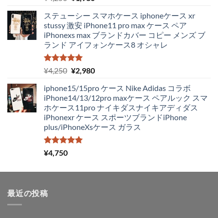
5.00
の評価
の
在
ステューシー スマホケース iphoneケース xr
価
の
stussy 激安 iPhone11 pro max ケース ペア
格
価
iPhonexs max ブランドカバー コピー メンズ ブ
は
格
ランド アイフォンケース8 オシャレ
¥4,250
は
で
¥1,980
し
で
5段階中
元
現
¥
4,250
¥
2,980
5.00
の評価
た。
す。
の
在
iphone15/15pro ケース Nike Adidas コラボ
価
の
iPhone14/13/12pro maxケース ペアルック スマ
格
価
ホケース11pro ナイキダスナイキアディダス
は
格
iPhonexr ケース スポーツブランドiPhone
¥4,250
は
plus/iPhoneXsケース ガラス
で
¥2,980
し
で
た。
す。
5段階中
¥
4,750
5.00
の評価
最近の投稿