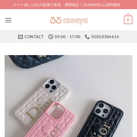
Skip
ヤマト或いは佐川急便で発送、通関保証！10,000円以上送料無料。
to
content
0
CONTACT
09:00 - 17:00
05058386614