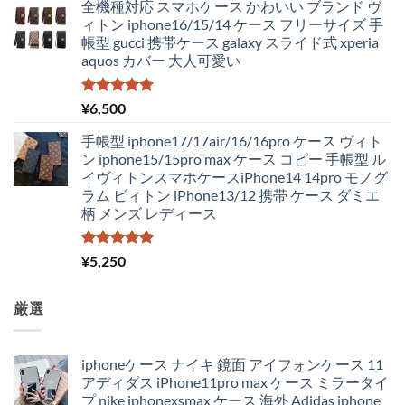
全機種対応 スマホケース かわいい ブランド ヴ
ィトン iphone16/15/14 ケース フリーサイズ 手
帳型 gucci 携帯ケース galaxy スライド式 xperia
aquos カバー 大人可愛い
5段階中
¥
6,500
5.00
の評価
手帳型 iphone17/17air/16/16pro ケース ヴィト
ン iphone15/15pro max ケース コピー 手帳型 ル
イヴィトンスマホケースiPhone14 14pro モノグ
ラム ビィトン iPhone13/12 携帯 ケース ダミエ
柄 メンズ レディース
5段階中
¥
5,250
5.00
の評価
厳選
iphoneケース ナイキ 鏡面 アイフォンケース 11
アディダス iPhone11pro max ケース ミラータイ
プ nike iphonexsmax ケース 海外 Adidas iphone