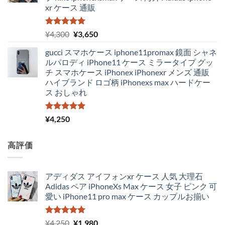
xr ケース 通販
5段階中
元
現
¥
4,300
¥
3,650
5.00
の評価
の
在
gucci スマホケース iphone11promax 鏡面 シャネ
価
の
ルパロディ iPhone11 ケース ミラータイプ グッ
格
価
チ スマホケース iPhonex iPhonexr メンズ 通販
は
格
ハイブランド ロゴ柄 iPhonexs max ハードケー
¥4,300
は
ス おしゃれ
で
¥3,650
し
で
た。
す。
5段階中
¥
4,250
5.00
の評価
高評価
アディダス アイフォンxr ケース 人気 大理石
Adidas ペア iPhoneXs Max ケース 女子 ピンク 可
愛い iPhone11 pro max ケース カップルお揃い
5段階中
元
現
¥
4,250
¥
1,980