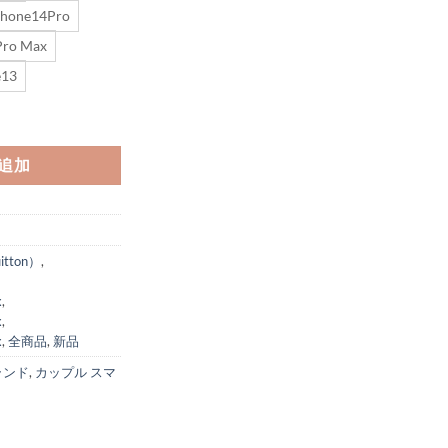
Phone14Pro
Pro Max
e13
 ケース ルイ ヴィトン ヴィヴィエンヌ 新作 iphone15/15pro ケース おもしろ 
追加
tton）
,
x
,
x
,
x
,
全商品
,
新品
ブランド
,
カップル スマ