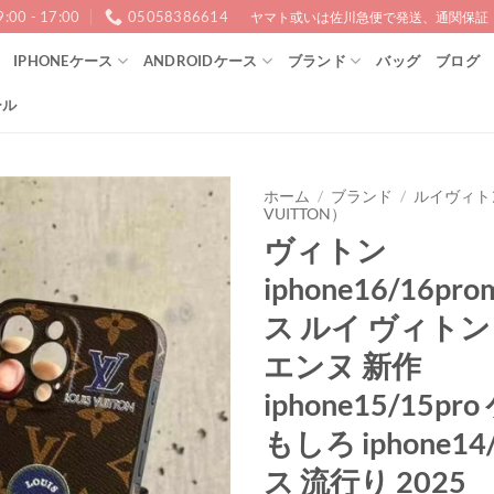
9:00 - 17:00
05058386614
ヤマト或いは佐川急便で発送、通関保証！1
IPHONEケース
ANDROIDケース
ブランド
バッグ
ブログ
ール
ホーム
/
ブランド
/
ルイヴィトン
VUITTON）
ヴィトン
iphone16/16pr
ス ルイ ヴィトン
エンヌ 新作
iphone15/15pr
もしろ iphone14
ス 流行り 2025