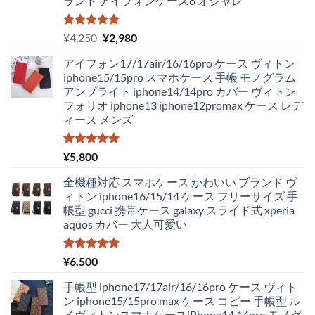
ランド アイフォンケース8 オシャレ
5段階中
元
現
¥
4,250
¥
2,980
5.00
の評価
の
在
アイフォン17/17air/16/16pro ケース ヴィトン
価
の
iphone15/15pro スマホケース 手帳 モノグラム
格
価
アンプライト iphone14/14pro カバー ヴィトン
は
格
フォリオ iphone13 iphone12promax ケース レデ
¥4,250
は
ィース メンズ
で
¥2,980
し
で
た。
す。
5段階中
¥
5,800
5.00
の評価
全機種対応 スマホケース かわいい ブランド ヴ
ィトン iphone16/15/14 ケース フリーサイズ 手
帳型 gucci 携帯ケース galaxy スライド式 xperia
aquos カバー 大人可愛い
5段階中
¥
6,500
5.00
の評価
手帳型 iphone17/17air/16/16pro ケース ヴィト
ン iphone15/15pro max ケース コピー 手帳型 ル
イヴィトンスマホケースiPhone14 14pro モノグ