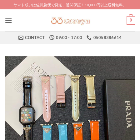
Skip
ヤマト或いは佐川急便で発送、通関保証！10,000円以上送料無料。
to
content
0
CONTACT
09:00 - 17:00
05058386614