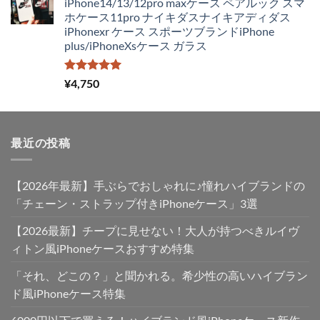
iPhone14/13/12pro maxケース ペアルック スマ
格
価
ホケース11pro ナイキダスナイキアディダス
は
格
iPhonexr ケース スポーツブランドiPhone
¥4,250
は
plus/iPhoneXsケース ガラス
で
¥2,980
し
で
た。
す。
5段階中
¥
4,750
5.00
の評価
最近の投稿
【2026年最新】手ぶらでおしゃれに♪憧れハイブランドの
「チェーン・ストラップ付きiPhoneケース」3選
【2026最新】チープに見せない！大人が持つべきルイヴ
ィトン風iPhoneケースおすすめ特集
「それ、どこの？」と聞かれる。希少性の高いハイブラン
ド風iPhoneケース特集