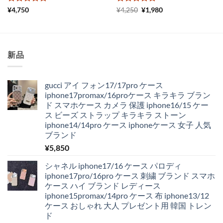
5段階中
5
の
5段階中
元
5
の
現
¥
4,750
¥
4,250
¥
1,980
の
在
評価
評価
価
の
格
価
は
格
¥4,250
は
で
¥1,980
新品
し
で
た。
す。
gucci アイ フォン17/17pro ケース
iphone17promax/16proケース キラキラ ブラン
ド スマホケース カメラ 保護 iphone16/15 ケー
ス ビーズ ストラップ キラキラ ストーン
iphone14/14pro ケース iphoneケース 女子 人気
ブランド
¥
5,850
シャネル iphone17/16 ケース パロディ
iphone17pro/16pro ケース 刺繍 ブランド スマホ
ケース ハイ ブランド レディース
iphone15promax/14pro ケース 布 iphone13/12
ケース おしゃれ 大人 プレゼント用 韓国 トレン
ド