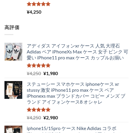
し
で
た。
す。
5段階中
¥
4,250
5.00
の評価
高評価
アディダス アイフォンxr ケース 人気 大理石
Adidas ペア iPhoneXs Max ケース 女子 ピンク 可
愛い iPhone11 pro max ケース カップルお揃い
5段階中
元
現
¥
4,250
¥
1,980
5.00
の評価
の
在
ステューシー スマホケース iphoneケース xr
価
の
stussy 激安 iPhone11 pro max ケース ペア
格
価
iPhonexs max ブランドカバー コピー メンズ ブ
は
格
ランド アイフォンケース8 オシャレ
¥4,250
は
で
¥1,980
し
で
5段階中
元
現
¥
4,250
¥
2,980
5.00
の評価
た。
す。
の
在
iphone15/15pro ケース Nike Adidas コラボ
価
の