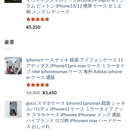
ラム ビィトン iPhone13/12 携帯 ケース ダミエ
柄 メンズ レディース
5段階中
¥
5,250
5.00
の評価
厳選
iphoneケース ナイキ 鏡面 アイフォンケース 11
アディダス iPhone11pro max ケース ミラータイ
プ nike iphonexsmax ケース 海外 Adidas iphone
xr ケース 通販
5段階中
元
現
¥
4,300
¥
3,650
5.00
の評価
の
在
gucci スマホケース iphone11promax 鏡面 シャネ
価
の
ルパロディ iPhone11 ケース ミラータイプ グッ
格
価
チ スマホケース iPhonex iPhonexr メンズ 通販
は
格
ハイブランド ロゴ柄 iPhonexs max ハードケー
¥4,300
は
ス おしゃれ
で
¥3,650