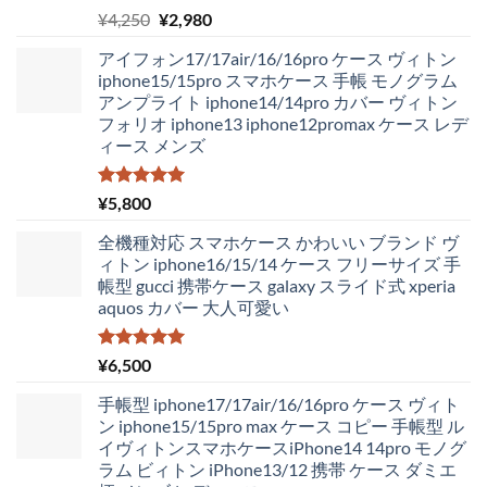
5段階中
元
現
¥
4,250
¥
2,980
5.00
の評価
の
在
アイフォン17/17air/16/16pro ケース ヴィトン
価
の
iphone15/15pro スマホケース 手帳 モノグラム
格
価
アンプライト iphone14/14pro カバー ヴィトン
は
格
フォリオ iphone13 iphone12promax ケース レデ
¥4,250
は
ィース メンズ
で
¥2,980
し
で
た。
す。
5段階中
¥
5,800
5.00
の評価
全機種対応 スマホケース かわいい ブランド ヴ
ィトン iphone16/15/14 ケース フリーサイズ 手
帳型 gucci 携帯ケース galaxy スライド式 xperia
aquos カバー 大人可愛い
5段階中
¥
6,500
5.00
の評価
手帳型 iphone17/17air/16/16pro ケース ヴィト
ン iphone15/15pro max ケース コピー 手帳型 ル
イヴィトンスマホケースiPhone14 14pro モノグ
ラム ビィトン iPhone13/12 携帯 ケース ダミエ