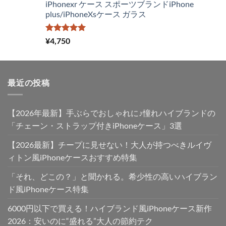
iPhonexr ケース スポーツブランドiPhone
¥4,250
は
plus/iPhoneXsケース ガラス
で
¥2,980
し
で
た。
す。
5段階中
¥
4,750
5.00
の評価
最近の投稿
【2026年最新】手ぶらでおしゃれに♪憧れハイブランドの
「チェーン・ストラップ付きiPhoneケース」3選
【2026最新】チープに見せない！大人が持つべきルイヴ
ィトン風iPhoneケースおすすめ特集
「それ、どこの？」と聞かれる。希少性の高いハイブラン
ド風iPhoneケース特集
6000円以下で買える！ハイブランド風iPhoneケース新作
2026：安いのに“盛れる”大人の節約テク