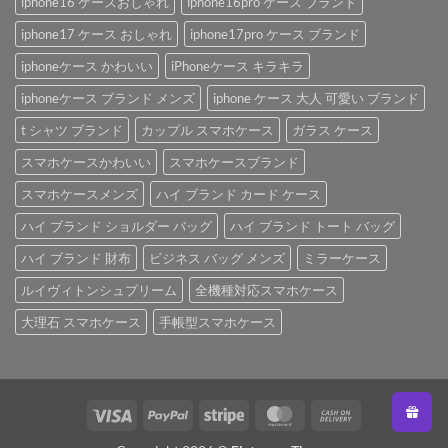
iphone16 ケースおしゃれ
iphone16pro ケース ブランド
iphone17 ケース おしゃれ
iphone17pro ケース ブランド
iphoneケース かわいい
iPhoneケース キラキラ
iphoneケース ブランド メンズ
iphone ケース 大人 可愛い ブランド
t シャツ ブランド
カップル スマホケース
ガラス ケース
スマホケースかわいい
スマホケースブランド
スマホケースメンズ
ハイ ブランド カード ケース
ハイ ブランド ショルダー バッグ
ハイ ブランド トート バッグ
ハイ ブランド 財布
ビジネス バッグ メンズ
ミラーケース
ルイヴィトンシュプリーム
全機種対応スマホケース
大理石 スマホケース
手帳型スマホケース
Visa
PayPal
Stripe
MasterCard
Cash
On