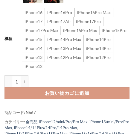
iPhone16
iPhone16Pro
iPhone16Pro Max
iPhone17
iPhone17Air
iPhone17Pro
iPhone17Pro Max
iPhone15Pro Max
iPhone15Pro
機種
iPhone15
iPhone14Pro Max
iPhone14Pro
iPhone14
iPhone13Pro Max
iPhone13Pro
iPhone13
iPhone12Pro Max
iPhone12Pro
iPhone12
プラダ iphone17/17pro/16/16promax ケース カード収納 ipho
お買い物カゴに追加
商品コード:
N667
カテゴリー:
全商品
,
iPhone12/mini/Pro/Pro Max
,
iPhone13/mini/Pro/Pro
Max
,
iPhone14/14Plus/14Pro/14Pro Max
,
iPhone15/15Pro/15Plus/15Pro Max
,
iPhone16/16Pro/16Plus/16Pro