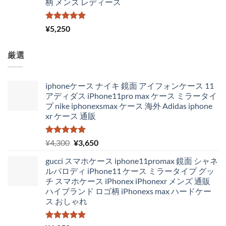
柄 メンズ レディース
5段階中
¥
5,250
5.00
の評価
厳選
iphoneケース ナイキ 鏡面 アイフォンケース 11
アディダス iPhone11pro max ケース ミラータイ
プ nike iphonexsmax ケース 海外 Adidas iphone
xr ケース 通販
5段階中
元
現
¥
4,300
¥
3,650
5.00
の評価
の
在
gucci スマホケース iphone11promax 鏡面 シャネ
価
の
ルパロディ iPhone11 ケース ミラータイプ グッ
格
価
チ スマホケース iPhonex iPhonexr メンズ 通販
は
格
ハイブランド ロゴ柄 iPhonexs max ハードケー
¥4,300
は
ス おしゃれ
で
¥3,650
し
で