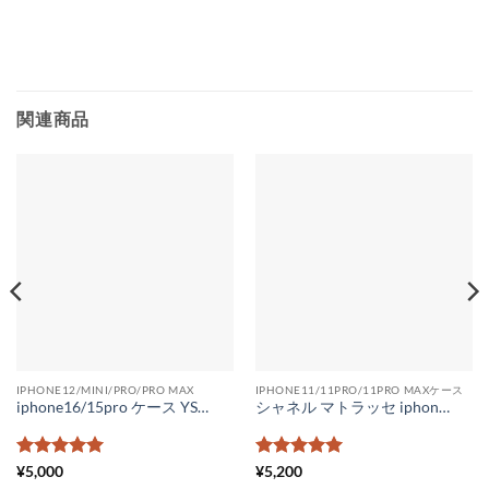
関連商品
IPHONE12/MINI/PRO/PRO MAX
IPHONE11/11PRO/11PRO MAXケース
iphone16/15pro ケース YSLロゴ アイフォン14/14pro/14promaxケース おしゃれ サンローラン iphone13promaxケース レザー iphone12 スマホケース かわいい
シャネル マトラッセ iphone16/15pro ケース 背面収納 iphone14promax ケース chanel アイフォン14/13ケース ラムスキン ココマーク ブランドパロディ iphone12promax ケース かわいい
5段階中
5
の
5段階中
5
の
¥
5,000
¥
5,200
評価
評価