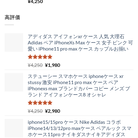
た。
す。
5段階中
¥
4,250
5.00
の評価
高評価
アディダス アイフォンxr ケース 人気 大理石
Adidas ペア iPhoneXs Max ケース 女子 ピンク 可
愛い iPhone11 pro max ケース カップルお揃い
5段階中
元
現
¥
4,250
¥
1,980
5.00
の評価
の
在
ステューシー スマホケース iphoneケース xr
価
の
stussy 激安 iPhone11 pro max ケース ペア
格
価
iPhonexs max ブランドカバー コピー メンズ ブ
は
格
ランド アイフォンケース8 オシャレ
¥4,250
は
で
¥1,980
し
で
5段階中
元
現
¥
4,250
¥
2,980
5.00
の評価
た。
す。
の
在
iphone15/15pro ケース Nike Adidas コラボ
価
の
iPhone14/13/12pro maxケース ペアルック スマ
格
価
ホケース11pro ナイキダスナイキアディダス
は
格