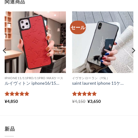
関連商品
セール
IPHONE11/11PRO/11PRO MAXケース
イヴサンローラン（YSL）
ルイヴィトン iphone16/15/134ケース 新作 ビトン iphone15pro ケース モノグラムアンプラント ブランド コピー iphone14promax スマホケース ハード
saint laurent iphone 11ケース 鏡面 メンズ ルイヴィトン アイフォンケース11pro ペア LV iPhone11promax xs xr ケース ハイブランド ロゴ 激安 通販
5段階中
5
の
5段階中
元
5
の
現
¥
4,850
¥
4,150
¥
3,650
の
在
評価
評価
価
の
格
価
は
格
¥4,150
は
で
¥3,650
新品
し
で
た。
す。