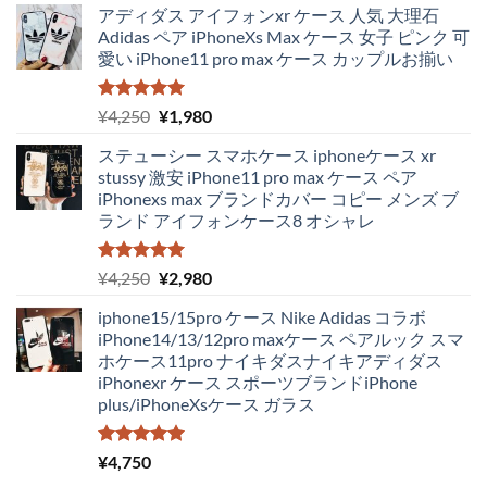
アディダス アイフォンxr ケース 人気 大理石
Adidas ペア iPhoneXs Max ケース 女子 ピンク 可
愛い iPhone11 pro max ケース カップルお揃い
5段階中
元
現
¥
4,250
¥
1,980
5.00
の評価
の
在
ステューシー スマホケース iphoneケース xr
価
の
stussy 激安 iPhone11 pro max ケース ペア
格
価
iPhonexs max ブランドカバー コピー メンズ ブ
は
格
ランド アイフォンケース8 オシャレ
¥4,250
は
で
¥1,980
し
で
5段階中
元
現
¥
4,250
¥
2,980
5.00
の評価
た。
す。
の
在
iphone15/15pro ケース Nike Adidas コラボ
価
の
iPhone14/13/12pro maxケース ペアルック スマ
格
価
ホケース11pro ナイキダスナイキアディダス
は
格
iPhonexr ケース スポーツブランドiPhone
¥4,250
は
plus/iPhoneXsケース ガラス
で
¥2,980
し
で
た。
す。
5段階中
¥
4,750
5.00
の評価