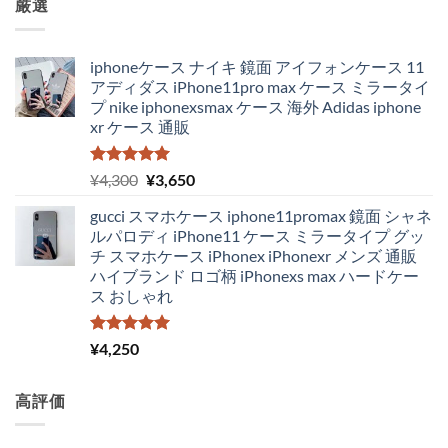
厳選
iphoneケース ナイキ 鏡面 アイフォンケース 11
アディダス iPhone11pro max ケース ミラータイ
プ nike iphonexsmax ケース 海外 Adidas iphone
xr ケース 通販
5段階中
元
現
¥
4,300
¥
3,650
5.00
の評価
の
在
gucci スマホケース iphone11promax 鏡面 シャネ
価
の
ルパロディ iPhone11 ケース ミラータイプ グッ
格
価
チ スマホケース iPhonex iPhonexr メンズ 通販
は
格
ハイブランド ロゴ柄 iPhonexs max ハードケー
¥4,300
は
ス おしゃれ
で
¥3,650
し
で
た。
す。
5段階中
¥
4,250
5.00
の評価
高評価