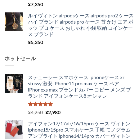
¥
7,350
ルイヴィトン airpodsケース airpods pro2 ケース
ハイ ブランド airpods pro ケース 首 かけ エア ポ
ッツ プロ ケース おしゃれ 小銭 収納 コインケー
ス ブランド
¥
5,350
ホットセール
ステューシー スマホケース iphoneケース xr
stussy 激安 iPhone11 pro max ケース ペア
iPhonexs max ブランドカバー コピー メンズ ブ
ランド アイフォンケース8 オシャレ
5段階中
元
現
¥
4,250
¥
2,980
5.00
の評価
の
在
アイフォン17/17air/16/16pro ケース ヴィトン
価
の
iphone15/15pro スマホケース 手帳 モノグラム
格
価
アンプライト iphone14/14pro カバー ヴィトン
は
格