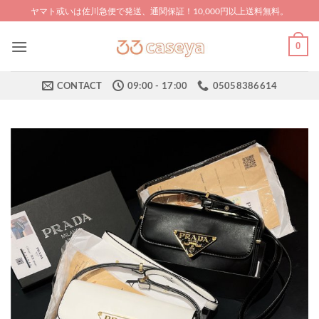
Skip
ヤマト或いは佐川急便で発送、通関保証！10,000円以上送料無料。
to
content
0
CONTACT
09:00 - 17:00
05058386614