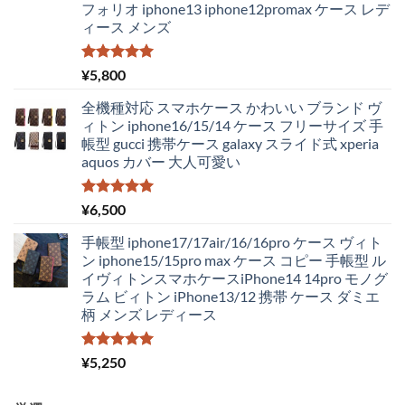
フォリオ iphone13 iphone12promax ケース レデ
¥4,250
は
ィース メンズ
で
¥2,980
し
で
た。
す。
5段階中
¥
5,800
5.00
の評価
全機種対応 スマホケース かわいい ブランド ヴ
ィトン iphone16/15/14 ケース フリーサイズ 手
帳型 gucci 携帯ケース galaxy スライド式 xperia
aquos カバー 大人可愛い
5段階中
¥
6,500
5.00
の評価
手帳型 iphone17/17air/16/16pro ケース ヴィト
ン iphone15/15pro max ケース コピー 手帳型 ル
イヴィトンスマホケースiPhone14 14pro モノグ
ラム ビィトン iPhone13/12 携帯 ケース ダミエ
柄 メンズ レディース
5段階中
¥
5,250
5.00
の評価