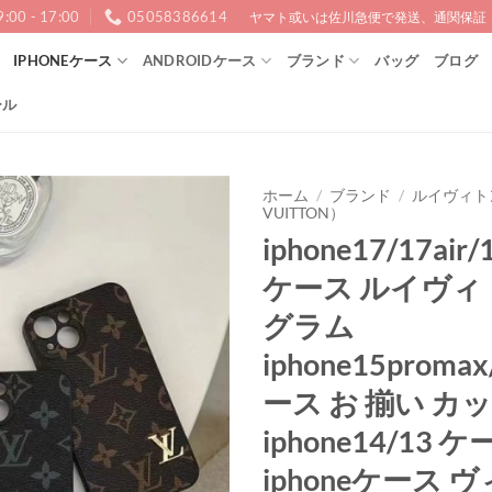
9:00 - 17:00
05058386614
ヤマト或いは佐川急便で発送、通関保証！1
IPHONEケース
ANDROIDケース
ブランド
バッグ
ブログ
ール
ホーム
/
ブランド
/
ルイヴィトン
VUITTON）
iphone17/17air/
ケース ルイヴィ
グラム
iphone15promax
ース お 揃い カ
iphone14/13 
iphoneケース 