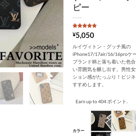
ピー
1
件の利用者
5,050
¥
評価に基づ
く5段階評
ルイヴィトン・グッチ風の
価のうち、
5
点
iPhone17/17air/16/16
ブランド柄と落ち着いた色合
い雰囲気を醸し出す。男性女
ション感がたっぷり！ビジネ
すすめします。
Earn up to 404 ポイント.
カラー