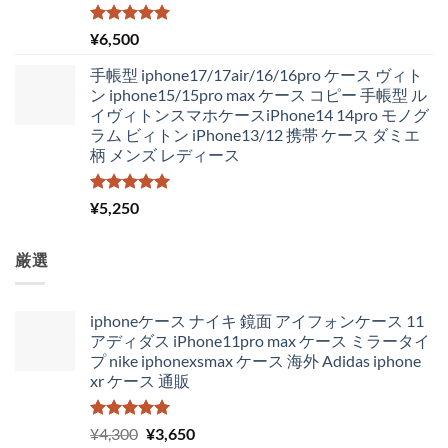
5段階中
¥
6,500
5.00
の評価
手帳型 iphone17/17air/16/16pro ケース ヴィト
ン iphone15/15pro max ケース コピー 手帳型 ル
イヴィトンスマホケースiPhone14 14pro モノグ
ラム ビィトン iPhone13/12 携帯 ケース ダミエ
柄 メンズ レディース
5段階中
¥
5,250
5.00
の評価
厳選
iphoneケース ナイキ 鏡面 アイフォンケース 11
アディダス iPhone11pro max ケース ミラータイ
プ nike iphonexsmax ケース 海外 Adidas iphone
xr ケース 通販
5段階中
元
現
¥
4,300
¥
3,650
5.00
の評価