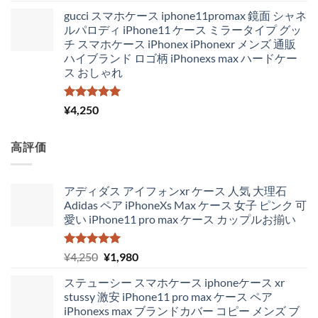
の
在
gucci スマホケース iphone11promax 鏡面 シャネ
価
の
ルパロディ iPhone11 ケース ミラータイプ グッ
格
価
チ スマホケース iPhonex iPhonexr メンズ 通販
は
格
ハイブランド ロゴ柄 iPhonexs max ハードケー
¥4,300
は
ス おしゃれ
で
¥3,650
し
で
た。
す。
5段階中
¥
4,250
5.00
の評価
高評価
アディダス アイフォンxr ケース 人気 大理石
Adidas ペア iPhoneXs Max ケース 女子 ピンク 可
愛い iPhone11 pro max ケース カップルお揃い
5段階中
元
現
¥
4,250
¥
1,980
5.00
の評価
の
在
ステューシー スマホケース iphoneケース xr
価
の
stussy 激安 iPhone11 pro max ケース ペア
格
価
iPhonexs max ブランドカバー コピー メンズ ブ
は
格