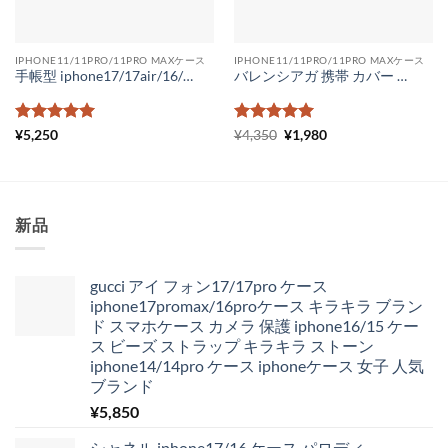
IPHONE11/11PRO/11PRO MAXケース
IPHONE11/11PRO/11PRO MAXケース
手帳型 iphone17/17air/16/16pro ケース ヴィトン iphone15/15pro max ケース コピー 手帳型 ルイヴィトンスマホケースiPhone14 14pro モノグラム ビィトン iPhone13/12 携帯 ケース ダミエ柄 メンズ レディース
バレンシアガ 携帯 カバー コピー ペアルック iphone12ケース 新作 balenciaga iphone xr アイフォンケース11 ケース 海外セレブ 背面ガラス
5段階中
5
の
5段階中
元
5
の
現
¥
5,250
¥
4,350
¥
1,980
の
在
評価
評価
価
の
格
価
は
格
¥4,350
は
で
¥1,980
新品
し
で
た。
す。
gucci アイ フォン17/17pro ケース
iphone17promax/16proケース キラキラ ブラン
ド スマホケース カメラ 保護 iphone16/15 ケー
ス ビーズ ストラップ キラキラ ストーン
iphone14/14pro ケース iphoneケース 女子 人気
ブランド
¥
5,850
シャネル iphone17/16 ケース パロディ