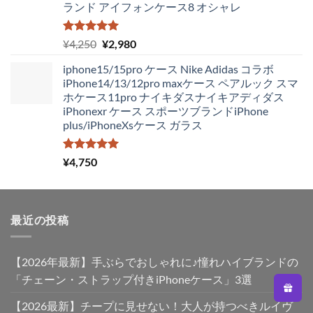
ランド アイフォンケース8 オシャレ
¥4,250
は
で
¥1,980
し
で
5段階中
元
現
¥
4,250
¥
2,980
5.00
の評価
た。
す。
の
在
iphone15/15pro ケース Nike Adidas コラボ
価
の
iPhone14/13/12pro maxケース ペアルック スマ
格
価
ホケース11pro ナイキダスナイキアディダス
は
格
iPhonexr ケース スポーツブランドiPhone
¥4,250
は
plus/iPhoneXsケース ガラス
で
¥2,980
し
で
た。
す。
5段階中
¥
4,750
5.00
の評価
最近の投稿
【2026年最新】手ぶらでおしゃれに♪憧れハイブランドの
「チェーン・ストラップ付きiPhoneケース」3選
【2026最新】チープに見せない！大人が持つべきルイヴ