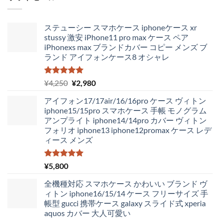
ステューシー スマホケース iphoneケース xr
stussy 激安 iPhone11 pro max ケース ペア
iPhonexs max ブランドカバー コピー メンズ ブ
ランド アイフォンケース8 オシャレ
5段階中
元
現
¥
4,250
¥
2,980
5.00
の評価
の
在
アイフォン17/17air/16/16pro ケース ヴィトン
価
の
iphone15/15pro スマホケース 手帳 モノグラム
格
価
アンプライト iphone14/14pro カバー ヴィトン
は
格
フォリオ iphone13 iphone12promax ケース レデ
¥4,250
は
ィース メンズ
で
¥2,980
し
で
た。
す。
5段階中
¥
5,800
5.00
の評価
全機種対応 スマホケース かわいい ブランド ヴ
ィトン iphone16/15/14 ケース フリーサイズ 手
帳型 gucci 携帯ケース galaxy スライド式 xperia
aquos カバー 大人可愛い