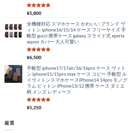
し
で
た。
す。
5段階中
¥
5,800
5.00
の評価
全機種対応 スマホケース かわいい ブランド ヴ
ィトン iphone16/15/14 ケース フリーサイズ 手
帳型 gucci 携帯ケース galaxy スライド式 xperia
aquos カバー 大人可愛い
5段階中
¥
6,500
5.00
の評価
手帳型 iphone17/17air/16/16pro ケース ヴィト
ン iphone15/15pro max ケース コピー 手帳型 ル
イヴィトンスマホケースiPhone14 14pro モノグ
ラム ビィトン iPhone13/12 携帯 ケース ダミエ
柄 メンズ レディース
5段階中
¥
5,250
5.00
の評価
厳選