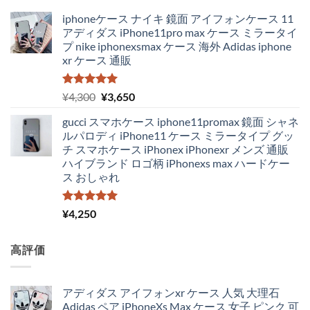
iphoneケース ナイキ 鏡面 アイフォンケース 11
アディダス iPhone11pro max ケース ミラータイ
プ nike iphonexsmax ケース 海外 Adidas iphone
xr ケース 通販
5段階中
元
現
¥
4,300
¥
3,650
5.00
の評価
の
在
gucci スマホケース iphone11promax 鏡面 シャネ
価
の
ルパロディ iPhone11 ケース ミラータイプ グッ
格
価
チ スマホケース iPhonex iPhonexr メンズ 通販
は
格
ハイブランド ロゴ柄 iPhonexs max ハードケー
¥4,300
は
ス おしゃれ
で
¥3,650
し
で
た。
す。
5段階中
¥
4,250
5.00
の評価
高評価
アディダス アイフォンxr ケース 人気 大理石
Adidas ペア iPhoneXs Max ケース 女子 ピンク 可