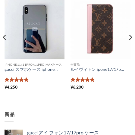
IPHONE11/11PRO/11PRO MAXケース
全商品
gucci スマホケース iphone11promax 鏡面 シャネルパロディ iPhone11 ケース ミラータイプ グッチ スマホケース iPhonex iPhonexr メンズ 通販 ハイブランド ロゴ柄 iPhonexs max ハードケース おしゃれ
ルイヴィトン ipone17/17promax ケース 手帳型 iphone16/16pro/15/15proケース ヴィトン 風 iphone14pro/14pro max ケース 手帳型 ブランド ルイ ヴィトン iphone13 ケース コピー iPhone13promaxケース モノグラム ダミエ
5段階中
5
の
5段階中
5
の
¥
4,250
¥
6,200
評価
評価
新品
gucci アイ フォン17/17pro ケース