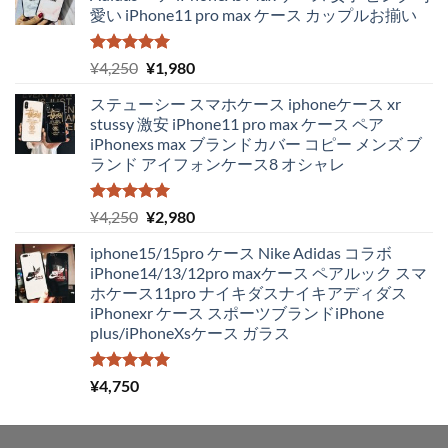
愛い iPhone11 pro max ケース カップルお揃い
5段階中
元
現
¥
4,250
¥
1,980
5.00
の評価
の
在
ステューシー スマホケース iphoneケース xr
価
の
stussy 激安 iPhone11 pro max ケース ペア
格
価
iPhonexs max ブランドカバー コピー メンズ ブ
は
格
ランド アイフォンケース8 オシャレ
¥4,250
は
で
¥1,980
し
で
5段階中
元
現
¥
4,250
¥
2,980
5.00
の評価
た。
す。
の
在
iphone15/15pro ケース Nike Adidas コラボ
価
の
iPhone14/13/12pro maxケース ペアルック スマ
格
価
ホケース11pro ナイキダスナイキアディダス
は
格
iPhonexr ケース スポーツブランドiPhone
¥4,250
は
plus/iPhoneXsケース ガラス
で
¥2,980
し
で
た。
す。
5段階中
¥
4,750
5.00
の評価