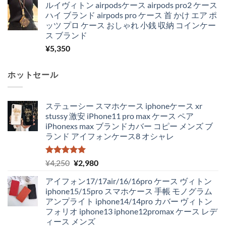
ルイヴィトン airpodsケース airpods pro2 ケース
ハイ ブランド airpods pro ケース 首 かけ エア ポ
ッツ プロ ケース おしゃれ 小銭 収納 コインケー
ス ブランド
¥
5,350
ホットセール
ステューシー スマホケース iphoneケース xr
stussy 激安 iPhone11 pro max ケース ペア
iPhonexs max ブランドカバー コピー メンズ ブ
ランド アイフォンケース8 オシャレ
5段階中
元
現
¥
4,250
¥
2,980
5.00
の評価
の
在
アイフォン17/17air/16/16pro ケース ヴィトン
価
の
iphone15/15pro スマホケース 手帳 モノグラム
格
価
アンプライト iphone14/14pro カバー ヴィトン
は
格
フォリオ iphone13 iphone12promax ケース レデ
¥4,250
は
ィース メンズ
で
¥2,980