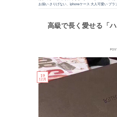
お揃い さりげない
、
iphoneケース 大人可愛い ブラ
高級で長く愛せる「ハ
POS
19
12月