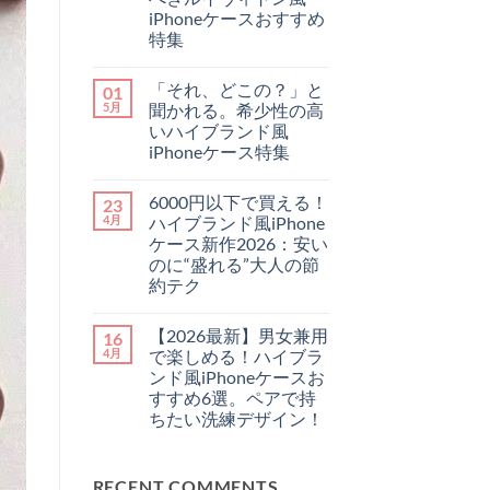
ら
だ
iPhoneケースおすすめ
で
あ
特集
お
り
し
ま
【2026
コ
ゃ
せ
最
メ
れ
ん
「それ、どこの？」と
01
新】
ン
に
チ
ト
5月
聞かれる。希少性の高
♪
ー
は
憧
いハイブランド風
プ
ま
れ
に
だ
iPhoneケース特集
ハ
見
あ
イ
「そ
せ
コ
り
ブ
れ、
な
メ
ま
ラ
6000円以下で買える！
23
ど
い！
ン
せ
ン
こ
大
ト
ん
4月
ハイブランド風iPhone
ド
の？」
人
は
の
ケース新作2026：安い
と
が
ま
「チ
聞
持
だ
のに“盛れる”大人の節
ェ
か
つ
あ
約テク
ー
れ
べ
り
ン・
る。
き
ま
6000
コ
ス
希
ル
せ
円
メ
ト
少
イ
ん
【2026最新】男女兼用
16
以
ン
ラ
性
ヴ
下
ト
4月
で楽しめる！ハイブラ
ッ
の
ィ
で
は
プ
高
ト
ンド風iPhoneケースお
買
ま
付
い
ン
え
だ
すすめ6選。ペアで持
き
ハ
風
る！
あ
iPhone
イ
ちたい洗練デザイン！
iPhone
ハ
り
ケ
ブ
ケ
イ
ま
ー
【2026
コ
ラ
ー
ブ
せ
ス」
最
メ
ン
ス
ラ
ん
3
新】
ン
ド
お
ン
選
RECENT COMMENTS
男
ト
風
す