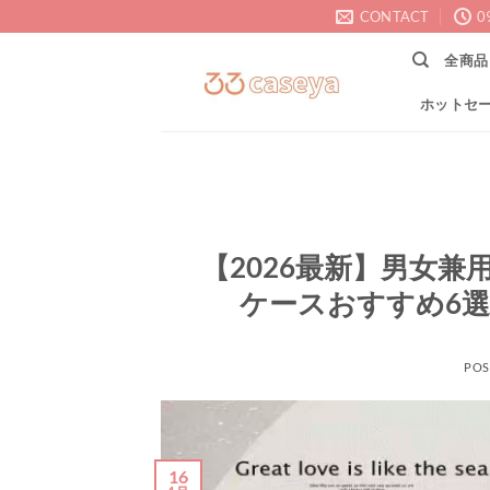
Skip
CONTACT
0
to
全商品
content
ホットセ
【2026最新】男女兼
ケースおすすめ6
POS
16