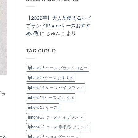
ド
へ
女
は
iPhone
す
風
の
兼
ま
ケ
め
iPhone
用
だ
ー
特
ケ
で
あ
ス
集
ー
【2022年】大人が使えるハイ
楽
り
特
へ
ス
し
ま
集
の
新
ブランドiPhoneケースおすす
め
せ
へ
作
る！
ん
の
め5選
に
じゅんこ
より
2026：
ハ
安
イ
い
ブ
の
ラ
に“盛
TAG CLOUD
ン
れ
ド
る”大
風
人
iPhone
の
ケ
iphone13 ケース ブランド コピー
節
ー
約
ス
テ
iphone13ケース おすすめ
お
ク
す
へ
す
iphone14 ケース ハイ ブランド
の
め
ブラ
6
iphone14ケース おしゃれ
選。
ペ
ア
iphone15 ケース
で
持
iphone15 ケース ハイブランド
ち
た
い
iphone15 ケース 手帳 型 ブランド
洗
練
ケース
iphone15 ショルダー ケース