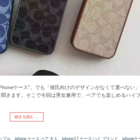
Phoneケース”。でも「彼氏向けのデザインがなくて選べない」
く聞きます。そこで今回は男女兼用で、ペアでも楽しめるハイ
続きを読む
→
カップル
、
iphone ケース ペア 大人
、
iphone17 ケース ハイ ブランド
、
iphone