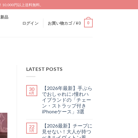
0,000円以上送料無料。
新品
0
ログイン
お買い物カゴ /
¥
0
LATEST POSTS
【2026年最新】手ぶら
30
6月
でおしゃれに♪憧れハ
イブランドの「チェー
ン・ストラップ付き
iPhoneケース」3選
【2026
コ
年
メ
【2026最新】チープに
22
最
ン
新】
ト
5月
見せない！大人が持つ
手
は
べきルイヴィトン風
ぶ
ま