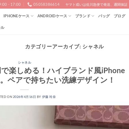
9:00 - 17:00
05058386614
ヤマト或いは佐川急便で発送、通関保証！1
IPHONEケース
ANDROIDケース
ブランド
バッグ
ブログ
ール
カテゴリーアーカイブ:
シャネル
シャネル
用で楽しめる！ハイブランド風iPhone
選。ペアで持ちたい洗練デザイン！
TED ON
2026年4月16日
BY
伊藤 玲奈