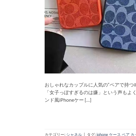
おしゃれなカップルに人気の“ペアで持つi
「女子っぽすぎるのは嫌」という声もよ
ンド風iPhoneケー […]
カテゴリー:
シャネル
|
タグ:
iphone ケース ペア 